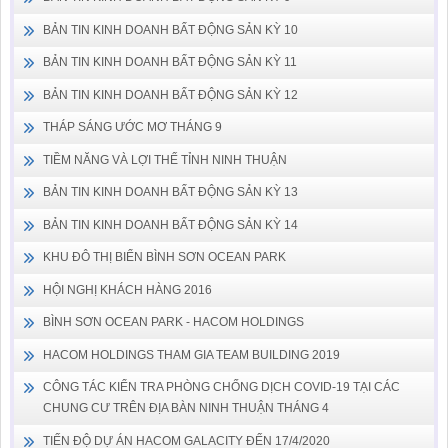
BẢN TIN KINH DOANH BẤT ĐỘNG SẢN KỲ 10
BẢN TIN KINH DOANH BẤT ĐỘNG SẢN KỲ 11
BẢN TIN KINH DOANH BẤT ĐỘNG SẢN KỲ 12
THÁP SÁNG ƯỚC MƠ THÁNG 9
TIỀM NĂNG VÀ LỢI THẾ TỈNH NINH THUẬN
BẢN TIN KINH DOANH BẤT ĐỘNG SẢN KỲ 13
BẢN TIN KINH DOANH BẤT ĐỘNG SẢN KỲ 14
KHU ĐÔ THỊ BIỂN BÌNH SƠN OCEAN PARK
HỘI NGHỊ KHÁCH HÀNG 2016
BÌNH SƠN OCEAN PARK - HACOM HOLDINGS
HACOM HOLDINGS THAM GIA TEAM BUILDING 2019
CÔNG TÁC KIỂN TRA PHÒNG CHỐNG DỊCH COVID-19 TẠI CÁC
CHUNG CƯ TRÊN ĐỊA BÀN NINH THUẬN THÁNG 4
TIẾN ĐỘ DỰ ÁN HACOM GALACITY ĐẾN 17/4/2020