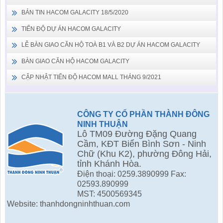
BẢN TIN HACOM GALACITY 18/5/2020
TIẾN ĐỘ DỰ ÁN HACOM GALACITY
LỄ BÀN GIAO CĂN HỘ TOÀ B1 VÀ B2 DỰ ÁN HACOM GALACITY
BÀN GIAO CĂN HỘ HACOM GALACITY
CẬP NHẬT TIẾN ĐỘ HACOM MALL THÁNG 9/2021
CÔNG TY CỔ PHẦN THÀNH ĐÔNG
NINH THUẬN
Lô TM09 Đường Đặng Quang
Cầm, KĐT Biển Bình Sơn - Ninh
Chữ (Khu K2), phường Đông Hải,
tỉnh Khánh Hòa.
Điện thoại: 0259.3890999 Fax:
02593.890999
MST: 4500569345
Website: thanhdongninhthuan.com