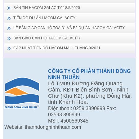
BẢN TIN HACOM GALACITY 18/5/2020
TIẾN ĐỘ DỰ ÁN HACOM GALACITY
LỄ BÀN GIAO CĂN HỘ TOÀ B1 VÀ B2 DỰ ÁN HACOM GALACITY
BÀN GIAO CĂN HỘ HACOM GALACITY
CẬP NHẬT TIẾN ĐỘ HACOM MALL THÁNG 9/2021
CÔNG TY CỔ PHẦN THÀNH ĐÔNG
NINH THUẬN
Lô TM09 Đường Đặng Quang
Cầm, KĐT Biển Bình Sơn - Ninh
Chữ (Khu K2), phường Đông Hải,
tỉnh Khánh Hòa.
Điện thoại: 0259.3890999 Fax:
02593.890999
MST: 4500569345
Website: thanhdongninhthuan.com