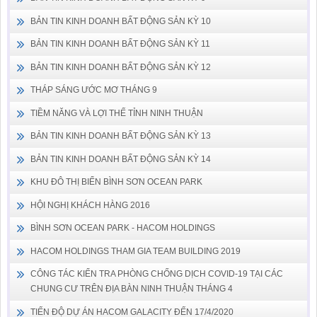
BẢN TIN KINH DOANH BẤT ĐỘNG SẢN KỲ 10
BẢN TIN KINH DOANH BẤT ĐỘNG SẢN KỲ 11
BẢN TIN KINH DOANH BẤT ĐỘNG SẢN KỲ 12
THÁP SÁNG ƯỚC MƠ THÁNG 9
TIỀM NĂNG VÀ LỢI THẾ TỈNH NINH THUẬN
BẢN TIN KINH DOANH BẤT ĐỘNG SẢN KỲ 13
BẢN TIN KINH DOANH BẤT ĐỘNG SẢN KỲ 14
KHU ĐÔ THỊ BIỂN BÌNH SƠN OCEAN PARK
HỘI NGHỊ KHÁCH HÀNG 2016
BÌNH SƠN OCEAN PARK - HACOM HOLDINGS
HACOM HOLDINGS THAM GIA TEAM BUILDING 2019
CÔNG TÁC KIỂN TRA PHÒNG CHỐNG DỊCH COVID-19 TẠI CÁC
CHUNG CƯ TRÊN ĐỊA BÀN NINH THUẬN THÁNG 4
TIẾN ĐỘ DỰ ÁN HACOM GALACITY ĐẾN 17/4/2020