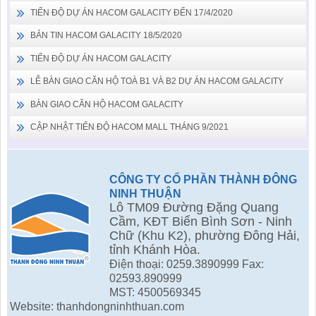
TIẾN ĐỘ DỰ ÁN HACOM GALACITY ĐẾN 17/4/2020
BẢN TIN HACOM GALACITY 18/5/2020
TIẾN ĐỘ DỰ ÁN HACOM GALACITY
LỄ BÀN GIAO CĂN HỘ TOÀ B1 VÀ B2 DỰ ÁN HACOM GALACITY
BÀN GIAO CĂN HỘ HACOM GALACITY
CẬP NHẬT TIẾN ĐỘ HACOM MALL THÁNG 9/2021
CÔNG TY CỔ PHẦN THÀNH ĐÔNG
NINH THUẬN
Lô TM09 Đường Đặng Quang
Cầm, KĐT Biển Bình Sơn - Ninh
Chữ (Khu K2), phường Đông Hải,
tỉnh Khánh Hòa.
Điện thoại: 0259.3890999 Fax:
02593.890999
MST: 4500569345
Website: thanhdongninhthuan.com