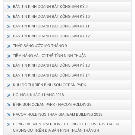
BẢN TIN KINH DOANH BẤT ĐỘNG SẢN KỲ 9
BẢN TIN KINH DOANH BẤT ĐỘNG SẢN KỲ 10
BẢN TIN KINH DOANH BẤT ĐỘNG SẢN KỲ 11
BẢN TIN KINH DOANH BẤT ĐỘNG SẢN KỲ 12
THÁP SÁNG ƯỚC MƠ THÁNG 9
TIỀM NĂNG VÀ LỢI THẾ TỈNH NINH THUẬN
BẢN TIN KINH DOANH BẤT ĐỘNG SẢN KỲ 13
BẢN TIN KINH DOANH BẤT ĐỘNG SẢN KỲ 14
KHU ĐÔ THỊ BIỂN BÌNH SƠN OCEAN PARK
HỘI NGHỊ KHÁCH HÀNG 2016
BÌNH SƠN OCEAN PARK - HACOM HOLDINGS
HACOM HOLDINGS THAM GIA TEAM BUILDING 2019
CÔNG TÁC KIỂN TRA PHÒNG CHỐNG DỊCH COVID-19 TẠI CÁC
CHUNG CƯ TRÊN ĐỊA BÀN NINH THUẬN THÁNG 4