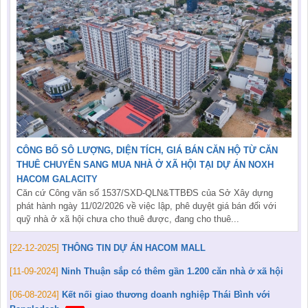
CÔNG BỐ SÔ LƯỢNG, DIỆN TÍCH, GIÁ BÁN CĂN HỘ TỪ CĂN
THUÊ CHUYỂN SANG MUA NHÀ Ở XÃ HỘI TẠI DỰ ÁN NOXH
HACOM GALACITY
Căn cứ Công văn số 1537/SXD-QLN&TTBĐS của Sở Xây dựng
phát hành ngày 11/02/2026 về việc lập, phê duyệt giá bán đối với
quỹ nhà ở xã hội chưa cho thuê được, đang cho thuê...
[22-12-2025]
THÔNG TIN DỰ ÁN HACOM MALL
[11-09-2024]
Ninh Thuận sắp có thêm gần 1.200 căn nhà ở xã hội
[06-08-2024]
Kết nối giao thương doanh nghiệp Thái Bình với