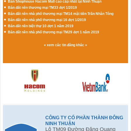
Bán Shophouse Hacom Mall cao cấp nhất tại Ninh Thuận
Bán đất nền thương mại TM33 đợt 1/2019
Bán đất nền nhà phố thương mại TM14 mặt tiền Trần Nhân Tông
Bán đất nền nhà phố thương mại 16 đợt 1/2019
Bán đất nền biệt thự 10 đợt 1 năm 2019
Bán đất nền nhà phố thương mại TM29 đợt 1 năm 2019
« xem các tin đăng khác »
CÔNG TY CỔ PHẦN THÀNH ĐÔNG
NINH THUẬN
Lô TM09 Đường Đặng Quang