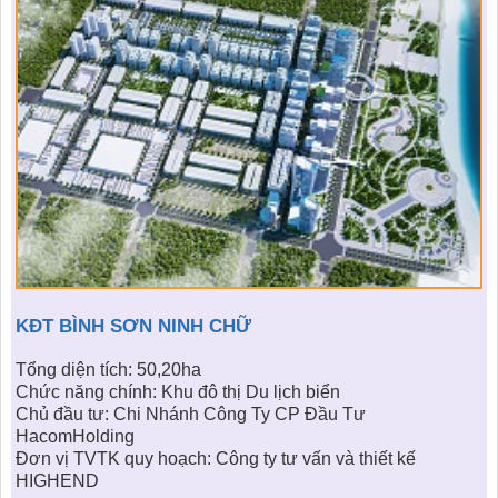
KHU ĐÔ THỊ BIỂN
THÀNH ĐÔNG VỚI XÃ HÔI
BẮC
LIÊN HỆ
TIN TỨC CÔNG TY
THƯ VIỆN PHÁP LUẬT
TIN TỨC TỔNG HỢP
LIÊN HỆ & GIẢI ĐÁP
KIẾN TRÚC & PHONG THUỶ
KĐT BÌNH SƠN NINH CHỮ
Tổng diện tích: 50,20ha
Chức năng chính: Khu đô thị Du lịch biển
Chủ đầu tư: Chi Nhánh Công Ty CP Đầu Tư
HacomHolding
Đơn vị TVTK quy hoạch: Công ty tư vấn và thiết kế
HIGHEND