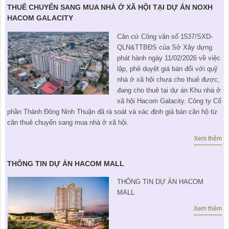
KHU ĐÔ THỊ BIỂN
THÀNH ĐÔNG VỚI XÃ HÔI
THUÊ CHUYỂN SANG MUA NHÀ Ở XÃ HỘI TẠI DỰ ÁN NOXH
BẮC
LIÊN HỆ
TIN TỨC CÔNG TY
THƯ VIỆN PHÁP LUẬT
HACOM GALACITY
TIN TỨC TỔNG HỢP
LIÊN HỆ & GIẢI ĐÁP
Căn cứ Công văn số 1537/SXD-
QLN&TTBĐS của Sở Xây dựng
KIẾN TRÚC & PHONG THUỶ
phát hành ngày 11/02/2026 về việc
lập, phê duyệt giá bán đối với quỹ
nhà ở xã hội chưa cho thuê được,
đang cho thuê tại dự án Khu nhà ở
xã hội Hacom Galacity. Công ty Cổ
phần Thành Đông Ninh Thuận đã rà soát và xác định giá bán căn hộ từ
căn thuê chuyển sang mua nhà ở xã hội.
Xem thêm
THÔNG TIN DỰ ÁN HACOM MALL
THÔNG TIN DỰ ÁN HACOM
MALL
Xem thêm