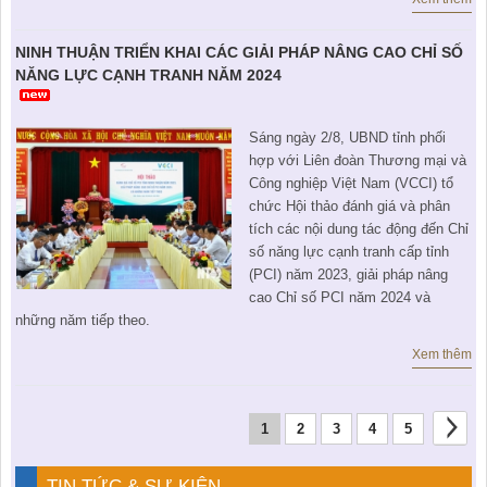
NINH THUẬN TRIỂN KHAI CÁC GIẢI PHÁP NÂNG CAO CHỈ SỐ
NĂNG LỰC CẠNH TRANH NĂM 2024
Sáng ngày 2/8, UBND tỉnh phối
hợp với Liên đoàn Thương mại và
Công nghiệp Việt Nam (VCCI) tổ
chức Hội thảo đánh giá và phân
tích các nội dung tác động đến Chỉ
số năng lực cạnh tranh cấp tỉnh
(PCI) năm 2023, giải pháp nâng
cao Chỉ số PCI năm 2024 và
những năm tiếp theo.
Xem thêm
1
2
3
4
5
TIN TỨC & SỰ KIỆN