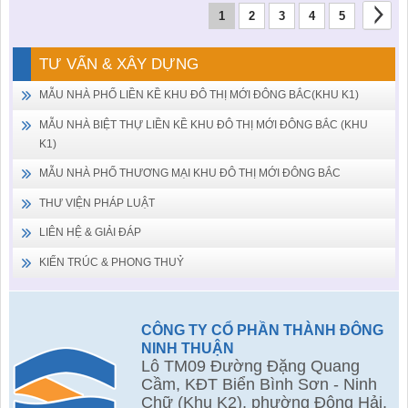
1
2
3
4
5
TƯ VẤN & XÂY DỰNG
MẪU NHÀ PHỐ LIỀN KỀ KHU ĐÔ THỊ MỚI ĐÔNG BẮC(KHU K1)
MẪU NHÀ BIỆT THỰ LIỀN KỀ KHU ĐÔ THỊ MỚI ĐÔNG BẮC (KHU
K1)
MẪU NHÀ PHỐ THƯƠNG MẠI KHU ĐÔ THỊ MỚI ĐÔNG BẮC
THƯ VIỆN PHÁP LUẬT
LIÊN HỆ & GIẢI ĐÁP
KIẾN TRÚC & PHONG THUỶ
CÔNG TY CỔ PHẦN THÀNH ĐÔNG
NINH THUẬN
Lô TM09 Đường Đặng Quang
Cầm, KĐT Biển Bình Sơn - Ninh
Chữ (Khu K2), phường Đông Hải,