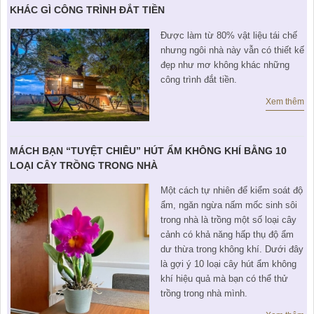
KHU ĐÔ THỊ BIỂN
THÀNH ĐÔNG VỚI XÃ HÔI
KHÁC GÌ CÔNG TRÌNH ĐẮT TIỀN
BẮC
LIÊN HỆ
TIN TỨC CÔNG TY
THƯ VIỆN PHÁP LUẬT
Được làm từ 80% vật liệu tái chế
TIN TỨC TỔNG HỢP
LIÊN HỆ & GIẢI ĐÁP
nhưng ngôi nhà này vẫn có thiết kế
đẹp như mơ không khác những
KIẾN TRÚC & PHONG THUỶ
công trình đắt tiền.
Xem thêm
MÁCH BẠN “TUYỆT CHIÊU” HÚT ẨM KHÔNG KHÍ BẰNG 10
LOẠI CÂY TRỒNG TRONG NHÀ
Một cách tự nhiên để kiểm soát độ
ẩm, ngăn ngừa nấm mốc sinh sôi
trong nhà là trồng một số loại cây
cảnh có khả năng hấp thụ độ ẩm
dư thừa trong không khí. Dưới đây
là gợi ý 10 loại cây hút ẩm không
khí hiệu quả mà bạn có thể thử
trồng trong nhà mình.