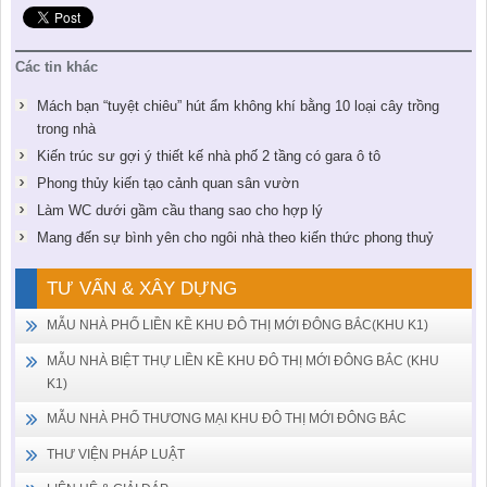
Các tin khác
Mách bạn “tuyệt chiêu” hút ẩm không khí bằng 10 loại cây trồng
trong nhà
Kiến trúc sư gợi ý thiết kế nhà phố 2 tầng có gara ô tô
Phong thủy kiến tạo cảnh quan sân vườn
Làm WC dưới gầm cầu thang sao cho hợp lý
Mang đến sự bình yên cho ngôi nhà theo kiến thức phong thuỷ
TƯ VẤN & XÂY DỰNG
MẪU NHÀ PHỐ LIỀN KỀ KHU ĐÔ THỊ MỚI ĐÔNG BẮC(KHU K1)
MẪU NHÀ BIỆT THỰ LIỀN KỀ KHU ĐÔ THỊ MỚI ĐÔNG BẮC (KHU
K1)
MẪU NHÀ PHỐ THƯƠNG MẠI KHU ĐÔ THỊ MỚI ĐÔNG BẮC
THƯ VIỆN PHÁP LUẬT