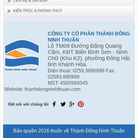
LIÊN HỆ & GIẢI ĐÁP
KIẾN TRÚC & PHONG THUỶ
CÔNG TY CỔ PHẦN THÀNH ĐÔNG
NINH THUẬN
Lô TM09 Đường Đặng Quang
Cầm, KĐT Biển Bình Sơn - Ninh
Chữ (Khu K2), phường Đông Hải,
tỉnh Khánh Hòa.
Điện thoại: 0259.3890999 Fax:
02593.890999
MST: 4500569345
Website: thanhdongninhthuan.com
Kết nối với chúng tôi
Bản quyền 2016 thuộc về Thành Đông Ninh Thuận