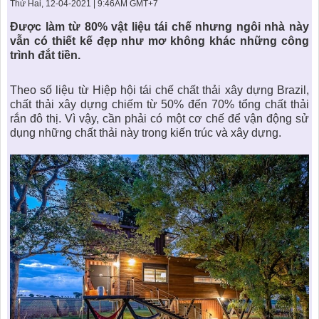
KHU ĐÔ THỊ BIỂN
THÀNH ĐÔNG VỚI XÃ HÔI
Thứ Hai, 12-04-2021 | 9:46AM GMT+7
BẮC
LIÊN HỆ
TIN TỨC CÔNG TY
THƯ VIỆN PHÁP LUẬT
Được làm từ 80% vật liệu tái chế nhưng ngôi nhà này
vẫn có thiết kế đẹp như mơ không khác những công
TIN TỨC TỔNG HỢP
LIÊN HỆ & GIẢI ĐÁP
trình đắt tiền.
KIẾN TRÚC & PHONG THUỶ
Theo số liệu từ Hiệp hội tái chế chất thải xây dựng Brazil,
chất thải xây dựng chiếm từ 50% đến 70% tổng chất thải
rắn đô thị. Vì vậy, cần phải có một cơ chế để vận động sử
dụng những chất thải này trong kiến trúc và xây dựng.