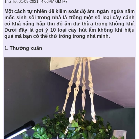
KHU ĐÔ THỊ BIỂN
THÀNH ĐÔNG VỚI XÃ HÔI
Thứ Tư, 01-09-2021 | 4:06PM GMT+7
BẮC
LIÊN HỆ
TIN TỨC CÔNG TY
THƯ VIỆN PHÁP LUẬT
Một cách tự nhiên để kiểm soát độ ẩm, ngăn ngừa nấm
mốc sinh sôi trong nhà là trồng một số loại cây cảnh
TIN TỨC TỔNG HỢP
LIÊN HỆ & GIẢI ĐÁP
có khả năng hấp thụ độ ẩm dư thừa trong không khí.
Dưới đây là gợi ý
10 loại cây hút ẩm không khí hiệu
KIẾN TRÚC & PHONG THUỶ
quả
mà bạn có thể thử trồng trong nhà mình.
1.
Thường xuân