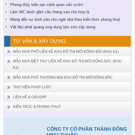
Phong thủy kiến tạo cảnh quan sân vườn
Làm WC dưới gầm cầu thang sao cho hợp lý
Mang đến sự bình yên cho ngôi nhà theo kiến thức phong thuỷ
Vật liệu phát quang ứng dụng làm sơn xây dựng
TƯ VẤN & XÂY DỰNG
MẪU NHÀ PHỐ LIỀN KỀ KHU ĐÔ THỊ MỚI ĐÔNG BẮC(KHU K1)
MẪU NHÀ BIỆT THỰ LIỀN KỀ KHU ĐÔ THỊ MỚI ĐÔNG BẮC (KHU
K1)
MẪU NHÀ PHỐ THƯƠNG MẠI KHU ĐÔ THỊ MỚI ĐÔNG BẮC
THƯ VIỆN PHÁP LUẬT
LIÊN HỆ & GIẢI ĐÁP
KIẾN TRÚC & PHONG THUỶ
CÔNG TY CỔ PHẦN THÀNH ĐÔNG