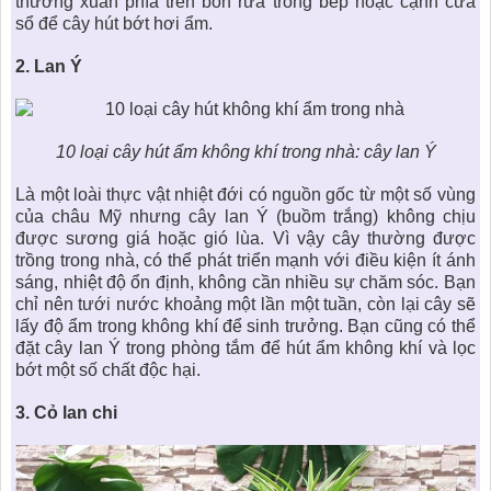
thường xuân phía trên bồn rửa trong bếp hoặc cạnh cửa
sổ để cây hút bớt hơi ẩm.
2.
Lan Ý
10 loại cây hút ẩm không khí trong nhà
: cây lan Ý
Là một loài thực vật nhiệt đới có nguồn gốc từ một số vùng
của châu Mỹ nhưng cây lan Ý (buồm trắng) không chịu
được sương giá hoặc gió lùa. Vì vậy cây thường được
trồng trong nhà, có thể phát triển mạnh với điều kiện ít ánh
sáng, nhiệt độ ổn định, không cần nhiều sự chăm sóc. Bạn
chỉ nên tưới nước khoảng một lần một tuần, còn lại cây sẽ
lấy độ ẩm trong không khí để sinh trưởng. Bạn cũng có thể
đặt cây lan Ý trong phòng tắm để hút ẩm không khí và lọc
bớt một số chất độc hại.
3.
Cỏ lan chi