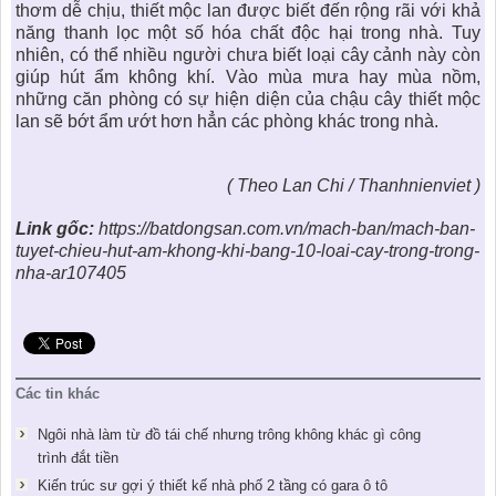
thơm dễ chịu, thiết mộc lan được biết đến rộng rãi với khả
năng thanh lọc một số hóa chất độc hại trong nhà. Tuy
nhiên, có thể nhiều người chưa biết loại cây cảnh này còn
giúp hút ẩm không khí. Vào mùa mưa hay mùa nồm,
những căn phòng có sự hiện diện của chậu cây thiết mộc
lan sẽ bớt ẩm ướt hơn hẳn các phòng khác trong nhà.
( Theo Lan Chi / Thanhnienviet )
Link gốc:
https://batdongsan.com.vn/mach-ban/mach-ban-
tuyet-chieu-hut-am-khong-khi-bang-10-loai-cay-trong-trong-
nha-ar107405
Các tin khác
Ngôi nhà làm từ đồ tái chế nhưng trông không khác gì công
trình đắt tiền
Kiến trúc sư gợi ý thiết kế nhà phố 2 tầng có gara ô tô