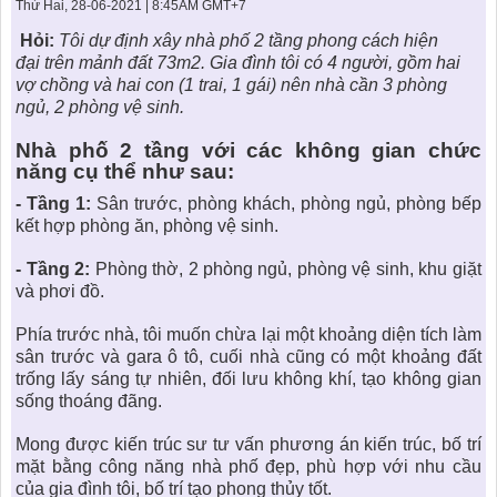
KHU ĐÔ THỊ BIỂN
THÀNH ĐÔNG VỚI XÃ HÔI
Thứ Hai, 28-06-2021 | 8:45AM GMT+7
BẮC
LIÊN HỆ
TIN TỨC CÔNG TY
THƯ VIỆN PHÁP LUẬT
Hỏi:
Tôi dự định
xây nhà phố 2 tầng phong cách hiện
đại
trên mảnh đất 73m2. Gia đình tôi có 4 người, gồm hai
TIN TỨC TỔNG HỢP
LIÊN HỆ & GIẢI ĐÁP
vợ chồng và hai con (1 trai, 1 gái) nên nhà cần 3 phòng
ngủ, 2 phòng vệ sinh.
KIẾN TRÚC & PHONG THUỶ
Nhà phố 2 tầng
với các không gian chức
năng cụ thể như sau:
- Tầng 1:
Sân trước, phòng khách, phòng ngủ, phòng bếp
kết hợp phòng ăn, phòng vệ sinh.
- Tầng 2:
Phòng thờ, 2 phòng ngủ, phòng vệ sinh, khu giặt
và phơi đồ.
Phía trước nhà, tôi muốn chừa lại một khoảng diện tích làm
sân trước và gara ô tô, cuối nhà cũng có một khoảng đất
trống lấy sáng tự nhiên, đối lưu không khí, tạo không gian
sống thoáng đãng.
Mong được kiến trúc sư tư vấn phương án
kiến trúc
, bố trí
mặt bằng công năng nhà phố đẹp, phù hợp với nhu cầu
của gia đình tôi, bố trí tạo phong thủy tốt.