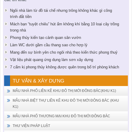
Ngôi nhà làm từ đồ tái chế nhưng trông không khác gì công
trình đắt tiền
Mách bạn “tuyệt chiêu” hút ẩm không khí bằng 10 loại cây trồng
trong nhà
Phong thủy kiến tạo cảnh quan sân vườn
Làm WC dưới gầm cầu thang sao cho hợp lý
Mang đến sự bình yên cho ngôi nhà theo kiến thức phong thuỷ
Vật liệu phát quang ứng dụng làm sơn xây dựng
7 cấm kị phong thủy không được quên trong bố trí phòng khách
TƯ VẤN & XÂY DỰNG
MẪU NHÀ PHỐ LIỀN KỀ KHU ĐÔ THỊ MỚI ĐÔNG BẮC(KHU K1)
MẪU NHÀ BIỆT THỰ LIỀN KỀ KHU ĐÔ THỊ MỚI ĐÔNG BẮC (KHU
K1)
MẪU NHÀ PHỐ THƯƠNG MẠI KHU ĐÔ THỊ MỚI ĐÔNG BẮC
THƯ VIỆN PHÁP LUẬT