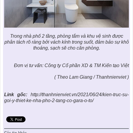
Trong nhà phố 2 tầng, phòng tắm và khu vệ sinh được
phân tách rõ ràng bởi vách kính trong suốt, đảm bảo sự khô
thoáng, sạch sẽ cho căn phòng.
Đơn vị tư vấn: Công ty Cổ phần XD & TM Kiến tạo Việt
( Theo Lam Giang / Thanhnienviet )
Link gốc:
http://thanhnienviet.vn/2021/06/24/kien-truc-su-
goi-y-thiet-ke-nha-pho-2-tang-co-gara-o-to/
Các tin khác