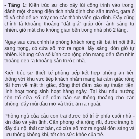
- Tầng 1:
Kiến trúc sư cho xây lùi công trình vào trong,
dành một khoảng diện tích nhất định cho sân trước, gara ô
tô và chỗ để xe máy cho các thành viên gia đình. Đây cũng
chính là khoảng thoáng "đắt giá" giúp đón ánh sáng tự
nhiên, gió mát cho không gian bên trong nhà phố 2 tầng.
Ngay sau cửa chính là phòng khách rộng rãi, bài trí nội thất
sang trọng, có cửa sổ mở ra ngoài lấy sáng, đón gió tự
nhiên. Khung cửa sổ kính cao rộng còn mang đến tầm nhìn
thoáng đẹp ra khoảng sân trước nhà.
Kiến trúc
sư thiết kế phòng bếp kết hợp phòng ăn liên
thông với khu vực tiếp khách nhằm mang lại cảm giác rộng
rãi hơn về mặt thị giác, đồng thời đảm bảo sự thuận tiện,
linh hoạt trong sinh hoạt hàng ngày. Tại khu nấu nướng
còn trổ cửa sổ để đảm bảo sự thông thoáng cho căn
phòng, đẩy mùi dầu mỡ và thức ăn ra ngoài.
Phòng ngủ của cậu con trai được bố trí ở phía cuối nhà -
kín đáo và yên tĩnh. Căn phòng khá rộng rãi, được trang bị
đầy đủ nội thất cơ bản, có cửa sổ mở ra ngoài đón sáng và
lưu thông không khí, tốt cho sức khỏe của trẻ.