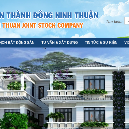
Tìm kiếm
DỊCH BẤT ĐỘNG SẢN
TƯ VẤN & XÂY DỰNG
TIN TỨC & SỰ KIỆN
VI