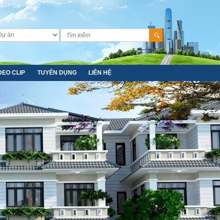
DEO CLIP
TUYỂN DỤNG
LIÊN HỆ