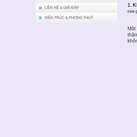
1. 
LIÊN HỆ & GIẢI ĐÁP
của 
KIẾN TRÚC & PHONG THUỶ
Một 
thậm
khôn