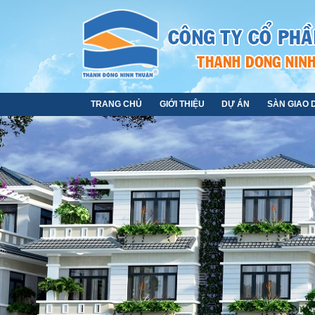
TRANG CHỦ
GIỚI THIỆU
DỰ ÁN
SÀN GIAO 