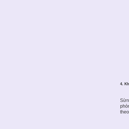
4. K
Sừng
phò
theo