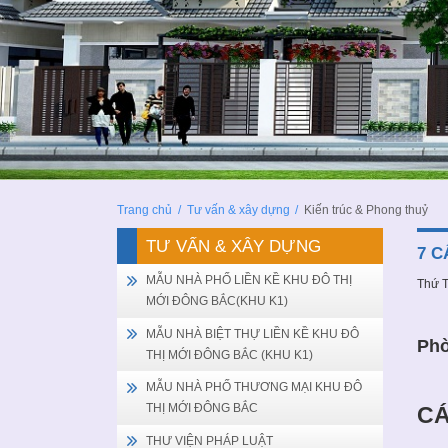
Trang chủ
/
Tư vấn & xây dựng
/
Kiến trúc & Phong thuỷ
TƯ VẤN & XÂY DỰNG
7 
MẪU NHÀ PHỐ LIỀN KỀ KHU ĐÔ THỊ
Thứ T
MỚI ĐÔNG BẮC(KHU K1)
MẪU NHÀ BIỆT THỰ LIỀN KỀ KHU ĐÔ
Phò
THỊ MỚI ĐÔNG BẮC (KHU K1)
MẪU NHÀ PHỐ THƯƠNG MẠI KHU ĐÔ
THỊ MỚI ĐÔNG BẮC
CA
THƯ VIỆN PHÁP LUẬT