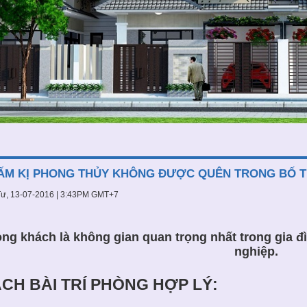
CẤM KỊ PHONG THỦY KHÔNG ĐƯỢC QUÊN TRONG BỐ 
ư, 13-07-2016 | 3:43PM GMT+7
ng khách
là không gian quan trọng nhất trong gia đì
nghiệp.
́CH BÀI TRÍ PHÒNG HỢP LÝ: