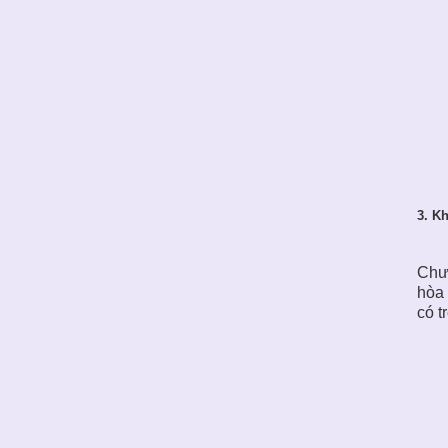
3. K
Chưa
hòa 
có t