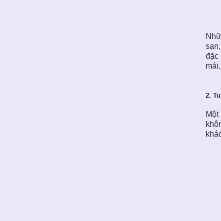
Nhữn
sạn,
đặc 
mái,
2. T
Một
khôn
khác