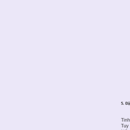
5. Đặ
Tinh
Tuy 