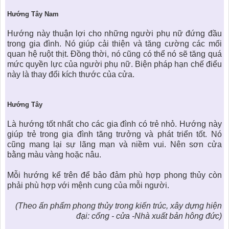
Hướ
ng Tây Nam
Hướng này thuận lợi cho những người phụ nữ đứng đầu
trong gia đình. Nó giúp cải thiện và tăng cường các mối
quan hệ ruột thịt. Đồng thời, nó cũng có thể nó sẽ tăng quá
mức quyền lực của người phụ nữ. Biện pháp hạn chế điểu
này là thay đổi kích thước của cửa.
Hướ
ng Tây
Là hướng tốt nhất cho các gia đình có trẻ nhỏ. Hướng này
giúp trẻ trong gia đình tăng trưởng và phát triển tốt. Nó
cũng mang lại sự lãng mạn và niềm vui. Nên sơn cửa
bằng màu vàng hoặc nâu.
Mỗi hướng kể trên để bảo đảm phù hợp
phong thủy
còn
phải phù hợp với mệnh cung của mỗi người.
(Theo
ấ
n ph
ẩ
m
phong th
ủ
y trong ki
ế
n trúc, xây d
ự
ng hi
ệ
n
đ
ạ
i: c
ổ
ng - c
ử
a -Nhà
xu
ấ
t b
ả
n hông đ
ứ
c
)