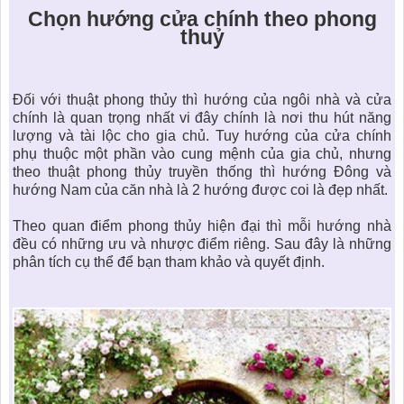
KHU ĐÔ THỊ BIỂN
THÀNH ĐÔNG VỚI XÃ HÔI
Chọn hướ
ng c
ửa chính theo phong
BẮC
LIÊN HỆ
TIN TỨC CÔNG TY
THƯ VIỆN PHÁP LUẬT
thuỷ
TIN TỨC TỔNG HỢP
LIÊN HỆ & GIẢI ĐÁP
KIẾN TRÚC & PHONG THUỶ
Đối với thuật
phong thủy
thì hướng của ngôi nhà và cửa
chính là quan trọng nhất vi đây chính là nơi thu hút năng
lượng và tài lộc cho gia chủ. Tuy hướng của cửa chính
phụ thuộc một phần vào cung mệnh của gia chủ, nhưng
theo thuật phong thủy truyền thống thì hướng Đông và
hướng Nam của căn nhà là 2 hướng được coi là đẹp nhất.
Theo quan điểm
phong thủy hiện đại
thì mỗi hướng nhà
đều có những ưu và nhược điểm riêng. Sau đây là những
phân tích cụ thể để bạn tham khảo và quyết định.