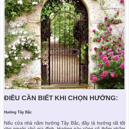
ĐIỀU CẦN BIẾT KHI CHỌN HƯỚNG:
Hướ
ng Tây B
ắc
Nếu
cửa nhà
nằm hướng Tây Bắc, đây là hướng rất tốt
cho người chủ gia đình. Hướng này cũng cố thêm phẩm