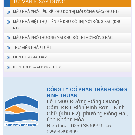
TƯ VẤN & XÂY DỰNG
MẪU NHÀ PHỐ LIỀN KỀ KHU ĐÔ THỊ MỚI ĐÔNG BẮC(KHU K1)
MẪU NHÀ BIỆT THỰ LIỀN KỀ KHU ĐÔ THỊ MỚI ĐÔNG BẮC (KHU
K1)
MẪU NHÀ PHỐ THƯƠNG MẠI KHU ĐÔ THỊ MỚI ĐÔNG BẮC
THƯ VIỆN PHÁP LUẬT
LIÊN HỆ & GIẢI ĐÁP
KIẾN TRÚC & PHONG THUỶ
CÔNG TY CỔ PHẦN THÀNH ĐÔNG
NINH THUẬN
Lô TM09 Đường Đặng Quang
Cầm, KĐT Biển Bình Sơn - Ninh
Chữ (Khu K2), phường Đông Hải,
tỉnh Khánh Hòa.
Điện thoại: 0259.3890999 Fax:
02593.890999