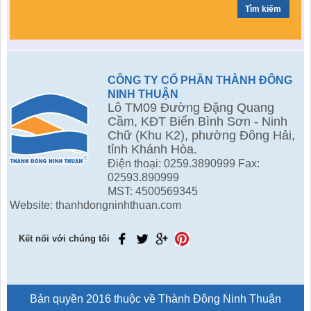
CÔNG TY CỔ PHẦN THÀNH ĐÔNG
NINH THUẬN
Lô TM09 Đường Đặng Quang
Cầm, KĐT Biển Bình Sơn - Ninh
Chữ (Khu K2), phường Đông Hải,
tỉnh Khánh Hòa.
Điện thoại: 0259.3890999 Fax:
02593.890999
MST: 4500569345
Website: thanhdongninhthuan.com
Kết nối với chúng tôi
Bản quyền 2016 thuộc về Thành Đông Ninh Thuận