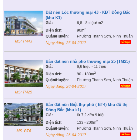
Đất nền Lốc thương mại 43 - KĐT Đông Bắc
(khu K1)
Giá:
6,8 - 8 triệu/ m2
2
Diện tích:
90m
Quận/Huyện:
Phường Thanh Sơn, Ninh Thuận
MS: TM43
Ngày đăng:
26-04-2017
Bán đất nền nhà phố thương mại 25 (TM25)
Giá:
6,6 triệu - 11 triệu
2
Diện tích:
90 - 180m
Quận/Huyện:
Phường Thanh Sơn, Ninh Thuận
Ngày đăng:
26-04-2017
MS: TM25
Bán đất nền Biệt thự phố ( BT4) khu đô thị
Đông Bắc (khu k1)
Giá:
từ 7,2 đến 9 triệu
2
Diện tích:
133 - 200m
Quận/Huyện:
Phường Thanh Sơn, Ninh Thuận
MS: BT4
Ngày đăng:
26-04-2017