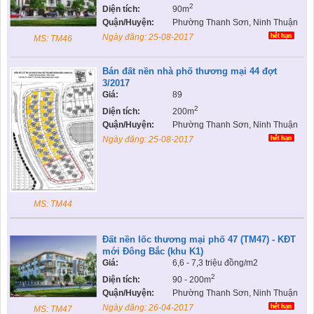
2
Diện tích:
90m
Quận/Huyện:
Phường Thanh Sơn, Ninh Thuận
Ngày đăng:
25-08-2017
MS: TM46
Bán đất nền nhà phố thương mại 44 đợt
3/2017
Giá:
89
2
Diện tích:
200m
Quận/Huyện:
Phường Thanh Sơn, Ninh Thuận
Ngày đăng:
25-08-2017
MS: TM44
Đất nền lốc thương mại phố 47 (TM47) - KĐT
mới Đông Bắc (khu K1)
Giá:
6,6 - 7,3 triệu đồng/m2
2
Diện tích:
90 - 200m
Quận/Huyện:
Phường Thanh Sơn, Ninh Thuận
Ngày đăng:
26-04-2017
MS: TM47