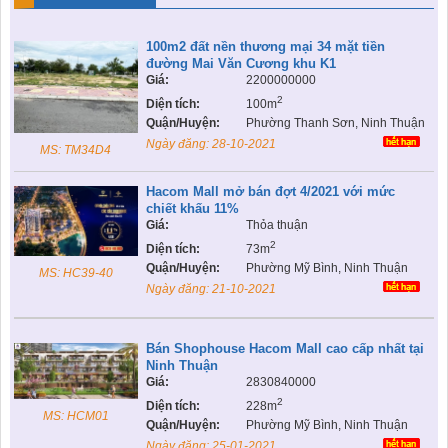
KHU ĐÔ THỊ BIỂN
THÀNH ĐÔNG VỚI XÃ HÔI
BẮC
LIÊN HỆ
TIN TỨC CÔNG TY
THƯ VIỆN PHÁP LUẬT
100m2 đất nền thương mại 34 mặt tiền
đường Mai Văn Cương khu K1
TIN TỨC TỔNG HỢP
LIÊN HỆ & GIẢI ĐÁP
Giá:
2200000000
2
Diện tích:
100m
KIẾN TRÚC & PHONG THUỶ
Quận/Huyện:
Phường Thanh Sơn, Ninh Thuận
Ngày đăng:
28-10-2021
MS: TM34D4
Hacom Mall mở bán đợt 4/2021 với mức
chiết khấu 11%
Giá:
Thỏa thuận
2
Diện tích:
73m
Quận/Huyện:
Phường Mỹ Bình, Ninh Thuận
MS: HC39-40
Ngày đăng:
21-10-2021
Bán Shophouse Hacom Mall cao cấp nhất tại
Ninh Thuận
Giá:
2830840000
2
Diện tích:
228m
MS: HCM01
Quận/Huyện:
Phường Mỹ Bình, Ninh Thuận
Ngày đăng:
25-01-2021