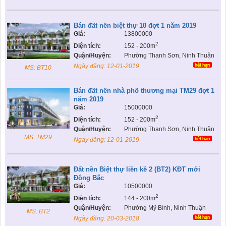
Bán đất nền biệt thự 10 đợt 1 năm 2019
Giá:
13800000
2
Diện tích:
152 - 200m
Quận/Huyện:
Phường Thanh Sơn, Ninh Thuận
Ngày đăng:
12-01-2019
MS: BT10
Bán đất nền nhà phố thương mại TM29 đợt 1
năm 2019
Giá:
15000000
2
Diện tích:
152 - 200m
Quận/Huyện:
Phường Thanh Sơn, Ninh Thuận
MS: TM29
Ngày đăng:
12-01-2019
Đất nền Biệt thự liền kề 2 (BT2) KĐT mới
Đông Bắc
Giá:
10500000
2
Diện tích:
144 - 200m
Quận/Huyện:
Phường Mỹ Bình, Ninh Thuận
MS: BT2
Ngày đăng:
20-03-2018