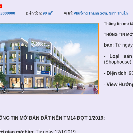
2
8000000
Diện tích:
90 m
Vị trí:
Phường Thanh Sơn, Ninh Thuận
Thông tin mô t
THÔNG TIN MƠ
bán
: Từ ngà
-
Loại sả
(Shophouse)
-
Diện tích
: 9
-
View Hướn
ÔNG TIN MỞ
BÁN ĐẤT NỀN
TM14 ĐỢT 1/2019:
̀i gian mở bán
: Từ ngày 12/1/2019.