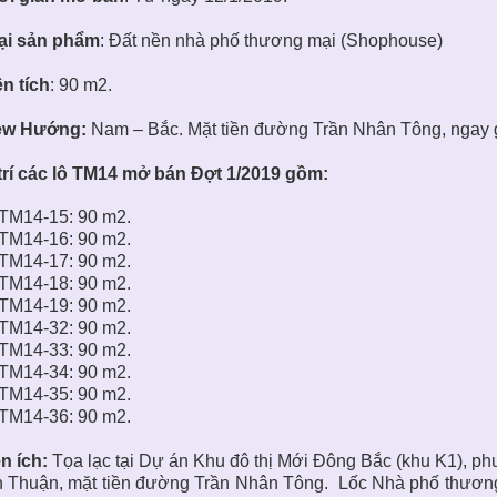
̣i sản phẩm
:
Đất nền nhà phố thương mại
(Shophouse)
̣n tích
: 90 m2.
ew Hướng:
Nam – Bắc. Mặt tiền đường Trần Nhân Tông, ngay g
 trí các lô TM14 mở bán Đợt 1/2019 gồm:
M14-15: 90 m2.
M14-16: 90 m2.
M14-17: 90 m2.
M14-18: 90 m2.
M14-19: 90 m2.
M14-32: 90 m2.
M14-33: 90 m2.
M14-34: 90 m2.
M14-35: 90 m2.
M14-36: 90 m2.
̣n ích:
Tọa lạc tại
Dự án Khu đô thị Mới Đông Bắc (khu K1)
, p
 Thuận, mặt tiền đường Trần Nhân Tông. Lốc Nhà phố thương