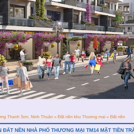
ng Thanh Sơn, Ninh Thuận » Đất nền khu Thương mại » Đất nền
N ĐẤT NỀN NHÀ PHỐ THƯƠNG MẠI TM14 MẶT TIỀN T