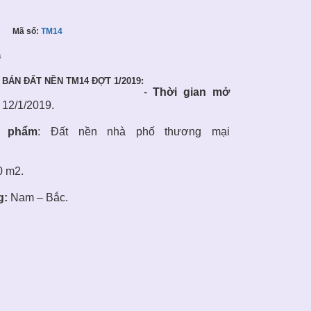
Mã số:
TM14
ả
̉
BÁN ĐẤT NỀN
TM14 ĐỢT 1/2019:
-
Thời gian mở
y 12/1/2019.
n phẩm
:
Đất nền nhà phố thương mại
0 m2.
g:
Nam – Bắc.