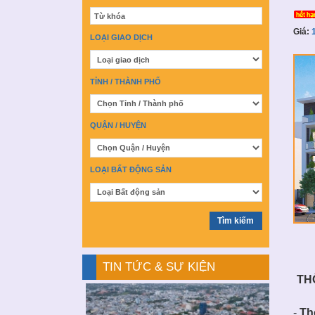
Giá:
1
LOẠI GIAO DỊCH
TỈNH / THÀNH PHỐ
QUẬN / HUYỆN
LOẠI BẤT ĐỘNG SẢN
TIN TỨC & SỰ KIỆN
TH
-
Thơ