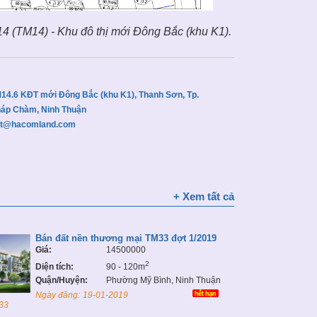
14 (TM14) - Khu đô thị mới Đông Bắc (khu K1).
14.6 KĐT mới Đông Bắc (khu K1), Thanh Sơn, Tp.
́p Chàm, Ninh Thuận
ct@hacomland.com
+ Xem tất cả
Bán đất nền thương mại TM33 đợt 1/2019
Giá:
14500000
2
Diện tích:
90 - 120m
Quận/Huyện:
Phường Mỹ Bình, Ninh Thuận
Ngày đăng:
19-01-2019
33