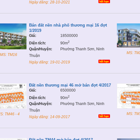
Ngày đăng:
28-10-2021
Bán đất nền nhà phố thương mại 16 đợt
1/2019
Giá:
18500000
2
Diện tích:
90m
Quận/Huyện:
Phường Thanh Sơn, Ninh
MS: TM
MS: TM16
Thuận
Ngày đăng:
19-01-2019
Đất nền thương mại 46 mở bán đợt 4/2017
Giá:
6500000
2
Diện tích:
90m
Quận/Huyện:
Phường Thanh Sơn, Ninh
Thuận
MS: TM
S: TM46 - 4
Ngày đăng:
14-09-2017
Đất nền TM44 mở bán đợt 4/2017