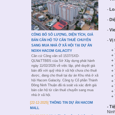
-
Loa
-
Diê
-
Vi
CÔNG BỐ SÔ LƯỢNG, DIỆN TÍCH, GIÁ
BÁN CĂN HỘ TỪ CĂN THUÊ CHUYỂN
-
Vị
SANG MUA NHÀ Ở XÃ HỘI TẠI DỰ ÁN
+ T
NOXH HACOM GALACITY
+ T
Căn cứ Công văn số 1537/SXD-
+ T
QLN&TTBĐS của Sở Xây dựng phát hành
+ T
ngày 11/02/2026 về việc lập, phê duyệt giá
bán đối với quỹ nhà ở xã hội chưa cho thuê
+ T
được, đang cho thuê tại dự án Khu nhà ở xã
+ T
hội Hacom Galacity. Công ty Cổ phần Thành
+ T
Đông Ninh Thuận đã rà soát và xác định giá
+ T
bán căn hộ từ căn thuê chuyển sang mua
+ T
nhà ở xã hội.
+ T
[22-12-2025]
THÔNG TIN DỰ ÁN HACOM
- Tiê
MALL
Ninh