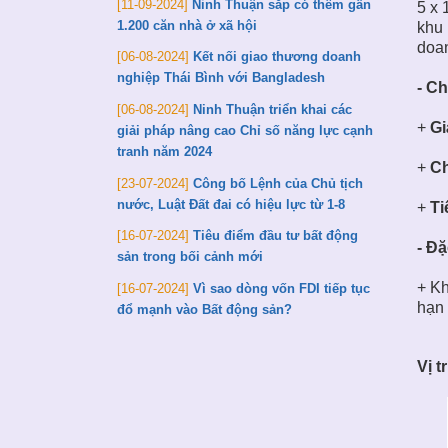
[11-09-2024]
Ninh Thuận sắp có thêm gần
5 x 
1.200 căn nhà ở xã hội
khu 
doan
[06-08-2024]
Kết nối giao thương doanh
nghiệp Thái Bình với Bangladesh
- Ch
[06-08-2024]
Ninh Thuận triển khai các
+
Gi
giải pháp nâng cao Chỉ số năng lực cạnh
tranh năm 2024
+
Chi
[23-07-2024]
Công bố Lệnh của Chủ tịch
nước, Luật Đất đai có hiệu lực từ 1-8
+
Ti
[16-07-2024]
Tiêu điểm đầu tư bất động
- Đặ
sản trong bối cảnh mới
+ Kh
[16-07-2024]
Vì sao dòng vốn FDI tiếp tục
hạn 
đổ mạnh vào Bất động sản?
Vị t