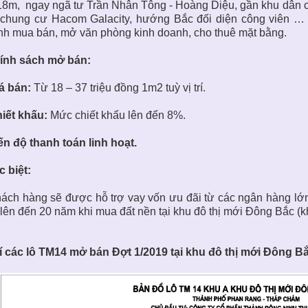
18m, ngay ngã tư Trần Nhân Tông - Hoàng Diệu, gần khu dâ
chung cư Hacom Galacity, hướng Bắc đối diện công viên … Vị t
h mua bán, mở văn phòng kinh doanh, cho thuê mặt bằng.
ính sách mở bán:
á bán:
Từ 18 – 37 triệu đồng 1m2 tuỳ vị trí.
ết khấu:
Mức chiết khấu lên đến 8%.
ến độ thanh toán linh hoạt.
c biệt:
ách hàng sẽ được hỗ trợ vay vốn ưu đãi từ các ngân hàng lớn t
lên đến 20 năm khi mua đất nền tại khu đô thị mới Đông Bắc (k
rí các lô TM14 mở bán Đợt 1/2019 tại khu đô thị mới Đông Bắ