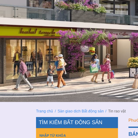
Trang chủ
/
Sàn giao dịch Bất động sản
/
Tin rao vặt
Phườ
TÌM KIẾM BẤT ĐỘNG SẢN
BÁ
NHẬP TỪ KHÓA