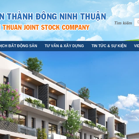
Tìm kiếm
DỊCH BẤT ĐỘNG SẢN
TƯ VẤN & XÂY DỰNG
TIN TỨC & SỰ KIỆN
VI