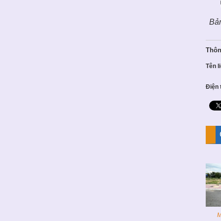
Bản
Thông
Tên l
Điện 
M