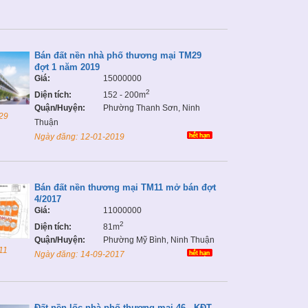
Bán đất nền nhà phố thương mại TM29
đợt 1 năm 2019
Giá:
15000000
2
Diện tích:
152 - 200m
Quận/Huyện:
Phường Thanh Sơn, Ninh
29
Thuận
Ngày đăng:
12-01-2019
Bán đất nền thương mại TM11 mở bán đợt
4/2017
Giá:
11000000
2
Diện tích:
81m
Quận/Huyện:
Phường Mỹ Bình, Ninh Thuận
11
Ngày đăng:
14-09-2017
Đất nền lốc nhà phố thương mại 46 - KĐT