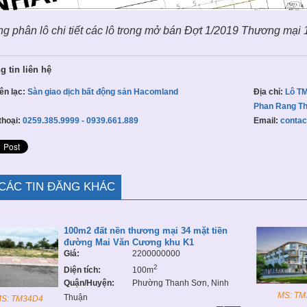
g phân lô chi tiết các lô trong mở bán Đợt 1/2019 Thương mại 
 tin liên hệ
iên lạc:
Sàn giao dịch bất động sản Hacomland
Địa chỉ:
Lô TM
Phan Rang Tha
thoại:
0259.385.9999 - 0939.661.889
Email:
conta
CÁC TIN ĐĂNG KHÁC
100m2 đất nền thương mại 34 mặt tiền
đường Mai Văn Cương khu K1
Giá:
2200000000
2
Diện tích:
100m
Quận/Huyện:
Phường Thanh Sơn, Ninh
MS: TM
Thuận
S: TM34D4