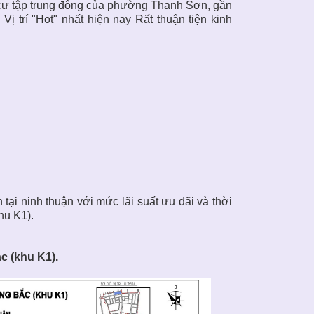
n cư tập trung đông của phường Thanh Sơn, gần
rí "Hot" nhất hiện nay Rất thuận tiện kinh
ại ninh thuận với mức lãi suất ưu đãi và thời
hu K1).
c (khu K1).