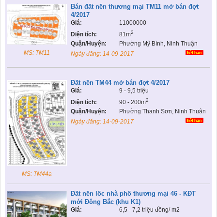
Bán đất nền thương mại TM11 mở bán đợt
4/2017
Giá:
11000000
2
Diện tích:
81m
Quận/Huyện:
Phường Mỹ Bình, Ninh Thuận
MS: TM11
Ngày đăng:
14-09-2017
Đất nền TM44 mở bán đợt 4/2017
Giá:
9 - 9,5 triệu
2
Diện tích:
90 - 200m
Quận/Huyện:
Phường Thanh Sơn, Ninh Thuận
Ngày đăng:
14-09-2017
MS: TM44a
Đất nền lốc nhà phố thương mại 46 - KĐT
mới Đông Bắc (khu K1)
Giá:
6,5 - 7,2 triệu đồng/ m2