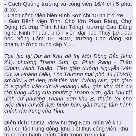
- Cách Quảng trường và công viên 16/4 chỉ 5 phút
đi xe.
- Cách công viên biển Bình Sơn chỉ 10 phút đi xe.
- Gần Bệnh viện Tỉnh, Chợ lớn Phan Rang, Chợ
Động (đường Trần Nhân Tông), trường Cao Đẳng
nghề Ninh Thuận, phân viện đại học Thuỷ Lợi, đại
học Nông Lâm TP. HCM, trường Cao đẳng Sư
phạm, trường trung cấp Y, ….
Tọa lạc tại Dự án Khu đô thị Mới Đông Bắc (khu
K1), phường Thanh Sơn, tp. Phan Rang - Tháp
Chàm, Ninh Thuận. Tiếp giáp đường Nguyễn Văn
Cừ và Hoàng Diệu, Lốc Thương mại phố 46 (TM46)
sở hữu vị trí đẹp, mặt tiền trục đường N9*, gần giao
lộ Nguyễn Văn Cừ và Hoàng Diệu, gần khu dân cư
tập trung đông của phường Thanh Sơn, gần khu tái
định cư phường Thanh Sơn khu B, thuận lợi cho
việc định cư kết hợp buôn bán, gần trung tâm hành
chính tập trung của Tỉnh.
Diện tích:
90m2. View hướng Nam, nhìn về khu
dân cư tập trung đông, khu biệt thự, công viên, khu
trung tâm hành chính Tỉnh trong tương lai.