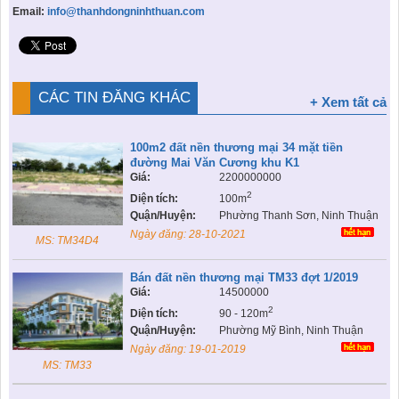
Email:
info@thanhdongninhthuan.com
CÁC TIN ĐĂNG KHÁC
+ Xem tất cả
100m2 đất nền thương mại 34 mặt tiền
đường Mai Văn Cương khu K1
Giá:
2200000000
2
Diện tích:
100m
Quận/Huyện:
Phường Thanh Sơn, Ninh Thuận
Ngày đăng:
28-10-2021
MS: TM34D4
Bán đất nền thương mại TM33 đợt 1/2019
Giá:
14500000
2
Diện tích:
90 - 120m
Quận/Huyện:
Phường Mỹ Bình, Ninh Thuận
Ngày đăng:
19-01-2019
MS: TM33