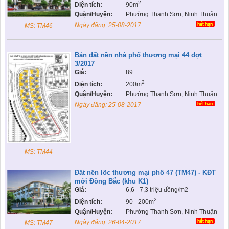
2
Diện tích:
90m
Quận/Huyện:
Phường Thanh Sơn, Ninh Thuận
Ngày đăng:
25-08-2017
MS: TM46
Bán đất nền nhà phố thương mại 44 đợt
3/2017
Giá:
89
2
Diện tích:
200m
Quận/Huyện:
Phường Thanh Sơn, Ninh Thuận
Ngày đăng:
25-08-2017
MS: TM44
Đất nền lốc thương mại phố 47 (TM47) - KĐT
mới Đông Bắc (khu K1)
Giá:
6,6 - 7,3 triệu đồng/m2
2
Diện tích:
90 - 200m
Quận/Huyện:
Phường Thanh Sơn, Ninh Thuận
Ngày đăng:
26-04-2017
MS: TM47