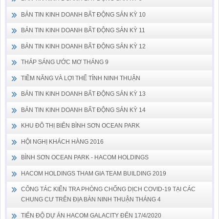
BẢN TIN KINH DOANH BẤT ĐỘNG SẢN KỲ 10
BẢN TIN KINH DOANH BẤT ĐỘNG SẢN KỲ 11
BẢN TIN KINH DOANH BẤT ĐỘNG SẢN KỲ 12
THÁP SÁNG ƯỚC MƠ THÁNG 9
TIỀM NĂNG VÀ LỢI THẾ TỈNH NINH THUẬN
BẢN TIN KINH DOANH BẤT ĐỘNG SẢN KỲ 13
BẢN TIN KINH DOANH BẤT ĐỘNG SẢN KỲ 14
KHU ĐÔ THỊ BIỂN BÌNH SƠN OCEAN PARK
HỘI NGHỊ KHÁCH HÀNG 2016
BÌNH SƠN OCEAN PARK - HACOM HOLDINGS
HACOM HOLDINGS THAM GIA TEAM BUILDING 2019
CÔNG TÁC KIỂN TRA PHÒNG CHỐNG DỊCH COVID-19 TẠI CÁC
CHUNG CƯ TRÊN ĐỊA BÀN NINH THUẬN THÁNG 4
TIẾN ĐỘ DỰ ÁN HACOM GALACITY ĐẾN 17/4/2020