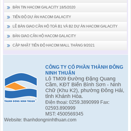
BẢN TIN HACOM GALACITY 18/5/2020
TIẾN ĐỘ DỰ ÁN HACOM GALACITY
LỄ BÀN GIAO CĂN HỘ TOÀ B1 VÀ B2 DỰ ÁN HACOM GALACITY
BÀN GIAO CĂN HỘ HACOM GALACITY
CẬP NHẬT TIẾN ĐỘ HACOM MALL THÁNG 9/2021
CÔNG TY CỔ PHẦN THÀNH ĐÔNG
NINH THUẬN
Lô TM09 Đường Đặng Quang
Cầm, KĐT Biển Bình Sơn - Ninh
Chữ (Khu K2), phường Đông Hải,
tỉnh Khánh Hòa.
Điện thoại: 0259.3890999 Fax:
02593.890999
MST: 4500569345
Website: thanhdongninhthuan.com