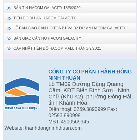
BẢN TIN HACOM GALACITY 18/5/2020
TIẾN ĐỘ DỰ ÁN HACOM GALACITY
LỄ BÀN GIAO CĂN HỘ TOÀ B1 VÀ B2 DỰ ÁN HACOM GALACITY
BÀN GIAO CĂN HỘ HACOM GALACITY
CẬP NHẬT TIẾN ĐỘ HACOM MALL THÁNG 9/2021
CÔNG TY CỔ PHẦN THÀNH ĐÔNG
NINH THUẬN
Lô TM09 Đường Đặng Quang
Cầm, KĐT Biển Bình Sơn - Ninh
Chữ (Khu K2), phường Đông Hải,
tỉnh Khánh Hòa.
Điện thoại: 0259.3890999 Fax:
02593.890999
MST: 4500569345
Website: thanhdongninhthuan.com