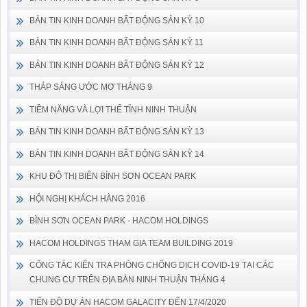
BẢN TIN KINH DOANH BẤT ĐỘNG SẢN KỲ 10
BẢN TIN KINH DOANH BẤT ĐỘNG SẢN KỲ 11
BẢN TIN KINH DOANH BẤT ĐỘNG SẢN KỲ 12
THÁP SÁNG ƯỚC MƠ THÁNG 9
TIỀM NĂNG VÀ LỢI THẾ TỈNH NINH THUẬN
BẢN TIN KINH DOANH BẤT ĐỘNG SẢN KỲ 13
BẢN TIN KINH DOANH BẤT ĐỘNG SẢN KỲ 14
KHU ĐÔ THỊ BIỂN BÌNH SƠN OCEAN PARK
HỘI NGHỊ KHÁCH HÀNG 2016
BÌNH SƠN OCEAN PARK - HACOM HOLDINGS
HACOM HOLDINGS THAM GIA TEAM BUILDING 2019
CÔNG TÁC KIỂN TRA PHÒNG CHỐNG DỊCH COVID-19 TẠI CÁC
CHUNG CƯ TRÊN ĐỊA BÀN NINH THUẬN THÁNG 4
TIẾN ĐỘ DỰ ÁN HACOM GALACITY ĐẾN 17/4/2020