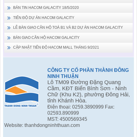
BẢN TIN HACOM GALACITY 18/5/2020
TIẾN ĐỘ DỰ ÁN HACOM GALACITY
LỄ BÀN GIAO CĂN HỘ TOÀ B1 VÀ B2 DỰ ÁN HACOM GALACITY
BÀN GIAO CĂN HỘ HACOM GALACITY
CẬP NHẬT TIẾN ĐỘ HACOM MALL THÁNG 9/2021
CÔNG TY CỔ PHẦN THÀNH ĐÔNG
NINH THUẬN
Lô TM09 Đường Đặng Quang
Cầm, KĐT Biển Bình Sơn - Ninh
Chữ (Khu K2), phường Đông Hải,
tỉnh Khánh Hòa.
Điện thoại: 0259.3890999 Fax:
02593.890999
MST: 4500569345
Website: thanhdongninhthuan.com