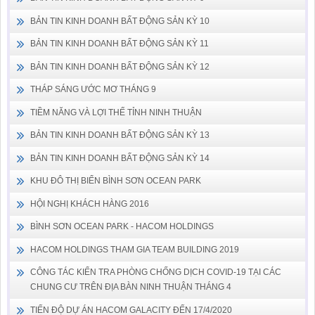
BẢN TIN KINH DOANH BẤT ĐỘNG SẢN KỲ 10
BẢN TIN KINH DOANH BẤT ĐỘNG SẢN KỲ 11
BẢN TIN KINH DOANH BẤT ĐỘNG SẢN KỲ 12
THÁP SÁNG ƯỚC MƠ THÁNG 9
TIỀM NĂNG VÀ LỢI THẾ TỈNH NINH THUẬN
BẢN TIN KINH DOANH BẤT ĐỘNG SẢN KỲ 13
BẢN TIN KINH DOANH BẤT ĐỘNG SẢN KỲ 14
KHU ĐÔ THỊ BIỂN BÌNH SƠN OCEAN PARK
HỘI NGHỊ KHÁCH HÀNG 2016
BÌNH SƠN OCEAN PARK - HACOM HOLDINGS
HACOM HOLDINGS THAM GIA TEAM BUILDING 2019
CÔNG TÁC KIỂN TRA PHÒNG CHỐNG DỊCH COVID-19 TẠI CÁC
CHUNG CƯ TRÊN ĐỊA BÀN NINH THUẬN THÁNG 4
TIẾN ĐỘ DỰ ÁN HACOM GALACITY ĐẾN 17/4/2020