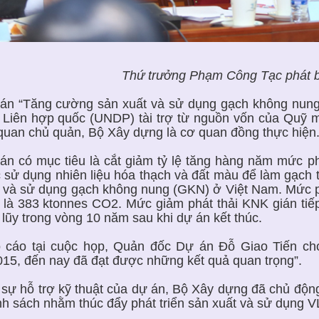
Thứ trưởng Phạm Công Tạc phát bi
án “Tăng cường sản xuất và sử dụng gạch không nung 
 Liên hợp quốc (UNDP) tài trợ từ nguồn vốn của Quỹ 
quan chủ quản, Bộ Xây dựng là cơ quan đồng thực hiện
án có mục tiêu là cắt giảm tỷ lệ tăng hàng năm mức ph
c sử dụng nhiên liệu hóa thạch và đất màu để làm gạch
 và sử dụng gạch không nung (GKN) ở Việt Nam. Mức phá
h là 383 ktonnes CO2. Mức giảm phát thải KNK gián ti
h lũy trong vòng 10 năm sau khi dự án kết thúc.
 cáo tại cuộc họp, Quản đốc Dự án Đỗ Giao Tiến cho
015, đến nay đã đạt được những kết quả quan trọng”.
 sự hỗ trợ kỹ thuật của dự án, Bộ Xây dựng đã chủ độn
nh sách nhằm thúc đẩy phát triển sản xuất và sử dụng 