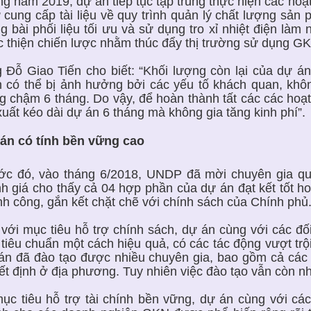
ng năm 2019, dự án tiếp tục tập trung thực hiện các h
 cung cấp tài liệu về quy trình quản lý chất lượng sả
g bài phối liệu tối ưu và sử dụng tro xỉ nhiệt điện làm
c thiện chiến lược nhằm thúc đẩy thị trường sử dụng G
 Đỗ Giao Tiến cho biết: “Khối lượng còn lại của dự án 
n có thể bị ảnh hưởng bởi các yếu tố khách quan, kh
g chậm 6 tháng. Do vậy, để hoàn thành tất các các hoạ
xuất kéo dài dự án 6 tháng mà không gia tăng kinh phí”.
án có tính bền vững cao
ớc đó, vào tháng 6/2018, UNDP đã mời chuyên gia quố
h giá cho thấy cả 04 hợp phần của dự án đạt kết tốt ho
nh công, gắn kết chặt chẽ với chính sách của Chính phủ
 với mục tiêu hỗ trợ chính sách, dự án cùng với các đ
 tiêu chuẩn một cách hiệu quả, có các tác động vượt trộ
án đã đào tạo được nhiều chuyên gia, bao gồm cả các 
ết định ở địa phương. Tuy nhiên việc đào tạo vẫn còn n
ục tiêu hỗ trợ tài chính bền vững, dự án cùng với các 