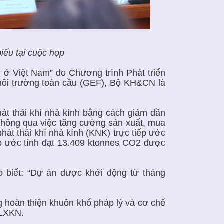
ểu tại cuộc họp
ở Việt Nam” do Chương trình Phát triển
môi trường toàn cầu (GEF), Bộ KH&CN là
.
át thải khí nhà kính bằng cách giảm dần
 thông qua việc tăng cường sản xuất, mua
t thải khí nhà kính (KNK) trực tiếp ước
ếp ước tính đạt 13.409 ktonnes CO2 được
 biết: “Dự án được khởi động từ tháng
g hoàn thiện khuôn khổ pháp lý và cơ chế
VLXKN.