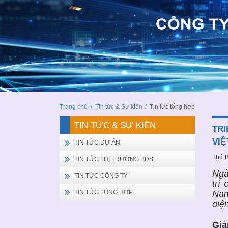
Trang chủ
/
Tin tức & Sự kiện
/
Tin tức tổng hợp
TIN TỨC & SỰ KIỆN
TRI
VIỆ
TIN TỨC DỰ ÁN
Thứ B
TIN TỨC THỊ TRƯỜNG BĐS
Ngà
TIN TỨC CÔNG TY
trì
Nam
TIN TỨC TỔNG HỢP
diệ
Giả