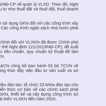
16/NĐ-CP về quản lý VLXD. Theo đó, Nghị
 tư như thuế đất và thuê đất, thuế doanh
 sử dụng GKN đối với các công trình xây
: Các công trình ngân sách nhà nước phải
 chính đối với VLXKN đã được Chính phủ
 thế Nghị định 121/2013/NĐ-CP); đề xuất
 tiêu chuẩn, quy chuẩn kỹ thuật để làm
KN.
KH&CN công bố ban hành 03 bộ TCVN về
ng thúc đẩy việc đầu tư sản xuất và sử
iệu đào tạo; tổ chức 23 khóa đào tạo cho
kiến thức cơ bản về các chính sách phát
t GKN, thiết kế và xây dựng công trình sử
át triển VLXKN đến năm 2020.