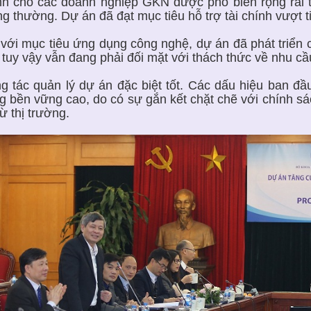
nh cho các doanh nghiệp GKN được phổ biến rộng rãi 
ng thường. Dự án đã đạt mục tiêu hỗ trợ tài chính vượt t
 với mục tiêu ứng dụng công nghệ, dự án đã phát triển 
, tuy vậy vẫn đang phải đối mặt với thách thức về nhu cầ
g tác quản lý dự án đặc biệt tốt. Các dấu hiệu ban đầ
g bền vững cao, do có sự gắn kết chặt chẽ với chính s
từ thị trường.