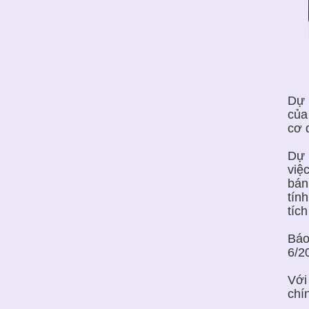
Dự 
của
cơ 
Dự 
việ
bán
tín
tíc
Báo
6/2
Với
chí