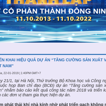
ỂN KHAI HIỆU QUẢ DỰ ÁN “TĂNG CƯỜNG SẢN XUẤT
T NAM”
a, 22-01-2019 | 1:40PM GMT+7
y 21/1, tại Hà Nội, Thứ trưởng Bộ Khoa học và Công
 cuộc họp Ban chỉ đạo (BCĐ) dự án “Tăng cường sản 
” nhằm báo cáo kết quả công tác năm 2018 và triển k
n các đơn vị tham gia thực hiện dự án.
m phát thải khí nhà kính nhờ phát triển gạch không