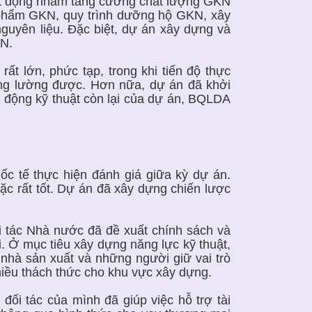
oạt động nhằm tăng cường chất lượng GKN
n phẩm GKN, quy trình dưỡng hộ GKN, xây
 nguyên liệu. Đặc biệt, dự án xây dựng và
KN.
rất lớn, phức tạp, trong khi tiến độ thực
ông lường được. Hơn nữa, dự án đã khởi
t động kỹ thuật còn lại của dự án, BQLDA
c tế thực hiện đánh giá giữa kỳ dự án.
ặc rất tốt. Dự án đã xây dựng chiến lược
.
ối tác Nhà nước đã đề xuất chính sách và
i. Ở mục tiêu xây dựng năng lực kỹ thuật,
nhà sản xuất và những người giữ vai trò
hiều thách thức cho khu vực xây dựng.
đối tác của mình đã giúp việc hỗ trợ tài