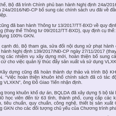
thể, Bộ đã trình Chính phủ ban hành Nghị định 24a/20
h 24a/2016/NĐ-CP bổ sung các chính sách ưu đãi về đầu
iệp.
cũng đã ban hành Thông tư 13/2017/TT-BXD về quy định
g (thay thế Thông tư 09/2012/TT-BXD), quy định cụ thể
dụng 100% GKN.
 cạnh đó, Bộ tham gia, sửa đổi nội dung xử phạt hành
 hành Nghị định 139/2017/NĐ-CP ngày 27/11/2017 (thay
ng các nhiệm vụ xây dựng mới, hoàn thiện bổ sung các
 cứ cho việc quản lý thúc đẩy sản xuất và sử dụng VLX
Xây dựng cũng đã hoàn thành dự thảo và trình Bộ 
. “Việc hoàn thiện khuôn khổ chính sách đã có tác độ
g VLXKN”, ông Đỗ Giao Tiến nhận định.
g trong khuôn khổ dự án, BQLDA đã xây dựng 5 bộ tài l
80 học viên đến từ 63 tỉnh, thành phố, cung cấp các 
ển, tiêu chuẩn, quy chuẩn, công nghệ, thiết bị sản xuấ
g GKN cho các đối tượng chủ yếu của Chương trình ph