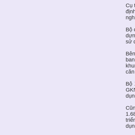
Cụ 
địn
ngh
Bộ 
dựn
sử 
Bên
ban
khu
căn
Bộ 
GKN
dụn
Cũn
1.6
tri
dụn