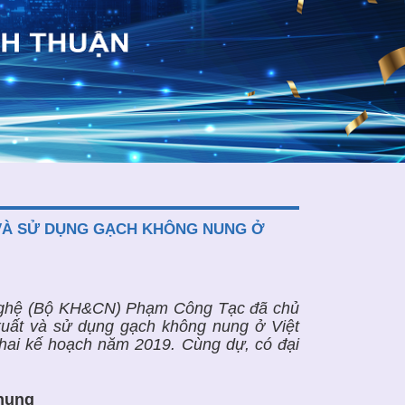
 VÀ SỬ DỤNG GẠCH KHÔNG NUNG Ở
 nghệ (Bộ KH&CN) Phạm Công Tạc đã chủ
xuất và sử dụng gạch không nung ở Việt
hai kế hoạch năm 2019. Cùng dự, có đại
 nung