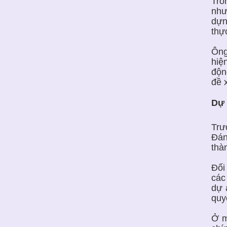
Tro
như
dựn
thự
Ông
hiệ
độn
đề 
Dự 
Trư
Đán
thà
Đối
các
dự 
quy
Ở m