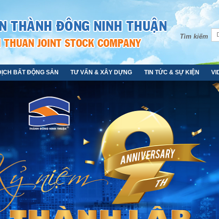
Tìm kiếm
DỊCH BẤT ĐỘNG SẢN
TƯ VẤN & XÂY DỰNG
TIN TỨC & SỰ KIỆN
VI