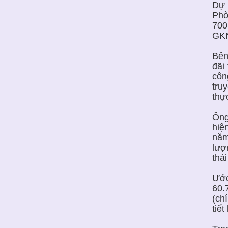
Dự 
Phò
700
GKN
Bên
đãi
côn
tru
thự
Ông
hiệ
năm
lượ
thả
Ước
60.
(ch
tiế