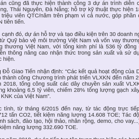
án cũng đã thực hiện thành công 3 dự án trình diễn c
ng, Thái Nguyên, Đà Nẵng; hỗ trợ kỹ thuật thực hiện 1
 triệu viên QTC/năm trên phạm vi cả nước, góp phần 
 tiên tiến.
 cạnh đó, dự án hỗ trợ và tạo điều kiện trên 30 doanh 
 từ Quỹ bảo vệ môi trường Việt Nam và vốn vay thươ
g thương Việt Nam, với tổng kinh phí là 536 tỷ đồn
yền thông nâng cao nhận thức trong sản xuất và sử 
c hiện.
 Đỗ Giao Tiến nhận định: “Các kết quả hoạt động của D
n thành công Chương trình phát triển VLXKN đến năm 
 2018, tổng công suất các dây chuyền sản xuất VLXK
ng khoảng 6,5 tỷ viên, chiếm 28% tổng lượng gạch xâ
i KNK của Việt Nam”.
 tính, từ tháng 6/2015 đến nay, từ tác động trực ti
712 tấn CO2, tiết kiệm năng lượng 14.608 TOE; Tác độ
ính sách, đào tạo, hội thảo, nhân rộng, demo, cho vay.
t kiệm năng lượng 332.690 TOE.