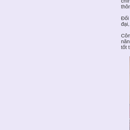
chí
thô
Đối
đại
Côn
năn
tốt 