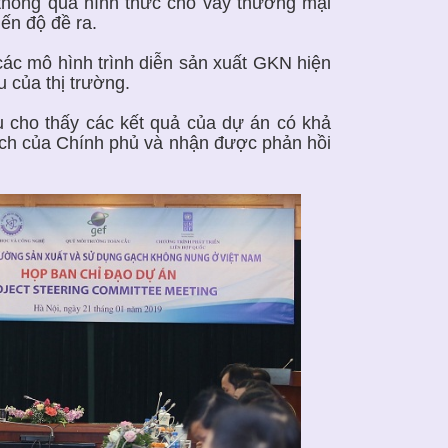
thông qua hình thức cho vay thương mại
iến độ đề ra.
các mô hình trình diễn sản xuất GKN hiện
u của thị trường.
u cho thấy các kết quả của dự án có khả
ách của Chính phủ và nhận được phản hồi