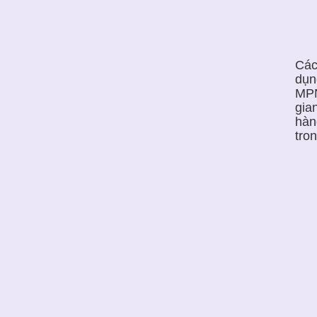
Các
dụn
MPN
gia
hàn
tro