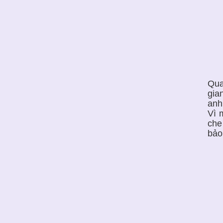
Qua
gia
anh
Vì 
che
bảo