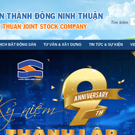
Tìm kiếm
DỊCH BẤT ĐỘNG SẢN
TƯ VẤN & XÂY DỰNG
TIN TỨC & SỰ KIỆN
VI