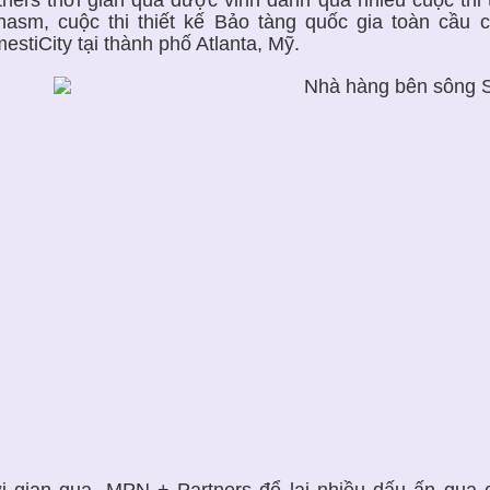
hasm, cuộc thi thiết kế Bảo tàng quốc gia toàn cầu
estiCity tại thành phố Atlanta, Mỹ.
i gian qua, MPN + Partners để lại nhiều dấu ấn qua