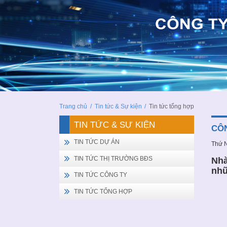
Trang chủ
/
Tin tức & Sự kiện
/
Tin tức tổng hợp
TIN TỨC & SỰ KIỆN
CÔN
TIN TỨC DỰ ÁN
Thứ 
TIN TỨC THỊ TRƯỜNG BĐS
Nhà
nhữ
TIN TỨC CÔNG TY
TIN TỨC TỔNG HỢP