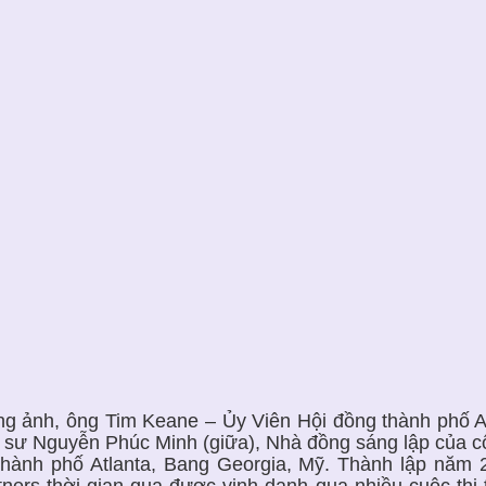
ng ảnh, ông Tim Keane – Ủy Viên Hội đồng thành phố Atl
c sư Nguyễn Phúc Minh (giữa), Nhà đồng sáng lập của c
 thành phố Atlanta, Bang Georgia, Mỹ. Thành lập năm 
tners thời gian qua được vinh danh qua nhiều cuộc thi t