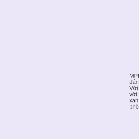
MPN
đán
Với
với
xan
phò