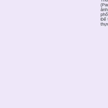
(Pa
ảnh
phố
Để 
thự