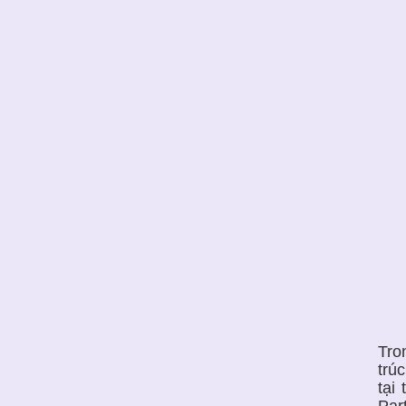
Tro
trú
tại
Par