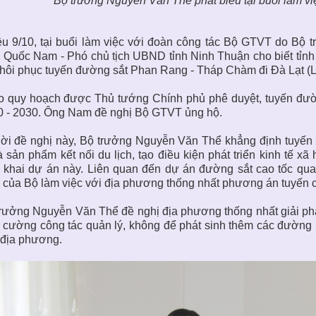
Bộ trưởng Nguyễn Văn Thể phát biểu tại buổi làm vi
u 9/10, tại buổi làm việc với đoàn công tác Bộ GTVT do Bộ
 Quốc Nam - Phó chủ tịch UBND tỉnh Ninh Thuận cho biết tỉnh
hôi phục tuyến đường sắt Phan Rang - Tháp Chàm đi Đà Lạt 
 quy hoạch được Thủ tướng Chính phủ phê duyệt, tuyến đườn
0 - 2030. Ông Nam đề nghị Bộ GTVT ủng hộ.
lời đề nghị này, Bộ trưởng Nguyễn Văn Thể khẳng định tuyế
à sản phẩm kết nối du lịch, tạo điều kiện phát triển kinh tế
n khai dự án này. Liên quan đến dự án đường sắt cao tốc qu
của Bộ làm việc với địa phương thống nhất phương án tuyến c
rưởng Nguyễn Văn Thể đề nghị địa phương thống nhất giải ph
 cường công tác quản lý, không để phát sinh thêm các đường
 địa phương.