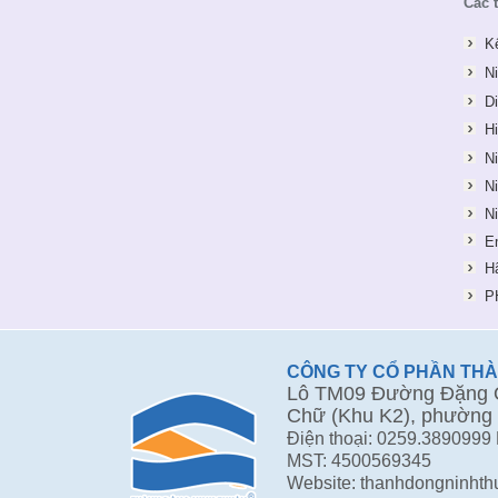
Các 
K
N
D
H
N
N
N
E
H
P
CÔNG TY CỔ PHẦN TH
Lô TM09 Đường Đặng Q
Chữ (Khu K2), phường 
Điện thoại: 0259.3890999
MST: 4500569345
Website: thanhdongninht