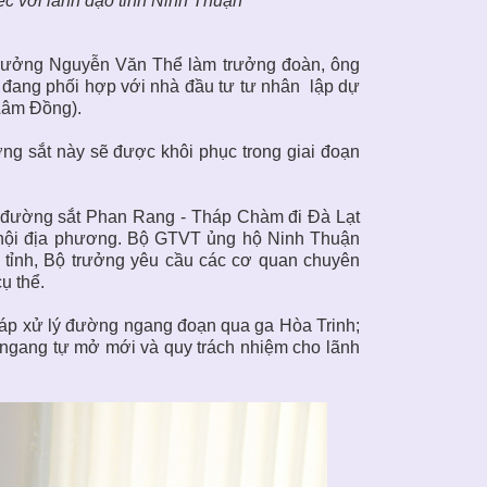
ệc với lãnh đạo tỉnh Ninh Thuận
 trưởng Nguyễn Văn Thể làm trưởng đoàn, ông
 đang phối hợp với nhà đầu tư tư nhân lập dự
(Lâm Đồng).
g sắt này sẽ được khôi phục trong giai đoạn
n đường sắt Phan Rang - Tháp Chàm đi Đà Lạt
 xã hội địa phương. Bộ GTVT ủng hộ Ninh Thuận
a tỉnh, Bộ trưởng yêu cầu các cơ quan chuyên
ụ thể.
áp xử lý đường ngang đoạn qua ga Hòa Trinh;
 ngang tự mở mới và quy trách nhiệm cho lãnh