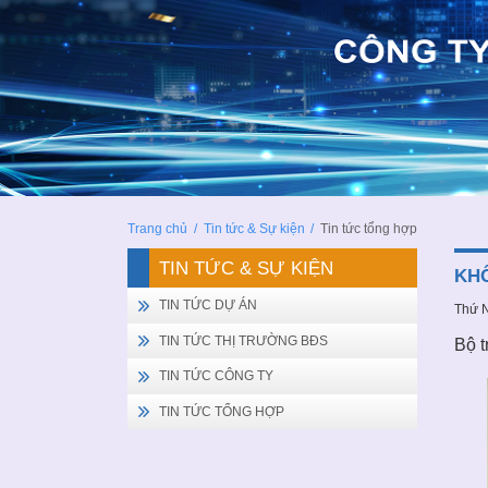
Trang chủ
/
Tin tức & Sự kiện
/
Tin tức tổng hợp
TIN TỨC & SỰ KIỆN
KHÔ
TIN TỨC DỰ ÁN
Thứ 
TIN TỨC THỊ TRƯỜNG BĐS
Bộ t
TIN TỨC CÔNG TY
TIN TỨC TỔNG HỢP