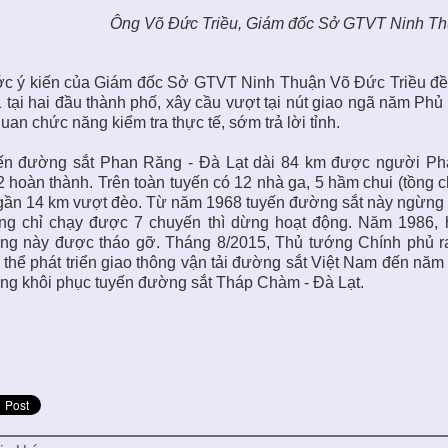
Ông Võ Đức Triều, Giám đốc Sở GTVT Ninh Thuậ
c ý kiến của Giám đốc Sở GTVT Ninh Thuận Võ Đức Triều đề 
 tại hai đầu thành phố, xây cầu vượt tại nút giao ngã năm P
uan chức năng kiểm tra thực tế, sớm trả lời tỉnh.
ến đường sắt Phan Răng - Đà Lạt dài 84 km được người Phá
 hoàn thành. Trên toàn tuyến có 12 nhà ga, 5 hầm chui (tồng c
gần 14 km vượt đèo. Từ năm 1968 tuyến đường sắt này ngừng 
ng chỉ chạy được 7 chuyến thì dừng hoạt động. Năm 1986, h
ng này được tháo gỡ. Tháng 8/2015, Thủ tướng Chính phủ ra
 thể phát triển giao thông vận tải đường sắt Việt Nam đến năm
ng khôi phục tuyến đường sắt Tháp Chàm - Đà Lạt.