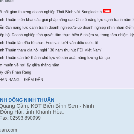
tin khác
ết nối giao thương doanh nghiệp Thái Bình với Bangladesh
inh Thuận triển khai các giải pháp nâng cao Chỉ số năng lực cạnh tranh năm 
iễn đàn năng lực cạnh tranh doanh nghiệp:'Giúp doanh nghiệp nhìn nhận điểm
iệp hội Doanh nghiệp tỉnh quyết tâm thực hiện 6 nhiệm vụ trọng tâm nhiệm k
inh Thuận lần đầu tổ chức Festival lướt ván diều quốc tế
inh Thuận tham gia hội nghị ' 30 năm thu hút FDI Việt Nam'
inh Thuận cần trở thành chủ lực về sản xuất năng lượng tái tạo
m muốn về nơi ấy giữa tháng năm
ãy đến Phan Rang
HAN RANG – ĐIỂM ĐẾN
ÀNH ĐÔNG NINH THUẬN
uang Cầm, KĐT Biển Bình Sơn - Ninh
Đông Hải, tỉnh Khánh Hòa.
 Fax: 02593.890999
huan.com