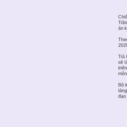
Chiề
Trần
án k
Theo
202
Trả 
sẽ l
triể
môn 
Bộ t
tăng
đạo