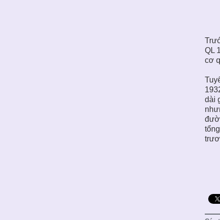
Trướ
QL 1
cơ q
Tuy
1932
dài 
như
đườ
tổng
trươ