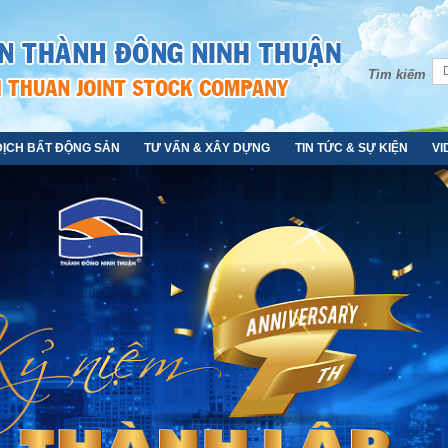
Tìm kiếm
DỊCH BẤT ĐỘNG SẢN
TƯ VẤN & XÂY DỰNG
TIN TỨC & SỰ KIỆN
VI