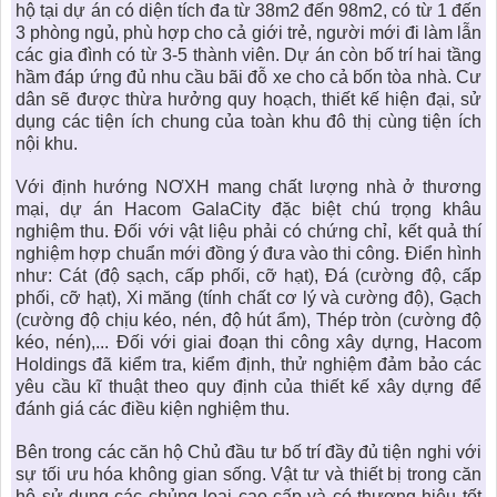
hộ tại dự án có diện tích đa từ 38m2 đến 98m2, có từ 1 đến
3 phòng ngủ, phù hợp cho cả giới trẻ, người mới đi làm lẫn
các gia đình có từ 3-5 thành viên. Dự án còn bố trí hai tầng
hầm đáp ứng đủ nhu cầu bãi đỗ xe cho cả bốn tòa nhà. Cư
dân sẽ được thừa hưởng quy hoạch, thiết kế hiện đại, sử
dụng các tiện ích chung của toàn khu đô thị cùng tiện ích
nội khu.
Với định hướng NƠXH mang chất lượng nhà ở thương
mại,
dự án Hacom GalaCity
đặc biệt chú trọng khâu
nghiệm thu. Đối với vật liệu phải có chứng chỉ, kết quả thí
nghiệm hợp chuẩn mới đồng ý đưa vào thi công. Điển hình
như: Cát (độ sạch, cấp phối, cỡ hạt), Đá (cường độ, cấp
phối, cỡ hạt), Xi măng (tính chất cơ lý và cường độ), Gạch
(cường độ chịu kéo, nén, độ hút ẩm), Thép tròn (cường độ
kéo, nén),... Đối với giai đoạn thi công xây dựng, Hacom
Holdings đã kiểm tra, kiểm định, thử nghiệm đảm bảo các
yêu cầu kĩ thuật theo quy định của thiết kế xây dựng để
đánh giá các điều kiện nghiệm thu.
Bên trong các
căn hộ
Chủ đầu tư bố trí đầy đủ tiện nghi với
sự tối ưu hóa không gian sống. Vật tư và thiết bị trong căn
hộ sử dụng các chủng loại cao cấp và có thương hiệu tốt