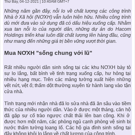
KHU ĐÔ THỊ BIỂN
THÀNH ĐÔNG VỚI XÃ HÔI
Thứ Bảy, 04-12-2021 | 10:40AM GMT+7
BẮC
LIÊN HỆ
TIN TỨC CÔNG TY
THƯ VIỆN PHÁP LUẬT
Những năm gần đây, nỗi lo về chất lượng các công trình
Nhà ở Xã hội
(NƠXH) vẫn luôn hiện hữu. Nhiều công trình
TIN TỨC TỔNG HỢP
LIÊN HỆ & GIẢI ĐÁP
dù mới đưa vào sử dụng đã có dấu hiệu xuống cấp. Nhằm
xua tan nỗi lo của người dân, những dự án do Hacom
KIẾN TRÚC & PHONG THUỶ
Holdings triển khai luôn đặt chất lượng lên hàng đầu, cũng
như mang đến những giá trị bền vững vượt thời gian.
Mua NƠXH
"sống chung với lũ"
Rất nhiều người dân sinh sống tại các
khu NƠXH
bày tỏ
sự lo lắng, bất bình về tình trạng xuống cấp, hư hỏng tại
nhiều hạng mục. Trên các mảng tường xuất hiện những
vết nứt, vệt ố; thấm dột thường xuyên từ hành lang vào tận
cửa nhà.
Tình trạng mới nhận nhà đã lo sửa nhà đã ăn sâu vào tiềm
thức của nhiều người dân. Vào ở được một tháng,
căn hộ
đã gặp sự cố trào ngược chất thải lên ban công. Khi ở
được hơn một năm, các phòng ngủ cạnh phòng vệ sinh bị
nước thấm tường loang lổ. Các hộ gia đình sinh sống tại
đây không khỏi lo lắng về chất lượng của công trình.