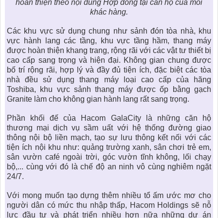
hoàn thiện theo nội dung Hợp đồng tại căn hộ của mỗi
khác hàng.
Các khu vực sử dụng chung như sảnh đón tòa nhà, khu
vực hành lang các tầng, khu vực tầng hầm, thang máy
được hoàn thiện khang trang, rộng rãi với các vật tư thiết bị
cao cấp sang trọng và hiện đại. Không gian chung được
bố trí rộng rãi, hợp lý và đầy đủ tiện ích, đặc biệt các tòa
nhà đều sử dụng thang máy loại cao cấp của hãng
Toshiba, khu vực sảnh thang máy được ốp bằng gạch
Granite làm cho không gian hành lang rất sang trọng.
Phần khối đế của
Hacom GalaCity
là những căn hộ
thương mại dịch vụ sầm uất với hệ thống đường giao
thông nội bộ liền mạch, tạo sự lưu thông kết nối với các
tiện ích nội khu như: quảng trường xanh, sân chơi trẻ em,
sân vườn café ngoài trời, góc vườn tĩnh không, lối chạy
bộ,... cùng với đó là chế độ an ninh vô cùng nghiêm ngặt
24/7.
Với mong muốn tạo dựng thêm nhiều tổ ấm ước mơ cho
người dân có mức thu nhập thấp, Hacom Holdings sẽ nỗ
lực đầu tư và phát triển nhiều hơn nữa những
dự án