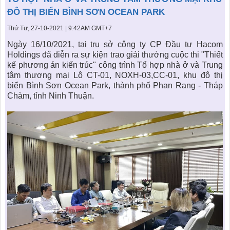
KHU ĐÔ THỊ BIỂN
THÀNH ĐÔNG VỚI XÃ HÔI
BẮC
LIÊN HỆ
ĐÔ THỊ BIỂN BÌNH SƠN OCEAN PARK
TIN TỨC CÔNG TY
THƯ VIỆN PHÁP LUẬT
Thứ Tư, 27-10-2021 | 9:42AM GMT+7
TIN TỨC TỔNG HỢP
LIÊN HỆ & GIẢI ĐÁP
Ngày 16/10/2021, tại trụ sở công ty CP Đầu tư Hacom
Holdings đã diễn ra sự kiện trao giải thưởng cuộc thi "
Thiết
KIẾN TRÚC & PHONG THUỶ
kế phương án kiến trúc
" công trình Tổ hợp nhà ở và
Trung
tâm thương mại
Lô CT-01, NOXH-03,CC-01, khu đô thị
biển Bình Sơn Ocean Park, thành phố Phan Rang - Tháp
Chàm, tỉnh Ninh Thuận.