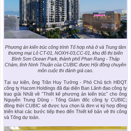
Phương án kiến trúc công trình Tổ hợp nhà ở và Trung tâm
thương mại Lô CT-01, NOXH-03,CC-01, khu đô thị biển
Bình Sơn Ocean Park, thành phố Phan Rang - Tháp
Chàm, tỉnh Ninh Thuận của CUBIC được Hội đồng chuyên
môn cuộc thi đánh giá cao.
Tại sự kiện, ông Trần Huy Tưởng - Phó Chủ tịch HĐQT
công ty Hacom Holdings đã đại diện Ban Lãnh đạo công ty
trao giải Nhất về "Thiết kế phương án kiến trúc" cho ông
Nguyễn Trung Dũng - Tổng Giám đốc công ty CUBIC;
đồng thời CUBIC sẽ được lựa chọn là đơn vị ký hợp đồng
triển khai các bước tiếp theo đến Thiết kế bản vẽ thi công
và Tổng dự toán.