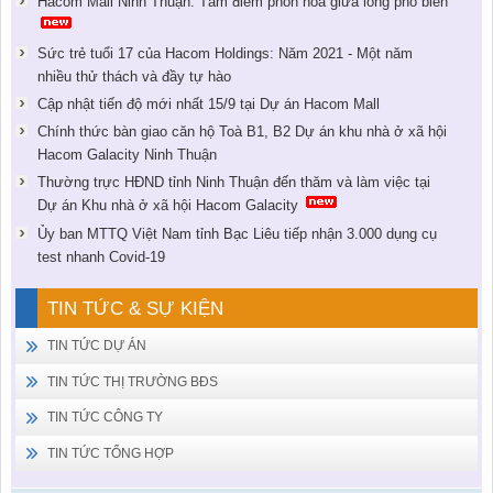
Hacom Mall Ninh Thuận: Tâm điểm phồn hoa giữa lòng phố biển
Sức trẻ tuổi 17 của Hacom Holdings: Năm 2021 - Một năm
nhiều thử thách và đầy tự hào
Cập nhật tiến độ mới nhất 15/9 tại Dự án Hacom Mall
Chính thức bàn giao căn hộ Toà B1, B2 Dự án khu nhà ở xã hội
Hacom Galacity Ninh Thuận
Thường trực HĐND tỉnh Ninh Thuận đến thăm và làm việc tại
Dự án Khu nhà ở xã hội Hacom Galacity
Ủy ban MTTQ Việt Nam tỉnh Bạc Liêu tiếp nhận 3.000 dụng cụ
test nhanh Covid-19
TIN TỨC & SỰ KIỆN
TIN TỨC DỰ ÁN
TIN TỨC THỊ TRƯỜNG BĐS
TIN TỨC CÔNG TY
TIN TỨC TỔNG HỢP