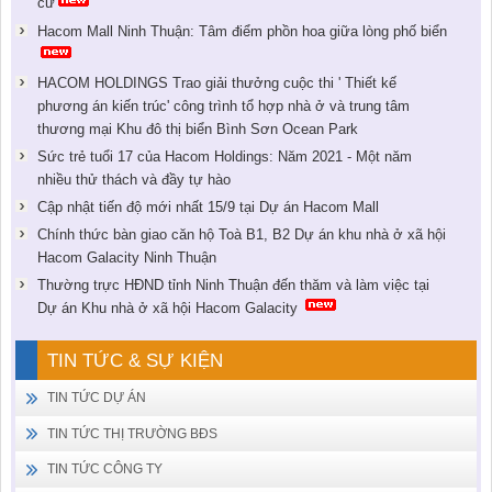
cư
Hacom Mall Ninh Thuận: Tâm điểm phồn hoa giữa lòng phố biển
HACOM HOLDINGS Trao giải thưởng cuộc thi ' Thiết kế
phương án kiến trúc' công trình tổ hợp nhà ở và trung tâm
thương mại Khu đô thị biển Bình Sơn Ocean Park
Sức trẻ tuổi 17 của Hacom Holdings: Năm 2021 - Một năm
nhiều thử thách và đầy tự hào
Cập nhật tiến độ mới nhất 15/9 tại Dự án Hacom Mall
Chính thức bàn giao căn hộ Toà B1, B2 Dự án khu nhà ở xã hội
Hacom Galacity Ninh Thuận
Thường trực HĐND tỉnh Ninh Thuận đến thăm và làm việc tại
Dự án Khu nhà ở xã hội Hacom Galacity
TIN TỨC & SỰ KIỆN
TIN TỨC DỰ ÁN
TIN TỨC THỊ TRƯỜNG BĐS
TIN TỨC CÔNG TY