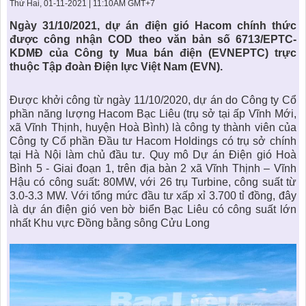
KHU ĐÔ THỊ BIỂN
THÀNH ĐÔNG VỚI XÃ HÔI
Thứ Hai, 01-11-2021 | 11:10AM GMT+7
BẮC
LIÊN HỆ
TIN TỨC CÔNG TY
THƯ VIỆN PHÁP LUẬT
Ngày 31/10/2021,
dự án điện gió Hacom
chính thức
được công nhận COD theo văn bản số 6713/EPTC-
TIN TỨC TỔNG HỢP
LIÊN HỆ & GIẢI ĐÁP
KDMĐ của Công ty Mua bán điện (EVNEPTC) trực
thuộc Tập đoàn Điện lực Việt Nam (EVN).
KIẾN TRÚC & PHONG THUỶ
Được khởi công từ ngày 11/10/2020, dự án do Công ty Cổ
phần năng lượng
Hacom
Bạc Liêu (trụ sở tại ấp Vĩnh Mới,
xã Vĩnh Thịnh, huyện Hoà Bình) là công ty thành viên của
Công ty Cổ phần Đầu tư Hacom Holdings có trụ sở chính
tại Hà Nội làm chủ đầu tư. Quy mô Dự án Điện gió Hoà
Bình 5 - Giai đoạn 1, trên địa bàn 2 xã Vĩnh Thịnh – Vĩnh
Hậu có công suất: 80MW, với 26 trụ Turbine, công suất từ
3.0-3.3 MW. Với tổng mức đầu tư xấp xỉ 3.700 tỉ đồng, đây
là dự án điện gió ven bờ biển Bạc Liêu có công suất lớn
nhất Khu vực Đồng bằng sông Cửu Long