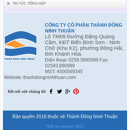
TIN TỨC TỔNG HỢP
CÔNG TY CỔ PHẦN THÀNH ĐÔNG
NINH THUẬN
Lô TM09 Đường Đặng Quang
Cầm, KĐT Biển Bình Sơn - Ninh
Chữ (Khu K2), phường Đông Hải,
tỉnh Khánh Hòa.
Điện thoại: 0259.3890999 Fax:
02593.890999
MST: 4500569345
Website: thanhdongninhthuan.com
Kết nối với chúng tôi
Bản quyền 2016 thuộc về Thành Đông Ninh Thuận
Thiết kế website: DSIC