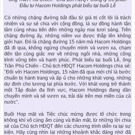
Đầu tư Hacom Holdings phát biểu tại buổi Lễ
Có những chặng đường bắt đầu từ giá trị cốt lõi là trách
nhiệm và sự sẻ chia với cộng đồng, là sự đồng hành tận
tâm cùng nhau tiến đến những ngày mai tươi sáng. Trên
chặng đường ấy, những niềm vui được thắp lên không
giới hạn. Đó là chặng đường 15 năm mà Hacom Holdings
đã đi qua, không ngừng chuyển mình và vươn xa, chạm
đến tận cùng giấc mơ về những ngôi nhà, những công
trình vững bền và hạnh phúc. Phát biểu tại buổi Lễ, ông
Trần Phú Chiến - Chủ tịch HĐQT Hacom Holdings chia sẻ:
"Đối với Hacom Holdings, 15 năm đã qua mới chỉ là bước
chuẩn bị hành trang và ấp ủ cho những khát vọng, những
dự định cho tương lai phía trước. Với khát vọng trở thành
một Tập đoàn đa lĩnh vực, Hacom Holdings đang dần
chuyển mình và sẽ vươn xa, trải dài trên mọi miền của cả
nước".
Buổi Họp mặt và Tiệc chúc mừng được tổ chức trong
không khí vô cùng ấm cúng và thân mật, từ những lời chia
sẻ của Chủ tịch HĐQT đến các chương trình diễn ra tại sự
kiện. Hãy cùng nhìn lại những khoảnh khắc đáng nhớ đã