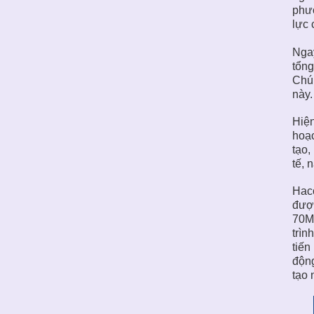
phườ
lực 
Ngay
tổng
Chún
này.
Hiện
hoạc
tạo,
tế, 
Hac
đượ
70MW
trìn
tiến
động
tạo 