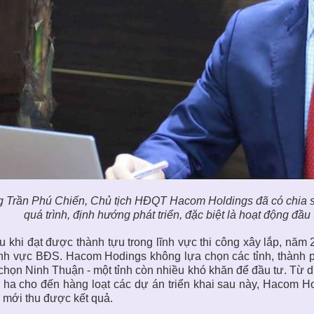
 Trần Phú Chiến, Chủ tịch HĐQT Hacom Holdings đã có chia s
quá trình, định hướng phát triển, đặc biệt là hoạt động đầ
u khi đạt được thành tựu trong lĩnh vực thi công xây lắp, n
ĩnh vực BĐS. Hacom Hodings không lựa chọn các tỉnh, thành phố 
chọn Ninh Thuận - một tỉnh còn nhiều khó khăn để đầu tư. Từ d
 ha cho đến hàng loạt các dự án triển khai sau này, Hacom Ho
mới thu được kết quả.