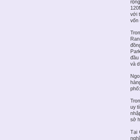
rộng
120M
với 
vốn 
Tron
Rang
đồng
Park
đầu 
và d
Ngoà
hàng
phố:
Tron
uy t
nhập
sở h
Tại 
nghỉ