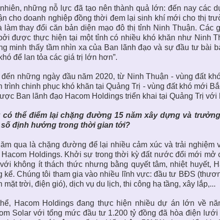
nhiên, những nỗ lực đã tạo nên thành quả lớn: đến nay các d
n cho doanh nghiệp đồng thời đem lại sinh khí mới cho thị trư
à làm thay đổi căn bản diện mạo đô thị tỉnh Ninh Thuận. Các
bởi được thực hiện tại một tỉnh có nhiều khó khăn như Ninh
g minh thấy tầm nhìn xa của Ban lãnh đạo và sự đầu tư bài b
khó để lan tỏa các giá trị lớn hơn”.
đến những ngày đầu năm 2020, từ Ninh Thuận - vùng đất khó
 trình chinh phục khó khăn tại Quảng Trị - vùng đất khó mới B
ược Ban lãnh đạo Hacom Holdings triển khai tại Quảng Trị với kh
 có thể điểm lại chặng đường 15 năm xây dựng và trưởng
số định hướng trong thời gian tới?
ăm qua là chặng đường để lại nhiều cảm xúc và trải nghiệm v
 Hacom Holdings. Khởi sự trong thời kỳ đất nước đổi mới mở 
với không ít thách thức nhưng bằng quyết tâm, nhiệt huyết,
 kể. Chúng tôi tham gia vào nhiều lĩnh vực: đầu tư BĐS (thươn
n mặt trời, điện gió), dịch vụ du lịch, thi công hạ tầng, xây lắp,...
thể, Hacom Holdings đang thực hiện nhiều dự án lớn về năn
m Solar với tổng mức đầu tư 1.200 tỷ đồng đã hòa điện lưới