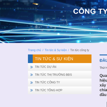
Trang chủ
/
Tin tức & Sự kiện
/
Tin tức công ty
TIN TỨC & SỰ KIỆN
ĐẦU
TIN TỨC DỰ ÁN
Thứ H
TIN TỨC THỊ TRƯỜNG BĐS
Qua
hiệu
TIN TỨC CÔNG TY
xây
chia
TIN TỨC TỔNG HỢP
đầu