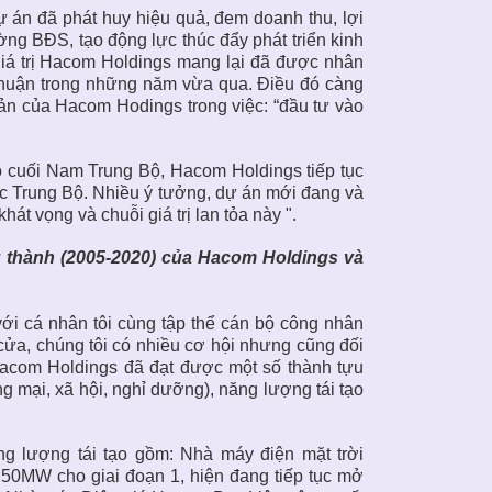
ự án đã phát huy hiệu quả, đem doanh thu, lợi
ờng BĐS, tạo động lực thúc đẩy phát triển kinh
 giá trị Hacom Holdings mang lại đã được nhân
 Thuận trong những năm vừa qua. Điều đó càng
ản của Hacom Hodings trong việc: “đầu tư vào
 cuối Nam Trung Bộ, Hacom Holdings tiếp tục
ắc Trung Bộ. Nhiều ý tưởng, dự án mới đang và
át vọng và chuỗi giá trị lan tỏa này ".
 thành (2005-2020) của Hacom Holdings và
ới cá nhân tôi cùng tập thể cán bộ công nhân
cửa, chúng tôi có nhiều cơ hội nhưng cũng đối
 Hacom Holdings đã đạt được một số thành tựu
g mại, xã hội, nghỉ dưỡng), năng lượng tái tạo
g lượng tái tạo gồm: Nhà máy điện mặt trời
 50MW cho giai đoạn 1, hiện đang tiếp tục mở