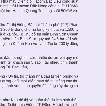
ai Nhà máy Điện gió Hacom Bạc Liêu công suất
iện mặt trời Hacom Đăk Nông công suất 110MW
 mặt trời Hacom Quảng Trị công suất 50MW với
Khu đô thị Đông Bắc tại Thành phố (TP) Phan
200 tỷ đồng cho hạ tầng kỹ thuật và 1.500 tỷ
hà ở xã hội…); Khu đô thị biển Bình Sơn Ocean
g viên biển Bình Sơn quy mô 24,6 ha với vốn
ng tỉnh Khánh Hòa với vốn đầu tư 200 tỷ đồng
tục đầu tư, nghiên cứu nhiều dự án với quy mô
h tế, khách sạn 5 sao... tại nhiều tỉnh, thành
 Trị, Bạc Liêu,...
ng - Uy tín, trở thành nhà đầu tư tiên phong và
y dựng - đổi mới diện mạo đô thị, nâng cao thu
ồng hành với chính quyền để cùng xây dựng cơ
như Khu đô thị và quần thể du lịch sinh thái,
, Khu đô thị phía Đông TP.Đông Hà (phường 2,