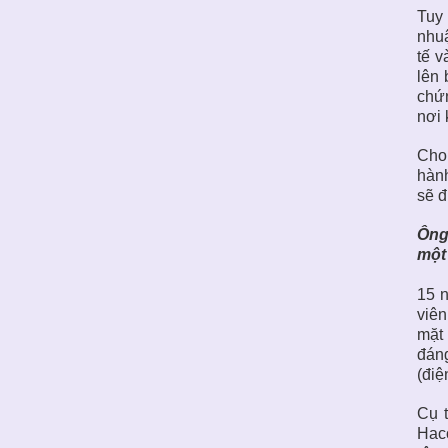
Tuy 
nhuậ
tế v
lên 
chứn
nơi 
Cho 
hành
sẽ đ
Ông
một 
15 n
viên
mặt 
đáng
(điệ
Cụ 
Haco