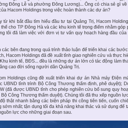
ng Đông Lễ và phường Đông Lương)... Ông có chia sẻ gì về q
của Hacom Holdings trong việc hoàn thành các dự án?
 từ khi bắt đầu tìm hiểu đầu tư tại Quảng Trị, Hacom Holding
 thể cho TP Đông Hà và các khu kinh tế trọng điểm nhằm góp p
g tôi đã làm việc với đơn vị tư vấn quy hoạch hàng đầu của 
 các bên đang trong quá trình thảo luận để triển khai các bước
h, Hacom Holdings đã đề xuất tỉnh giao nghiên cứu và thực hiệ
 Khu kinh tế, BĐS... đều là những dự án lớn có tác động làm th
nâng cao đời sống người dân Quảng Trị.
om Holdings cũng đề xuất triển khai dự án Nhà máy Điện m
c UBND tỉnh trình Bộ Công Thương thẩm định, phê duyệt); 
 (đã được UBND tỉnh cho phép nghiên cứu bổ sung quy hoạch 
h Bộ Công Thương thẩm duyệt). Chúng tôi đã thu xếp nguồn lực, 
 độ thật nhanh bằng các biện pháp thi công tiên tiến, cuốn ch
 sớm nhất; tận dụng tối đa khả năng khai thác và sử dụng để 
nguồn lực cho những giai đoạn sau.