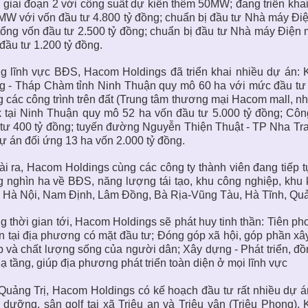
 giai đoạn 2 với công suất dự kiến thêm 50MW; đang triển kh
W với vốn đầu tư 4.800 tỷ đồng; chuẩn bị đầu tư Nhà máy Đ
tổng vốn đầu tư 2.500 tỷ đồng; chuẩn bị đầu tư Nhà máy Điện
đầu tư 1.200 tỷ đồng.
g lĩnh vực BĐS, Hacom Holdings đã triển khai nhiều dự án: 
 - Tháp Chàm tỉnh Ninh Thuận quy mô 60 ha với mức đầu tư 1.
 các công trình trên đất (Trung tâm thương mại Hacom mall, n
 tại Ninh Thuận quy mô 52 ha vốn đầu tư 5.000 tỷ đồng; Côn
tư 400 tỷ đồng; tuyến đường Nguyễn Thiện Thuật - TP Nha Tra
ự án đối ứng 13 ha vốn 2.000 tỷ đồng.
i ra, Hacom Holdings cùng các công ty thành viên đang tiếp 
 nghìn ha về BĐS, năng lượng tái tạo, khu công nghiệp, khu kin
 Hà Nội, Nam Định, Lâm Đồng, Bà Rịa-Vũng Tàu, Hà Tĩnh, Quảng
g thời gian tới, Hacom Holdings sẽ phát huy tinh thần: Tiên pho
ín tại địa phương có mặt đầu tư; Đóng góp xã hội, góp phần xâ
 và chất lượng sống của người dân; Xây dựng - Phát triển, đ
ạ tầng, giúp địa phương phát triển toàn diện ở mọi lĩnh vực
Quảng Trị, Hacom Holdings có kế hoạch đầu tư rất nhiều dự án 
 dưỡng, sân golf tại xã Triệu an và Triệu vân (Triệu Phong)