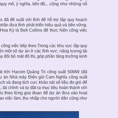
uy mô, ý nghĩa, tiến độ... cũng như những nỗ
s đã đề xuất với tỉnh để hỗ trợ lập quy hoạch
hần đưa tỉnh phát triển hiệu quả và bền vững.
Hoa Kỳ là Belt Collins để thực hiện công việc
 công việc tiếp theo.Trong các khu vực lập quy
n một số dự án ở các lĩnh vực: năng lượng tái
ay đổi bộ mặt đô thị, góp phần tăng trưởng kinh
ặt trời Hacom Quảng Trị công suất 50MW (đã
Dự án Nhà máy Điện gió Cam Nghĩa công suất
và đang tích cực khảo sát số liệu đo gió để
tài chính và tự đặt ra mục tiêu hoàn thành với
iếu theo từng giai đoạn để dự án đưa vào hoạt
tạo việc làm, thu nhập cho người dân cũng như