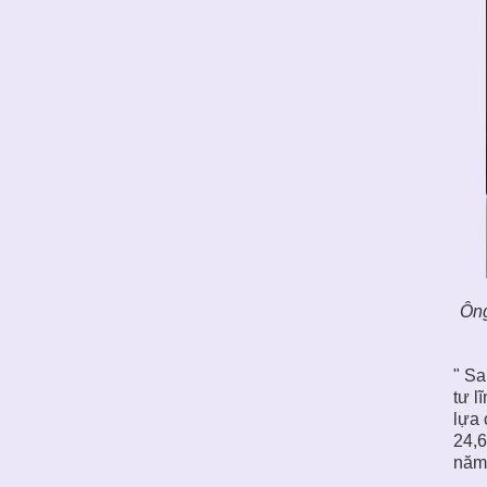
Ông
" Sa
tư l
lựa 
24,6
năm 