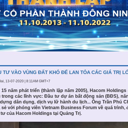
 TƯ VÀO VÙNG ĐẤT KHÓ ĐỂ LAN TỎA CÁC GIÁ TRỊ 
ai, 13-07-2020 | 8:11AM GMT+7
 15 năm phát triển (thành lập năm 2005), Hacom Holdings
 trong các lĩnh vực: Đầu tư dự án bất động sản (BĐS), năn
 dựng dân dụng, dịch vụ lữ hành du lịch... Ông Trần Phú 
 sẻ với phóng viên Vietnam Business Forum về quá trình, đ
 tư của Hacom Holdings tại Quảng Trị.