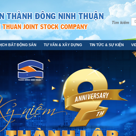
Tìm kiếm
DỊCH BẤT ĐỘNG SẢN
TƯ VẤN & XÂY DỰNG
TIN TỨC & SỰ KIỆN
VI