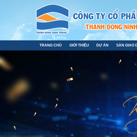
TRANG CHỦ
GIỚI THIỆU
DỰ ÁN
SÀN GIAO 