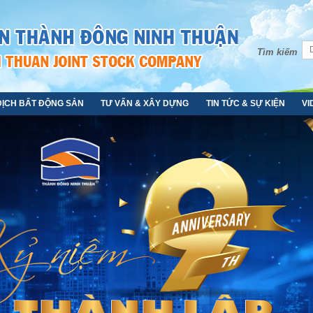
Tìm kiếm
DỊCH BẤT ĐỘNG SẢN
TƯ VẤN & XÂY DỰNG
TIN TỨC & SỰ KIỆN
VI