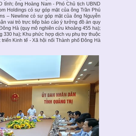
ND tỉnh; ông Hoàng Nam - Phó Chủ tịch UBND
com Holdings có sự góp mặt của ông Trần Phú
lins – Newline có sự góp mặt của ông Nguyễn
 vai trò trực tiếp báo cáo ý tưởng đồ án quy
 Đông Hà (quy mô nghiên cứu khoảng 455 ha);
g 330 ha); Khu phức hợp dịch vụ phụ trợ thuộc
 triển Kinh tế - Xã hội nối Thành phố Đông Hà