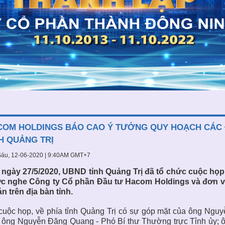
OM HOLDINGS BÁO CAO Ý TƯỞNG QUY HOẠCH CÁC Đ
H QUẢNG TRỊ
áu, 12-06-2020 | 9:40AM GMT+7
 ngày 27/5/2020, UBND tỉnh Quảng Trị đã tổ chức cuộc h
c nghe Công ty Cổ phần Đầu tư Hacom Holdings và đơn vị
n trên địa bàn tỉnh.
cuộc họp, về phía tỉnh Quảng Trị có sự góp mặt của ông Ngu
; ông Nguyễn Đăng Quang - Phó Bí thư Thường trực Tỉnh ủy;