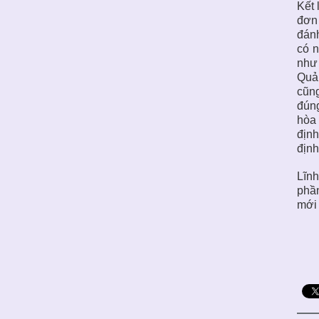
Kết 
đơn 
đánh
có n
như 
Quản
cũng
đúng
hòa 
định
định
Lĩnh
phần
mới 