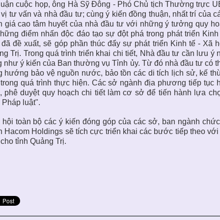
luận cuộc họp, ông Hà Sỹ Đông - Phó Chủ tịch Thường trực U
vị tư vấn và nhà đầu tư; cùng ý kiến đồng thuận, nhất trí của
 giá cao tâm huyết của nhà đầu tư với những ý tưởng quy ho
hững điểm nhấn độc đáo tạo sự đột phá trong phát triển Kinh t
đã đề xuất, sẽ góp phần thúc đẩy sự phát triển Kinh tế - Xã hộ
g Trị. Trong quá trình triển khai chi tiết, Nhà đầu tư cần lưu
 như ý kiến của Ban thường vụ Tỉnh ủy. Từ đó nhà đầu tư có th
 hướng bảo vệ nguồn nước, bảo tồn các di tích lịch sử, kế thừ
trong quá trình thực hiện. Các sở ngành địa phương tiếp tục h
, phê duyệt quy hoạch chi tiết làm cơ sở để tiến hành lựa c
 Pháp luật".
 hội toàn bộ các ý kiến đóng góp của các sở, ban ngành chứ
 Hacom Holdings sẽ tích cực triển khai các bước tiếp theo v
cho tỉnh Quảng Trị.