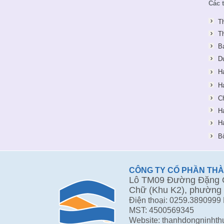
Các 
T
T
B
D
H
H
C
H
H
B
CÔNG TY CỔ PHẦN TH
Lô TM09 Đường Đặng Q
Chữ (Khu K2), phường 
Điện thoại: 0259.3890999
MST: 4500569345
Website: thanhdongninht