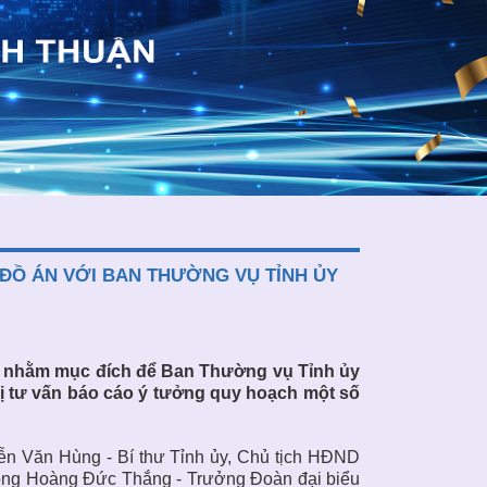
Ồ ÁN VỚI BAN THƯỜNG VỤ TỈNH ỦY
ọp nhằm mục đích để Ban Thường vụ Tỉnh ủy
 tư vấn báo cáo ý tưởng quy hoạch một số
yễn Văn Hùng - Bí thư Tỉnh ủy, Chủ tịch HĐND
 ông Hoàng Đức Thắng - Trưởng Đoàn đại biểu