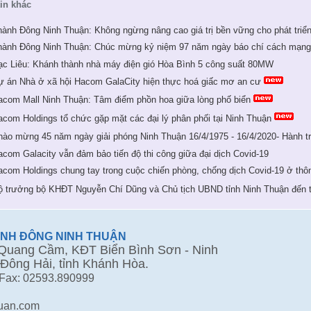
tin khác
hành Đông Ninh Thuận: Không ngừng nâng cao giá trị bền vững cho phát triển
hành Đông Ninh Thuận: Chúc mừng kỷ niệm 97 năm ngày báo chí cách mạng 
ạc Liêu: Khánh thành nhà máy điện gió Hòa Bình 5 công suất 80MW
ự án Nhà ở xã hội Hacom GalaCity hiện thực hoá giấc mơ an cư
acom Mall Ninh Thuận: Tâm điểm phồn hoa giữa lòng phố biển
acom Holdings tổ chức gặp mặt các đại lý phân phối tại Ninh Thuận
hào mừng 45 năm ngày giải phóng Ninh Thuận 16/4/1975 - 16/4/2020- Hành t
acom Galacity vẫn đảm bảo tiến độ thi công giữa đại dịch Covid-19
acom Holdings chung tay trong cuộc chiến phòng, chống dịch Covid-19 ở th
ộ trưởng bộ KHĐT Nguyễn Chí Dũng và Chủ tịch UBND tỉnh Ninh Thuận đến 
ÀNH ĐÔNG NINH THUẬN
uang Cầm, KĐT Biển Bình Sơn - Ninh
Đông Hải, tỉnh Khánh Hòa.
 Fax: 02593.890999
huan.com