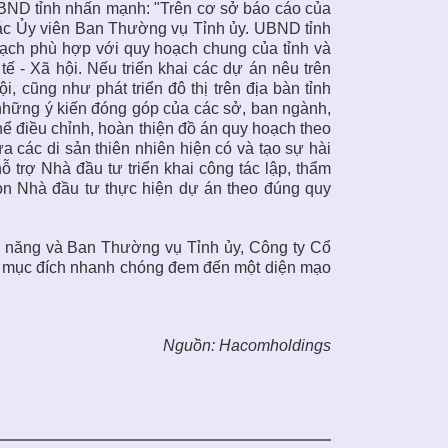
BND tỉnh nhấn mạnh: "Trên cơ sở báo cáo của
 các Ủy viên Ban Thường vụ Tỉnh ủy. UBND tỉnh
ạch phù hợp với quy hoạch chung của tỉnh và
ế - Xã hội. Nếu triển khai các dự án nêu trên
i, cũng như phát triển đô thị trên địa bàn tỉnh
 ý những ý kiến đóng góp của các sở, ban ngành,
ể điều chỉnh, hoàn thiện đồ án quy hoạch theo
a các di sản thiên nhiên hiện có và tạo sự hài
ỗ trợ Nhà đầu tư triển khai công tác lập, thẩm
họn Nhà đầu tư thực hiện dự án theo đúng quy
c năng và Ban Thường vụ Tỉnh ủy, Công ty Cổ
ới mục đích nhanh chóng đem đến một diện mạo
Nguồn: Hacomholdings