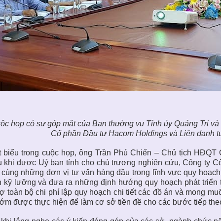
ộc họp có sự góp mặt của Ban thường vụ Tỉnh ủy Quảng Trị và
Cổ phần Đầu tư Hacom Holdings và Liên danh tư
t biểu trong cuộc họp, ông Trần Phú Chiến – Chủ tịch HĐQT
 khi được Uỷ ban tỉnh cho chủ trương nghiên cứu, Công ty C
 cùng những đơn vị tư vấn hàng đầu trong lĩnh vực quy hoạch
 kỹ lưỡng và đưa ra những định hướng quy hoạch phát triển 
trợ toàn bộ chi phí lập quy hoạch chi tiết các đồ án và mong m
ớm được thực hiện để làm cơ sở tiền đề cho các bước tiếp the