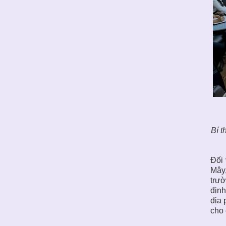
Bí t
Đối 
Mây,
trườ
định
địa 
cho 