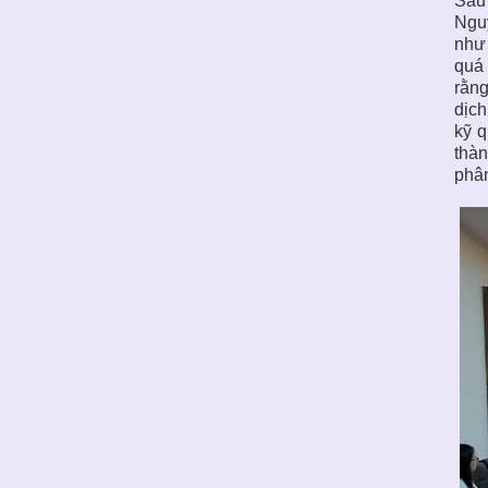
Sau 
Nguy
như 
quá 
rằng
dịch
kỹ q
thà
phân