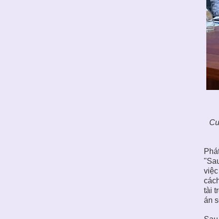
Cu
Phá
"Sau
việc
cách
tài 
án s