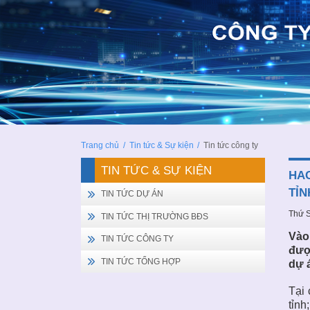
Trang chủ
/
Tin tức & Sự kiện
/
Tin tức công ty
TIN TỨC & SỰ KIỆN
HAC
TỈN
TIN TỨC DỰ ÁN
Thứ S
TIN TỨC THỊ TRƯỜNG BĐS
Vào
TIN TỨC CÔNG TY
đượ
TIN TỨC TỔNG HỢP
dự á
Tại 
tỉnh