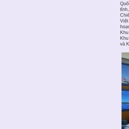
Quố
tỉnh
Chiế
Việt
hoạc
Khu 
Khu 
và K