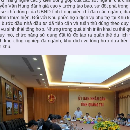
khi lắng nghe các ý kiến đóng góp của các sở, ngành chức n
ễn Văn Hùng đánh giá cao ý tưởng táo bạo, sự đột phá trong 
sự chủ động của UBND tỉnh trong việc chỉ đạo các ngành, địa
trình thực hiện. Đối với Khu phức hợp dịch vụ phụ trợ tại Khu 
 bước đầu nhà đầu tư đã tiếp cận và tuân thủ đúng theo quy
 vụ sinh thái tổng hợp. Nhưng trong quá trình triển khai cụ thể 
uy mô, chức năng sử dụng đất từ đó tạo ra quần thể du lịch ve
nh khu công nghiệp đa ngành, khu dịch vụ tổng hợp dựa trê
 khu.