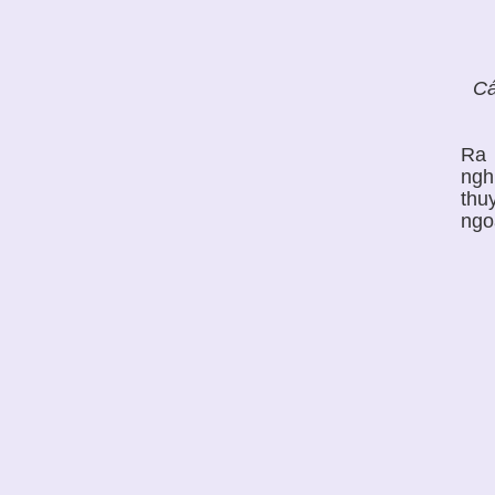
Cá
Ra 
ngh
thu
ngo