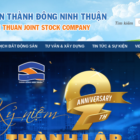
Tìm kiếm
DỊCH BẤT ĐỘNG SẢN
TƯ VẤN & XÂY DỰNG
TIN TỨC & SỰ KIỆN
VI