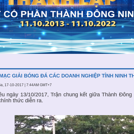
MẠC GIẢI BÓNG ĐÁ CÁC DOANH NGHIỆP TỈNH NINH T
a, 17-10-2017 | 7:44AM GMT+7
ều ngày 13/10/2017, Trận chung kết giữa Thành Đông
chính thức diễn ra.