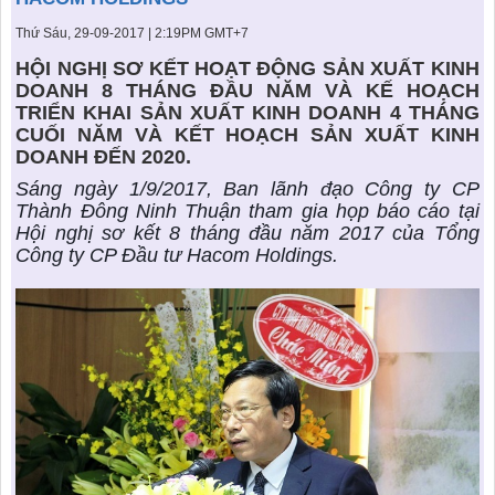
KHU ĐÔ THỊ BIỂN
THÀNH ĐÔNG VỚI XÃ HÔI
BẮC
LIÊN HỆ
TIN TỨC CÔNG TY
Thứ Sáu, 29-09-2017 | 2:19PM GMT+7
THƯ VIỆN PHÁP LUẬT
HỘI NGHỊ SƠ KẾT HOẠT ĐỘNG SẢN XUẤT KINH
TIN TỨC TỔNG HỢP
LIÊN HỆ & GIẢI ĐÁP
DOANH 8 THÁNG ĐẦU NĂM VÀ KẾ HOẠCH
TRIỂN KHAI SẢN XUẤT KINH DOANH 4 THÁNG
KIẾN TRÚC & PHONG THUỶ
CUỐI NĂM VÀ KẾT HOẠCH SẢN XUẤT KINH
DOANH ĐẾN 2020.
Sáng ngày 1/9/2017, Ban lãnh đạo Công ty CP
Thành Đông Ninh Thuận tham gia họp báo cáo tại
Hội nghị sơ kết 8 tháng đầu năm 2017 của Tổng
Công ty CP Đầu tư Hacom Holdings.