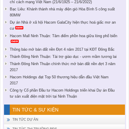
chí cách mạng Việt Nam (21/6/1925 – 21/6/2022)
Bạc Liêu: Khánh thành nhà máy điện gió Hòa Bình 5 công suất
80MW
Dự án Nhà ở xã hội Hacom GalaCity hiện thực hoá giấc mơ an
cư
Hacom Mall Ninh Thuận: Tâm điểm phồn hoa giữa lòng phố biển
Thông báo mở bán đất nền Đợt 4 năm 2017 tại KĐT Đông Bắc
Thành Đông Ninh Thuận: Tài trợ giáo dục - ươm mầm tương lai
Thành Đông Ninh Thuận chính thức mở bán đất nền đợt 3 năm
2017
Hacom Holdings đạt Top 50 thương hiệu dẫn đầu Việt Nam
2017
Công ty Cổ phần Đầu tư Hacom Holdings triển khai Dự án Đầu
tư sản xuất điện mặt trời tại Ninh Thuận
TIN TỨC & SỰ KIỆN
TIN TỨC DỰ ÁN
TIN TỨC THỊ TRƯỜNG BĐS