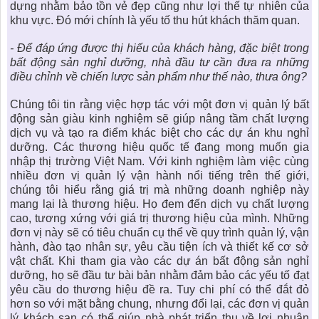
dựng nhằm bảo tồn vẻ đẹp cũng như lợi thế tự nhiên của
khu vực. Đó mới chính là yếu tố thu hút khách thăm quan.
- Để đáp ứng được thị hiếu của khách hàng, đặc biệt trong
bất động sản nghỉ dưỡng
, nhà đầu tư cần đưa ra những
điều chỉnh về chiến lược sản phẩm như thế nào, thưa ông?
Chúng tôi tin rằng việc hợp tác với một đơn vị quản lý bất
động sản giàu kinh nghiệm sẽ giúp nâng tầm chất lượng
dịch vụ và tạo ra điểm khác biệt cho các dự án khu nghỉ
dưỡng. Các thương hiệu quốc tế đang mong muốn gia
nhập thị trường Việt Nam. Với kinh nghiệm làm việc cùng
nhiều đơn vị quản lý vận hành nổi tiếng trên thế giới,
chúng tôi hiểu rằng giá trị mà những doanh nghiệp này
mang lại là thương hiệu. Họ đem đến dịch vụ chất lượng
cao, tương xứng với giá trị thương hiệu của mình. Những
đơn vị này sẽ có tiêu chuẩn cụ thể về quy trình quản lý, vận
hành, đào tạo nhân sự, yêu cầu tiện ích và thiết kế cơ sở
vật chất. Khi tham gia vào các dự án bất động sản nghỉ
dưỡng, họ sẽ đầu tư bài bản nhằm đảm bảo các yếu tố đạt
yêu cầu do thương hiệu đề ra. Tuy chi phí có thể đắt đỏ
hơn so với mặt bằng chung, nhưng đổi lại, các đơn vị quản
lý khách sạn có thể giúp nhà phát triển thu về lợi nhuận