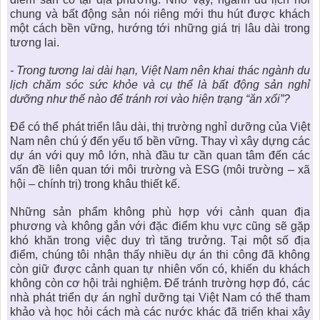
chung và bất động sản nói riêng mới thu hút được khách
một cách bền vững, hướng tới những giá trị lâu dài trong
tương lai.
- Trong tương lai dài hạn, Việt Nam nên khai thác ngành du
lịch chăm sóc sức khỏe và cụ thể là
bất động sản nghỉ
dưỡng
như thế nào để tránh rơi vào hiện trạng “ăn xổi”?
Để có thể phát triển lâu dài, thị trường nghỉ dưỡng của Việt
Nam nên chú ý đến yếu tố bền vững. Thay vì xây dựng các
dự án với quy mô lớn, nhà đầu tư cần quan tâm đến các
vấn đề liên quan tới môi trường và ESG (môi trường – xã
hội – chính trị) trong khâu thiết kế.
Những sản phẩm không phù hợp với cảnh quan địa
phương và không gắn với đặc điểm khu vực cũng sẽ gặp
khó khăn trong việc duy trì tăng trưởng. Tại một số địa
điểm, chúng tôi nhận thấy nhiều dự án thi công đã không
còn giữ được cảnh quan tự nhiên vốn có, khiến du khách
không còn cơ hội trải nghiệm. Để tránh trường hợp đó, các
nhà phát triển dự án nghỉ dưỡng tại Việt Nam có thể tham
khảo và học hỏi cách mà các nước khác đã triển khai xây