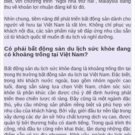
biệt, với chương trình “Ngôi nhà thứ hai”, Malaysia đang
thu về khoản lợi nhuận đáng kể từ đó.
Nhìn chung, tiềm năng để
phát triển bất động sản
dành cho
người về hưu tại Việt Nam là rất lớn. Không chỉ phục vụ
khách nội địa, các sản phẩm này sẽ đáp ứng nhu cầu sẵn
có từ khách quốc tế muốn đi du lịch và nghỉ dưỡng.
Có phải
bất động sản du lịch sức khỏe
đang
có khoảng trống tại Việt Nam?
Bất động sản du lịch sức khỏe đang là khoảng trống tồn tại
trong
thị trường bất động sản du lịch tại Việt Nam
. Đặc biệt,
trong khi khách nước ngoài, bao gồm nhóm người cao
tuổi, đang sẵn sàng lựa chọn Việt Nam, chăm sóc sức
khỏe là phân khúc cần được chú ý để định hướng phát
triển theo chiến lược rõ ràng. Đây cũng là một ngành đặc
thù, yêu cầu những sản phẩm riêng biệt và phù hợp với
nhu cầu của khách hàng. Bởi vậy, giới đầu tư nên tập trung
xây dựng các dự án sở hữu chất lượng dịch vụ cao, được
quản lý bởi thương hiệu có danh tiếng. Trong quá trình thi
công, nhà đầu tư cũng nên khai thác, tận dụng những đặc
điểm sẵn có tại địa phương. Nhờ vậy, ngành du lịch nói