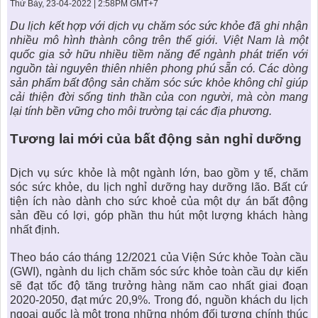
KHU ĐÔ THỊ BIỂN
THÀNH ĐÔNG VỚI XÃ HÔI
Thứ Bảy, 23-04-2022 | 2:58PM GMT+7
BẮC
LIÊN HỆ
TIN TỨC CÔNG TY
THƯ VIỆN PHÁP LUẬT
Du lịch kết hợp với dịch vụ chăm sóc sức khỏe đã ghi nhận
nhiều mô hình thành công trên thế giới. Việt Nam là một
TIN TỨC TỔNG HỢP
LIÊN HỆ & GIẢI ĐÁP
quốc gia sở hữu nhiều tiềm năng để ngành phát triển với
nguồn tài nguyên thiên nhiên phong phú sẵn có. Các dòng
KIẾN TRÚC & PHONG THUỶ
sản phẩm
bất động sản chăm sóc sức khỏe
không chỉ giúp
cải thiện đời sống tinh thần của con người, mà còn mang
lại tính bền vững cho môi trường tại các địa phương.
Tương lai mới của bất động sản nghỉ dưỡng
Dịch vụ sức khỏe là một ngành lớn, bao gồm y tế, chăm
sóc sức khỏe, du lịch nghỉ dưỡng hay dưỡng lão. Bất cứ
tiện ích nào dành cho sức khoẻ của một dự án bất động
sản đều có lợi, góp phần thu hút một lượng khách hàng
nhất định.
Theo báo cáo tháng 12/2021 của Viện Sức khỏe Toàn cầu
(GWI), ngành du lịch chăm sóc sức khỏe toàn cầu dự kiến
sẽ đạt tốc độ tăng trưởng hàng năm cao nhất giai đoạn
2020-2050, đạt mức 20,9%. Trong đó, nguồn khách du lịch
ngoại quốc là một trong những nhóm đối tượng chính thúc