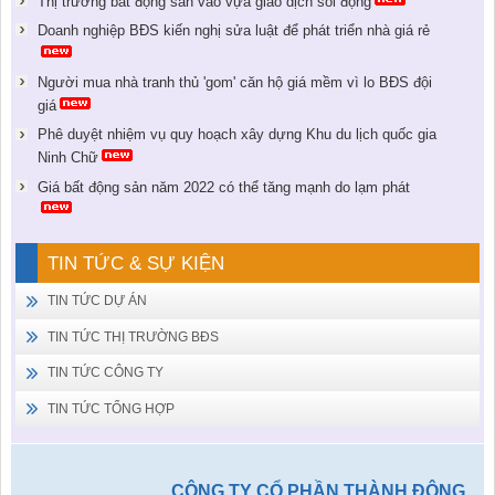
Thị trường bất động sản vào vựa giao dịch sôi động
Doanh nghiệp BĐS kiến nghị sửa luật để phát triển nhà giá rẻ
Người mua nhà tranh thủ 'gom' căn hộ giá mềm vì lo BĐS đội
giá
Phê duyệt nhiệm vụ quy hoạch xây dựng Khu du lịch quốc gia
Ninh Chữ
Giá bất động sản năm 2022 có thể tăng mạnh do lạm phát
TIN TỨC & SỰ KIỆN
TIN TỨC DỰ ÁN
TIN TỨC THỊ TRƯỜNG BĐS
TIN TỨC CÔNG TY
TIN TỨC TỔNG HỢP
CÔNG TY CỔ PHẦN THÀNH ĐÔNG