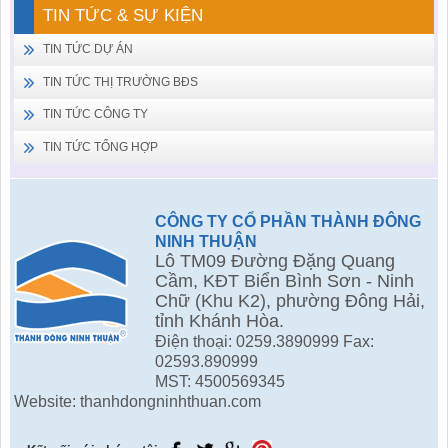
TIN TỨC & SỰ KIỆN
TIN TỨC DỰ ÁN
TIN TỨC THỊ TRƯỜNG BĐS
TIN TỨC CÔNG TY
TIN TỨC TỔNG HỢP
CÔNG TY CỔ PHẦN THÀNH ĐÔNG
NINH THUẬN
Lô TM09 Đường Đặng Quang
Cầm, KĐT Biển Bình Sơn - Ninh
Chữ (Khu K2), phường Đông Hải,
tỉnh Khánh Hòa.
Điện thoại: 0259.3890999 Fax:
02593.890999
MST: 4500569345
Website: thanhdongninhthuan.com