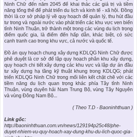
Ninh Chữ
đến năm 2045 để khai thác các giá trị và tiềm
năng tổng thể để phát triển du lịch và kinh tế - xã hội. Đồng
thời là cơ sở pháp lý về quy hoạch để quản lý, thu hút đầu
tư trong và ngoài nước vào phát triển các khu vực ven biển
tỉnh Ninh Thuận, trở thành một trong các vùng du lịch trọng
điểm quốc gia, là điểm đến hấp dẫn, khác biệt, có sức
cạnh tranh cao trong khu vực, cả nước và quốc tế.
Đồ án quy hoạch chung xây dựng KDLQG Ninh Chữ
được
phê duyệt là cơ sở để lập quy hoạch phân khu xây dựng,
quy hoạch chi tiết xây dựng các khu vực và lập dự án đầu
tư xây dựng hạ tầng kỹ thuật khung trong KDLQG; phát
triển KDLQG Ninh Chữ trong mối liên kết chặt chẽ với các
tiềm năng du lịch quan trọng khác phía Tây tỉnh Ninh
Thuận, vùng duyên hải Nam Trung Bộ, vùng Tây Nguyên
và vùng Đông Nam Bộ...
( Theo T.D - Baoninhthuan )
Link gốc:
http://baoninhthuan.com.vn/news/129194p25c48/phe-
duyet-nhiem-vu-quy-hoach-xay-dung-khu-du-lich-quoc-gia-