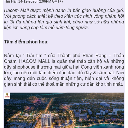
KHU ĐÔ THỊ BIỂN
THÀNH ĐÔNG VỚI XÃ HÔI
Thứ Hai, 14-12-2020 | 2:06PM GMT+7
BẮC
LIÊN HỆ
TIN TỨC CÔNG TY
THƯ VIỆN PHÁP LUẬT
Hacom Mall
được mệnh danh là bản giao hưởng của gió.
Với phong cách thiết kế theo kiến trúc hình võng nhằm hội
TIN TỨC TỔNG HỢP
LIÊN HỆ & GIẢI ĐÁP
tụ tối đa những làn gió sinh khí, cũng như sở hữu những
tiện ích đẳng cấp làm mê đắm lòng người.
KIẾN TRÚC & PHONG THUỶ
Tâm điểm phồn hoa:
Nằm tại “ Trái tim ” của Thành phố Phan Rang – Tháp
Chàm,
HACOM MALL
là quần thể tháp căn hộ và những
dãy shophouse thương mại giữa hai Công viên xanh rộng
lớn, tạo nên một tâm điểm độc đáo, đủ đầy & sầm uất. Nơi
đây mang đến cuộc sống thuận tiện, hiện đại và không
gian sinh thái có thể thoả mãn những cư dân khó tính nhất.