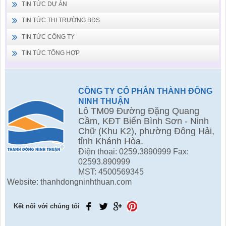
TIN TỨC DỰ ÁN
TIN TỨC THỊ TRƯỜNG BĐS
TIN TỨC CÔNG TY
TIN TỨC TỔNG HỢP
CÔNG TY CỔ PHẦN THÀNH ĐÔNG
NINH THUẬN
Lô TM09 Đường Đặng Quang
Cầm, KĐT Biển Bình Sơn - Ninh
Chữ (Khu K2), phường Đông Hải,
tỉnh Khánh Hòa.
Điện thoại: 0259.3890999 Fax:
02593.890999
MST: 4500569345
Website: thanhdongninhthuan.com
Kết nối với chúng tôi