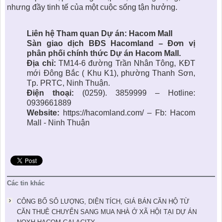
nhưng đầy tinh tế của một cuộc sống tận hưởng.
Liên hệ Tham quan Dự án: Hacom Mall
Sàn giao dịch BĐS Hacomland
– Đơn vị
phân phối chính thức
Dự án Hacom Mall
.
Địa chỉ:
TM14-6 đường Trần Nhân Tông, KĐT
mới Đông Bắc ( Khu K1), phường Thanh Sơn,
Tp. PRTC, Ninh Thuận.
Điện thoại:
(0259). 3859999 – Hotline:
0939661889
Website:
https://hacomland.com/
– Fb:
Hacom
Mall - Ninh Thuận
Các tin khác
CÔNG BỐ SÔ LƯỢNG, DIỆN TÍCH, GIÁ BÁN CĂN HỘ TỪ
CĂN THUÊ CHUYỂN SANG MUA NHÀ Ở XÃ HỘI TẠI DỰ ÁN