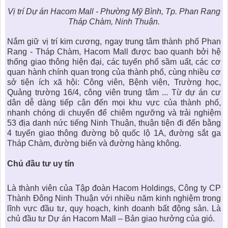
Vị trí Dự án Hacom Mall - Phường Mỹ Bình, Tp. Phan Rang
Tháp Chàm, Ninh Thuận.
Nắm giữ
vị trí kim cương
, ngay trung tâm thành phố Phan
Rang - Tháp Chàm,
Hacom Mall
được bao quanh bởi hệ
thống giao thông hiện đại, các tuyến phố sầm uất, các cơ
quan hành chính quan trọng của thành phố, cùng nhiều cơ
sở tiện ích xã hội: Công viên, Bệnh viện, Trường học,
Quảng trường 16/4, công viên trung tâm ... Từ dự án cư
dân dễ dàng tiếp cận đến mọi khu vực của thành phố,
nhanh chóng di chuyển để chiêm ngưỡng và trải nghiệm
53 địa danh nức tiếng Ninh Thuận, thuận tiện đi đến bằng
4 tuyến giao thông đường bộ quốc lộ 1A, đường sắt ga
Tháp Chàm, đường biển và đường hàng không.
Chủ đầu tư uy tín
Là thành viên của Tập đoàn Hacom Holdings, Công ty CP
Thành Đông Ninh Thuận với nhiều năm kinh nghiệm trong
lĩnh vực đầu tư, quy hoạch, kinh doanh bất động sản. Là
chủ đầu tư
Dự án Hacom Mall – Bản giao hưởng của gió
.