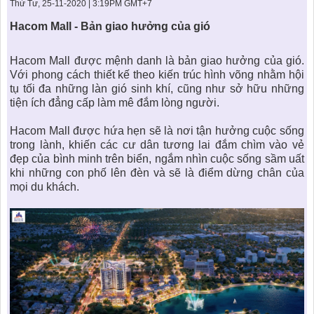
KHU ĐÔ THỊ BIỂN
THÀNH ĐÔNG VỚI XÃ HÔI
Thứ Tư, 25-11-2020 | 3:19PM GMT+7
BẮC
LIÊN HỆ
TIN TỨC CÔNG TY
THƯ VIỆN PHÁP LUẬT
Hacom Mall - Bản giao hưởng của gió
TIN TỨC TỔNG HỢP
LIÊN HỆ & GIẢI ĐÁP
Hacom Mall
được mệnh danh là bản giao hưởng của gió.
Với phong cách thiết kế theo kiến trúc hình võng nhằm hội
KIẾN TRÚC & PHONG THUỶ
tụ tối đa những làn gió sinh khí, cũng như sở hữu những
tiện ích đẳng cấp làm mê đắm lòng người.
Hacom Mall
được hứa hẹn sẽ là nơi tận hưởng cuộc sống
trong lành, khiến các cư dân tương lai đắm chìm vào vẻ
đẹp của bình minh trên biển, ngắm nhìn cuộc sống sầm uất
khi những con phố lên đèn và sẽ là điểm dừng chân của
mọi du khách.