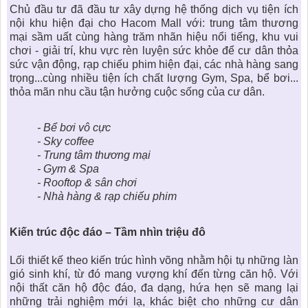
Chủ đầu tư đã đầu tư xây dựng hệ thống dịch vụ tiện ích
nội khu hiện đại cho
Hacom Mall
với: trung tâm thương
mại sầm uất cùng hàng trăm nhãn hiệu nổi tiếng, khu vui
chơi - giải trí, khu vực rèn luyện sức khỏe để cư dân thỏa
sức vận động, rạp chiếu phim hiện đại, các nhà hàng sang
trọng...cùng nhiều tiện ích chất lượng Gym, Spa, bể bơi...
thỏa mãn nhu cầu tận hưởng cuộc sống của cư dân.
- Bể bơi vô cực
- Sky coffee
- Trung tâm thương mại
- Gym & Spa
- Rooftop & sân chơi
- Nhà hàng & rạp chiếu phim
Kiến trúc độc đáo – Tầm nhìn triệu đô
Lối thiết kế theo kiến trúc hình võng nhằm hội tụ những làn
gió sinh khí, từ đó mang vượng khí đến từng căn hộ. Với
nội thất căn hộ độc đáo, đa dạng, hứa hẹn sẽ mang lại
những trải nghiệm mới lạ, khác biệt cho những cư dân