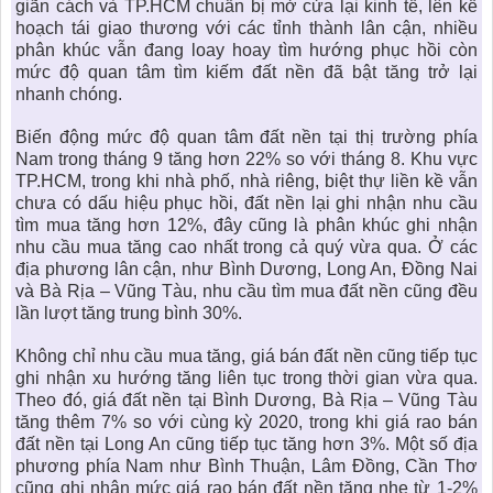
giãn cách và TP.HCM chuẩn bị mở cửa lại kinh tế, lên kế
hoạch tái giao thương với các tỉnh thành lân cận, nhiều
phân khúc vẫn đang loay hoay tìm hướng phục hồi còn
mức độ quan tâm tìm kiếm đất nền đã bật tăng trở lại
nhanh chóng.
Biến động mức độ quan tâm
đất nền
tại thị trường phía
Nam trong tháng 9 tăng hơn 22% so với tháng 8. Khu vực
TP.HCM, trong khi nhà phố, nhà riêng, biệt thự liền kề vẫn
chưa có dấu hiệu phục hồi, đất nền lại ghi nhận nhu cầu
tìm mua tăng hơn 12%, đây cũng là phân khúc ghi nhận
nhu cầu mua tăng cao nhất trong cả quý vừa qua. Ở các
địa phương lân cận, như Bình Dương, Long An, Đồng Nai
và Bà Rịa – Vũng Tàu, nhu cầu tìm mua
đất nền
cũng đều
lần lượt tăng trung bình 30%.
Không chỉ nhu cầu mua tăng,
giá bán đất nền
cũng tiếp tục
ghi nhận xu hướng tăng liên tục trong thời gian vừa qua.
Theo đó, giá đất nền tại Bình Dương, Bà Rịa – Vũng Tàu
tăng thêm 7% so với cùng kỳ 2020, trong khi giá rao bán
đất nền tại Long An cũng tiếp tục tăng hơn 3%. Một số địa
phương phía Nam như Bình Thuận, Lâm Đồng, Cần Thơ
cũng ghi nhận mức giá rao
bán đất nền
tăng nhẹ từ 1-2%