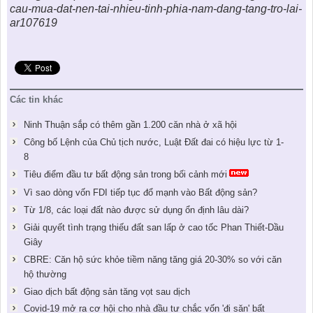
cau-mua-dat-nen-tai-nhieu-tinh-phia-nam-dang-tang-tro-lai-
ar107619
Các tin khác
Ninh Thuận sắp có thêm gần 1.200 căn nhà ở xã hội
Công bố Lệnh của Chủ tịch nước, Luật Đất đai có hiệu lực từ 1-
8
Tiêu điểm đầu tư bất động sản trong bối cảnh mới
Vì sao dòng vốn FDI tiếp tục đổ mạnh vào Bất động sản?
Từ 1/8, các loại đất nào được sử dụng ổn định lâu dài?
Giải quyết tình trạng thiếu đất san lấp ở cao tốc Phan Thiết-Dầu
Giây
CBRE: Căn hộ sức khỏe tiềm năng tăng giá 20-30% so với căn
hộ thường
Giao dịch bất động sản tăng vọt sau dịch
Covid-19 mở ra cơ hội cho nhà đầu tư chắc vốn 'đi săn' bất