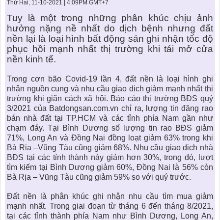
KHU ĐÔ THỊ BIỂN
THÀNH ĐÔNG VỚI XÃ HÔI
Thứ Hai, 11-10-2021 | 4:09PM GMT+7
BẮC
LIÊN HỆ
TIN TỨC CÔNG TY
THƯ VIỆN PHÁP LUẬT
Tuy là một trong những phân khúc chịu ảnh
hưởng nặng nề nhất do dịch bệnh nhưng đất
TIN TỨC TỔNG HỢP
LIÊN HỆ & GIẢI ĐÁP
nền lại là loại hình
bất động sản
ghi nhận tốc độ
phục hồi mạnh nhất thị trường khi tái mở cửa
KIẾN TRÚC & PHONG THUỶ
nền kinh tế.
Trong cơn bão Covid-19 lần 4,
đất nền
là loại hình ghi
nhận nguồn cung và nhu cầu giao dịch giảm mạnh nhất thị
trường khi giãn cách xã hội. Báo cáo thị trường BĐS quý
3/2021 của Batdongsan.com.vn chỉ ra, lượng tin đăng
rao
bán nhà đất
tại TP.HCM và các tỉnh phía Nam gần như
chạm đáy. Tại Bình Dương số lượng tin rao BĐS giảm
71%, Long An và Đồng Nai đồng loạt giảm 63% trong khi
Bà Rịa –Vũng Tàu cũng giảm 68%. Nhu cầu giao dịch nhà
BĐS tại các tỉnh thành này giảm hơn 30%, trong đó, lượt
tìm kiếm tại Bình Dương giảm 60%, Đồng Nai là 56% còn
Bà Rịa – Vũng Tàu cũng giảm 59% so với quý trước.
Đất nền
là phân khúc ghi nhận nhu cầu tìm mua giảm
mạnh nhất. Trong giai đoạn từ tháng 6 đến tháng 8/2021,
tại các tỉnh thành phía Nam như Bình Dương, Long An,