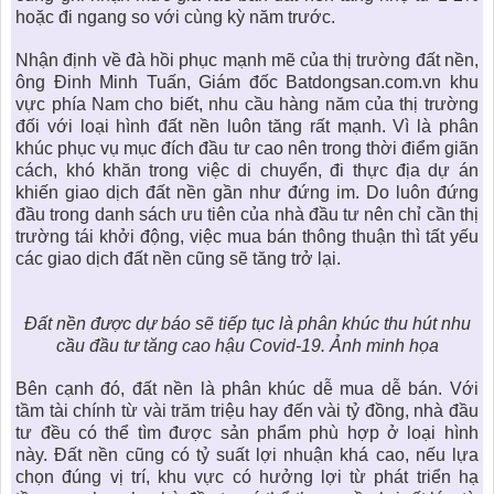
hoặc đi ngang so với cùng kỳ năm trước.
Nhận định về đà hồi phục mạnh mẽ của
thị trường đất nền
,
ông Đinh Minh Tuấn, Giám đốc Batdongsan.com.vn khu
vực phía Nam cho biết, nhu cầu hàng năm của thị trường
đối với loại hình đất nền luôn tăng rất mạnh. Vì là phân
khúc phục vụ mục đích đầu tư cao nên trong thời điểm giãn
cách, khó khăn trong việc di chuyển, đi thực địa dự án
khiến giao dịch đất nền gần như đứng im. Do luôn đứng
đầu trong danh sách ưu tiên của nhà đầu tư nên chỉ cần thị
trường tái khởi động, việc mua bán thông thuận thì tất yếu
các giao dịch đất nền cũng sẽ tăng trở lại.
Đất nền được dự báo sẽ tiếp tục là phân khúc thu hút nhu
cầu đầu tư tăng cao hậu Covid-19. Ảnh minh họa
Bên cạnh đó, đất nền là phân khúc dễ mua dễ bán. Với
tầm tài chính từ vài trăm triệu hay đến vài tỷ đồng, nhà đầu
tư đều có thể tìm được sản phẩm phù hợp ở loại hình
này.
Đất nền
cũng có tỷ suất lợi nhuận khá cao, nếu lựa
chọn đúng vị trí, khu vực có hưởng lợi từ phát triển hạ