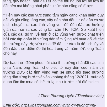
tầng, quy hoạch, nhà đầu tư có thể thu nguồn lợi rất lớn từ
đất nền mà không phải phân khúc nào cũng có được.
“Hiện nay các khu vực trung tâm ngày càng khan hiếm quỹ
đất và giá cũng tăng cao, vậy nên nhà đầu tư đã dần có sự
dịch chuyển ra các tỉnh vùng ven để đón đầu xu hướng
giãn dân cư ra các vùng lân cận TP. HCM. Sự xuất hiện
của các đại đô thị vệ tinh ở các vùng ven được phát triển
bới các tâp đoàn lớn cũng dẫn tâm lý người mua đổ về các
thị trường này. Họ vừa mua để đầu tư vừa là để tích lũy và
đón đầu thời điểm đô thị hóa trong vài năm tới”, ông Tuấn
cho hay.
Dự báo thời điểm phục hồi của
thị trường nhà đất
các tỉnh
phía Nam, ông Tuấn cho biết, từ nay đến cuối năm
thị
trường BĐS các tỉnh vùng ven
sẽ phục hồi theo hướng
tăng dần từng bước và vào khoảng tháng 12/2021, mức độ
quan tâm tìm mua có thể trở lại như trước thời điểm dịch.
( Theo Phương Uyên / Thanhnienviet )
Link gốc:
https://batdongsan.com.vn/tin-thi-truong/nhu-