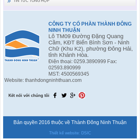
TIN TỨC TỔNG HỢP
CÔNG TY CỔ PHẦN THÀNH ĐÔNG
NINH THUẬN
Lô TM09 Đường Đặng Quang
Cầm, KĐT Biển Bình Sơn - Ninh
Chữ (Khu K2), phường Đông Hải,
tỉnh Khánh Hòa.
Điện thoại: 0259.3890999 Fax:
02593.890999
MST: 4500569345
Website: thanhdongninhthuan.com
Kết nối với chúng tôi
Bản quyền 2016 thuộc về Thành Đông Ninh Thuận
Thiết kế website: DSIC