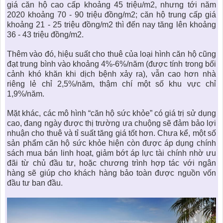
giá căn hộ cao cấp khoảng 45 triệu/m2, nhưng tới năm
2020 khoảng 70 - 90 triệu đồng/m2; căn hộ trung cấp giá
khoảng 21 - 25 triệu đồng/m2 thì đến nay tăng lên khoảng
36 - 43 triệu đồng/m2.
Thêm vào đó, hiệu suất cho thuê của loại hình căn hộ cũng
đạt trung bình vào khoảng 4%-6%/năm (được tính trong bối
cảnh khó khăn khi dịch bệnh xảy ra), vẫn cao hơn nhà
riêng lẻ chỉ 2,5%/năm, thậm chí một số khu vực chỉ
1,9%/năm.
Mặt khác, các mô hình “
căn hộ sức khỏe
” có giá trị sử dụng
cao, đang ngày được thị trường ưa chuộng sẽ đảm bảo lợi
nhuận cho thuê và tỉ suất tăng giá tốt hơn. Chưa kể, một số
sản phẩm
căn hộ sức khỏe
hiện còn được áp dụng chính
sách mua bán linh hoạt, giảm bớt áp lực tài chính nhờ ưu
đãi từ chủ đầu tư, hoặc chương trình hợp tác với ngân
hàng sẽ giúp cho khách hàng bảo toàn được nguồn vốn
đầu tư ban đầu.