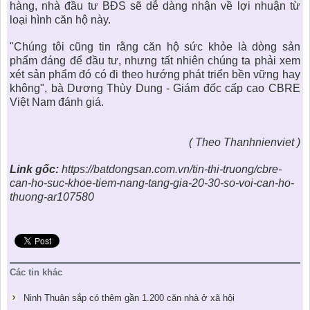
hàng, nhà đầu tư BĐS sẽ dễ dàng nhận về lợi nhuận từ
loại hình căn hộ này.
"Chúng tôi cũng tin rằng
căn hộ sức khỏe
là dòng sản
phẩm đáng để đầu tư, nhưng tất nhiên chúng ta phải xem
xét sản phẩm đó có đi theo hướng phát triển bền vững hay
không", bà Dương Thùy Dung - Giám đốc cấp cao CBRE
Việt Nam đánh giá.
( Theo Thanhnienviet )
Link gốc:
https://batdongsan.com.vn/tin-thi-truong/cbre-
can-ho-suc-khoe-tiem-nang-tang-gia-20-30-so-voi-can-ho-
thuong-ar107580
Các tin khác
Ninh Thuận sắp có thêm gần 1.200 căn nhà ở xã hội