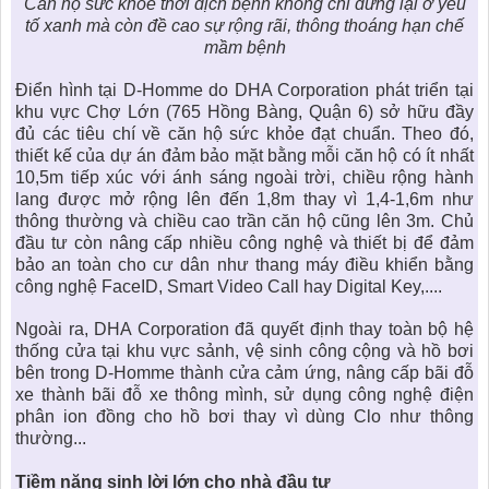
Căn hộ sức khỏe
thời dịch bệnh không chỉ dừng lại ở yếu
tố xanh mà còn đề cao sự rộng rãi, thông thoáng hạn chế
mầm bệnh
Điển hình tại D-Homme do DHA Corporation phát triển tại
khu vực Chợ Lớn (765 Hồng Bàng, Quận 6) sở hữu đầy
đủ các tiêu chí về căn hộ sức khỏe đạt chuẩn. Theo đó,
thiết kế của dự án đảm bảo mặt bằng mỗi căn hộ có ít nhất
10,5m tiếp xúc với ánh sáng ngoài trời, chiều rộng hành
lang được mở rộng lên đến 1,8m thay vì 1,4-1,6m như
thông thường và chiều cao trần căn hộ cũng lên 3m. Chủ
đầu tư còn nâng cấp nhiều công nghệ và thiết bị để đảm
bảo an toàn cho cư dân như thang máy điều khiển bằng
công nghệ FaceID, Smart Video Call hay Digital Key,....
Ngoài ra, DHA Corporation đã quyết định thay toàn bộ hệ
thống cửa tại khu vực sảnh, vệ sinh công cộng và hồ bơi
bên trong D-Homme thành cửa cảm ứng, nâng cấp bãi đỗ
xe thành bãi đỗ xe thông mình, sử dụng công nghệ điện
phân ion đồng cho hồ bơi thay vì dùng Clo như thông
thường...
Tiềm năng sinh lời lớn cho nhà đầu tư