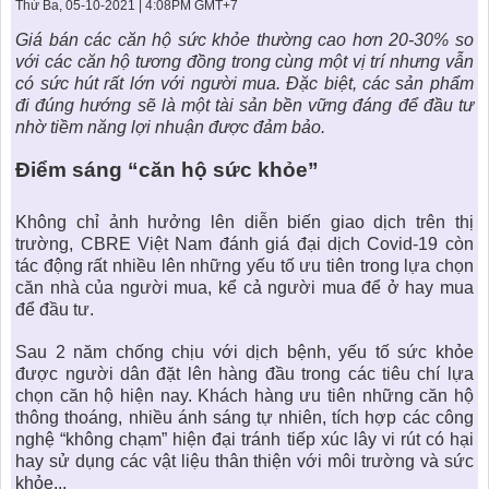
KHU ĐÔ THỊ BIỂN
THÀNH ĐÔNG VỚI XÃ HÔI
Thứ Ba, 05-10-2021 | 4:08PM GMT+7
BẮC
LIÊN HỆ
TIN TỨC CÔNG TY
THƯ VIỆN PHÁP LUẬT
Giá bán các
căn hộ sức khỏe
thường cao hơn 20-30% so
với các căn hộ tương đồng trong cùng một vị trí nhưng vẫn
TIN TỨC TỔNG HỢP
LIÊN HỆ & GIẢI ĐÁP
có sức hút rất lớn với người mua. Đặc biệt, các sản phẩm
đi đúng hướng sẽ là một tài sản bền vững đáng để đầu tư
KIẾN TRÚC & PHONG THUỶ
nhờ tiềm năng lợi nhuận được đảm bảo.
Điểm sáng “
căn hộ sức khỏe
”
Không chỉ ảnh hưởng lên diễn biến giao dịch trên thị
trường, CBRE Việt Nam đánh giá đại dịch Covid-19 còn
tác động rất nhiều lên những yếu tố ưu tiên trong lựa chọn
căn nhà của người mua, kể cả người mua để ở hay mua
để đầu tư.
Sau 2 năm chống chịu với dịch bệnh, yếu tố sức khỏe
được người dân đặt lên hàng đầu trong các tiêu chí lựa
chọn căn hộ hiện nay. Khách hàng ưu tiên những căn hộ
thông thoáng, nhiều ánh sáng tự nhiên, tích hợp các công
nghệ “không chạm” hiện đại tránh tiếp xúc lây vi rút có hại
hay sử dụng các vật liệu thân thiện với môi trường và sức
khỏe...