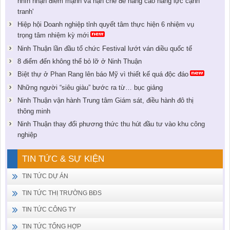
nhìn nhận điểm mạnh và hạn chế để nâng cao năng lực cạnh
tranh'
Hiệp hội Doanh nghiệp tỉnh quyết tâm thực hiện 6 nhiệm vụ
trọng tâm nhiệm kỳ mới
Ninh Thuận lần đầu tổ chức Festival lướt ván diều quốc tế
8 điểm đến không thể bỏ lỡ ở Ninh Thuận
Biệt thự ở Phan Rang lên báo Mỹ vì thiết kế quá độc đáo
Những người “siêu giàu” bước ra từ… bục giảng
Ninh Thuận vận hành Trung tâm Giám sát, điều hành đô thị
thông minh
Ninh Thuận thay đổi phương thức thu hút đầu tư vào khu công
nghiệp
TIN TỨC & SỰ KIỆN
TIN TỨC DỰ ÁN
TIN TỨC THỊ TRƯỜNG BĐS
TIN TỨC CÔNG TY
TIN TỨC TỔNG HỢP