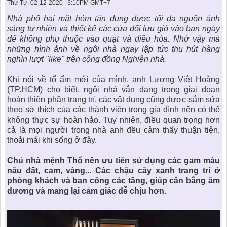
KHU ĐÔ THỊ BIỂN
THÀNH ĐÔNG VỚI XÃ HÔI
Thứ Tư, 02-12-2020 | 3:10PM GMT+7
BẮC
LIÊN HỆ
TIN TỨC CÔNG TY
THƯ VIỆN PHÁP LUẬT
Nhà phố hai mặt hẻm
tận dụng được tối đa nguồn ánh
sáng tự nhiên và thiết kế các cửa đối lưu gió vào ban ngày
TIN TỨC TỔNG HỢP
LIÊN HỆ & GIẢI ĐÁP
để không phụ thuộc vào quạt và điều hòa. Nhờ vậy mà
những hình ảnh về ngôi nhà ngay lập tức thu hút hàng
KIẾN TRÚC & PHONG THUỶ
nghìn lượt "like" trên cộng đồng Nghiện nhà.
Khi nói về tổ ấm mới của mình, anh Lương Việt Hoàng
(TP.HCM) cho biết, ngôi nhà vẫn đang trong giai đoạn
hoàn thiện phần trang trí, các vật dụng cũng được sắm sửa
theo sở thích của các thành viên trong gia đình nên có thể
không thực sự hoàn hảo. Tuy nhiên, điều quan trọng hơn
cả là mọi người trong nhà anh đều cảm thấy thuận tiện,
thoải mái khi sống ở đây.
Chủ nhà mệnh Thổ
nên ưu tiên sử dụng các gam màu
nâu đất, cam, vàng... Các chậu cây xanh trang trí ở
phòng khách và ban công các tầng, giúp cân bằng âm
dương và mang lại cảm giác dễ chịu hơn.