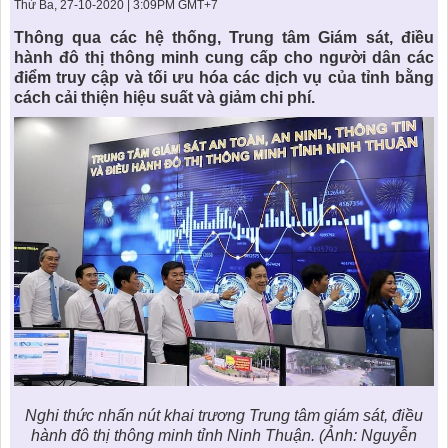
KHU ĐÔ THỊ BIỂN
THÀNH ĐÔNG VỚI XÃ HÔI
Thứ Ba, 27-10-2020 | 3:09PM GMT+7
BẮC
LIÊN HỆ
TIN TỨC CÔNG TY
THƯ VIỆN PHÁP LUẬT
Thông qua các hệ thống, Trung tâm Giám sát, điều
hành
đô thị thông minh
cung cấp cho người dân các
TIN TỨC TỔNG HỢP
LIÊN HỆ & GIẢI ĐÁP
điểm truy cập và tối ưu hóa các
dịch vụ
của tỉnh bằng
cách cải thiện hiệu suất và giảm chi phí.
KIẾN TRÚC & PHONG THUỶ
Nghi thức nhấn nút khai trương Trung tâm giám sát, điều
hành đô thị thông minh tỉnh
Ninh Thuận
. (Ảnh: Nguyễn