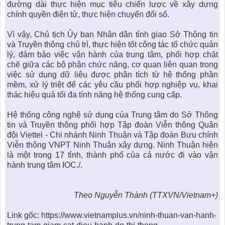
đường dài thực hiện mục tiêu chiến lược về xây dựng
chính quyền điện tử, thực hiện chuyển đổi số.
Vì vậy, Chủ tịch Ủy ban Nhân dân tỉnh giao Sở Thông tin
và Truyền thông chủ trì, thực hiện tốt công tác tổ chức quản
lý, đảm bảo việc vận hành của trung tâm, phối hợp chặt
chẽ giữa các bộ phận chức năng, cơ quan liên quan trong
việc sử dụng dữ liệu được phân tích từ hệ thống phần
mềm, xử lý triệt để các yêu cầu phối hợp nghiệp vụ, khai
thác hiệu quả tối đa tính năng hệ thống cung cấp.
Hệ thống công nghệ sử dụng của Trung tâm do Sở Thông
tin và Truyền thông phối hợp Tập đoàn Viễn thông Quân
đội Viettel - Chi nhánh
Ninh Thuận
và Tập đoàn Bưu chính
Viễn thông VNPT Ninh Thuận xây dựng. Ninh Thuận hiện
là một trong 17 tỉnh, thành phố của cả nước đi vào vận
hành trung tâm IOC./.
Theo Nguyễn Thành (TTXVN/Vietnam+)
Link gốc: https://www.vietnamplus.vn/ninh-thuan-van-hanh-