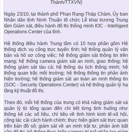
Thành/TTXVN)
Ngày 23/10, tại thành phố
Phan Rang-Tháp Chàm
, Ủy ban
Nhân dân tỉnh Ninh Thuận tổ chức Lễ khai trương Trung
tâm Giám sát, điều hành
đô thị thông minh IOC
- Intelligent
Operations Center của tỉnh.
Hệ thống điều hành Trung tâm có 10 hợp phần gồm Hệ
thống dịch vụ công trực tuyến tỉnh; hệ thống quản lý văn
bản và hồ sơ công việc; hệ thống giám sát thông tin trên
mạng; hệ thống camera giám sát an ninh, giao thông; hệ
thống giám sát tàu cá; hệ thống du lịch thông minh; hệ
thống quan trắc môi trường; hệ thống thông tin phản ánh
hiện trường; hệ thống giám sát an toàn an ninh thông tin
(SOC - Security Operations Center) và hệ thống quản lý hạ
tầng kỹ thuật
đô thị
.
Theo đó, mỗi hệ thống của trung có khả năng giám sát và
quản lý từ tổng quan đến chi tiết từng tình huống như
thống kê các số liệu, chỉ tiêu về tình hình kinh tế-xã hội,
công tác cải cách hành chính; thực hiện giám sát trực quan
trên bản đồ số; giám sát về an ninh trật tự, phản ánh bất
cập đô thị, hệ thống thực hiện camera trí tuệ nhân tạo giám