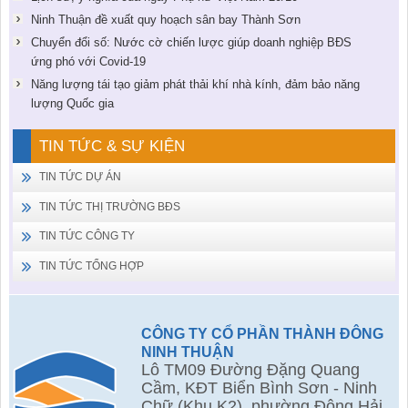
Ninh Thuận đề xuất quy hoạch sân bay Thành Sơn
Chuyển đổi số: Nước cờ chiến lược giúp doanh nghiệp BĐS
ứng phó với Covid-19
Năng lượng tái tạo giảm phát thải khí nhà kính, đảm bảo năng
lượng Quốc gia
TIN TỨC & SỰ KIỆN
TIN TỨC DỰ ÁN
TIN TỨC THỊ TRƯỜNG BĐS
TIN TỨC CÔNG TY
TIN TỨC TỔNG HỢP
CÔNG TY CỔ PHẦN THÀNH ĐÔNG
NINH THUẬN
Lô TM09 Đường Đặng Quang
Cầm, KĐT Biển Bình Sơn - Ninh
Chữ (Khu K2), phường Đông Hải,