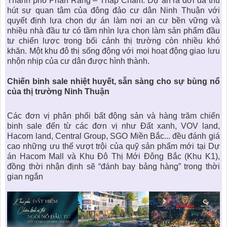
Thành phố Phan Rang – Tháp Chàm. Dự án ra đời đã thu
hút sự quan tâm của đông đảo cư dân Ninh Thuận với
quyết định lựa chọn dự án làm nơi an cư bền vững và
nhiều nhà đầu tư có tầm nhìn lựa chọn làm sản phẩm đầu
tư chiến lược trong bối cảnh thị trường còn nhiều khó
khăn. Một khu đô thị sống động với mọi hoạt động giao lưu
nhộn nhịp của cư dân được hình thành.
Chiến binh sale nhiệt huyết, sẵn sàng cho sự bùng nổ
của thị trường Ninh Thuận
Các đơn vị phân phối bất động sản và hàng trăm chiến
binh sale đến từ các đơn vị như Đất xanh, VOV land,
Hacom land, Central Group, SGO Miền Bắc... đều đánh giá
cao những ưu thế vượt trội của quỹ sản phẩm mới tại Dự
án Hacom Mall và Khu Đô Thị Mới Đông Bắc (Khu K1),
đồng thời nhận định sẽ “đánh bay bảng hàng” trong thời
gian ngắn