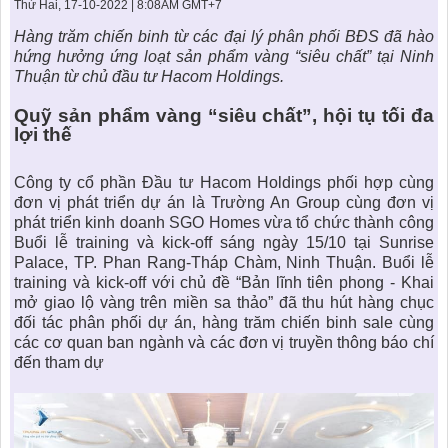
KHU ĐÔ THỊ BIỂN
THÀNH ĐÔNG VỚI XÃ HÔI
Thứ Hai, 17-10-2022 | 8:08AM GMT+7
BẮC
LIÊN HỆ
TIN TỨC CÔNG TY
THƯ VIỆN PHÁP LUẬT
Hàng trăm chiến binh từ các đại lý phân phối BĐS đã hào
hứng hưởng ứng loạt sản phẩm vàng “siêu chất” tại Ninh
TIN TỨC TỔNG HỢP
LIÊN HỆ & GIẢI ĐÁP
Thuận từ chủ đầu tư Hacom Holdings.
KIẾN TRÚC & PHONG THUỶ
Quỹ sản phẩm vàng “siêu chất”, hội tụ tối đa
lợi thế
Công ty cổ phần Đầu tư Hacom Holdings phối hợp cùng
đơn vị phát triển dự án là Trường An Group cùng đơn vị
phát triển kinh doanh SGO Homes vừa tổ chức thành công
Buổi lễ training và kick-off sáng ngày 15/10 tại Sunrise
Palace, TP. Phan Rang-Tháp Chàm, Ninh Thuận. Buổi lễ
training và kick-off với chủ đề “Bản lĩnh tiên phong - Khai
mở giao lộ vàng trên miền sa thảo” đã thu hút hàng chục
đối tác phân phối dự án, hàng trăm chiến binh sale cùng
các cơ quan ban ngành và các đơn vị truyền thông báo chí
đến tham dự