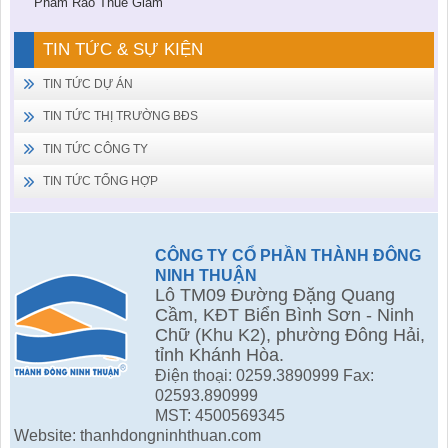
Phẩm Rao Thuê Giảm
TIN TỨC & SỰ KIỆN
TIN TỨC DỰ ÁN
TIN TỨC THỊ TRƯỜNG BĐS
TIN TỨC CÔNG TY
TIN TỨC TỔNG HỢP
CÔNG TY CỔ PHẦN THÀNH ĐÔNG
NINH THUẬN
Lô TM09 Đường Đặng Quang
Cầm, KĐT Biển Bình Sơn - Ninh
Chữ (Khu K2), phường Đông Hải,
tỉnh Khánh Hòa.
Điện thoại: 0259.3890999 Fax:
02593.890999
MST: 4500569345
Website: thanhdongninhthuan.com