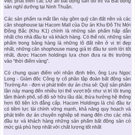
việc phát triển các Dự án bất động sản đô thị và Bất động
sản nghỉ dưỡng tại Ninh Thuận.
Các sản phẩm ra mắt lần này gồm quỹ căn đất nền và các
căn shophouse tại
Hacom Mall
của Dự án Khu Đô Thị Mới
Đông Bắc (Khu K1) chính là những sản phẩm hấp dẫn
nhất cho nhà đầu tư và khách hàng. Có thể nói, những sản
phẩm trong bảng hàng là những lô đất nền ở vị trí đẹp
nhất, những căn shophouse mang giá trị đầu tư sinh lời tốt
nhất, được Hacom holdings lựa chọn đưa ra thị trường
vào “thời điểm vàng”.
Có chung quan điểm với nhận định trên, ông Lưu Ngọc
Long - Giám đốc Công ty cổ phần tập đoàn bất động sản
Trường An - đơn vị phát triển dự án chia sẻ: Quỹ sản phẩm
lần này mang đến nhiều lợi thế vượt trội như vị trí lõi trung
tâm thành phố, sổ đỏ sở hữu lâu dài, thừa hưởng hệ thống
hơn 60 tiện ích đẳng cấp. Hacom Holdings là chủ đầu tư
có tiềm lực tài chính vững mạnh, khả năng quy hoạch và
phát triển dự án chuyên nghiệp sẽ mang đến cho các nhà
đầu tư và khách hàng những sản phẩm bất động sản có
mức giá phù hợp nhất với chất lượng tốt nhất