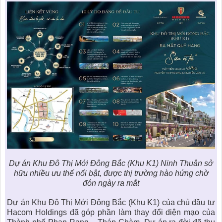
Dự án Khu Đô Thị Mới Đông Bắc (Khu K1) Ninh Thuân sở
hữu nhiều ưu thế nổi bật, được thị trường hào hứng chờ
đón ngày ra mắt
Dự án
Khu Đô Thị Mới Đông Bắc
(Khu K1) của chủ đầu tư
Hacom Holdings đã góp phần làm thay đổi diện mạo của