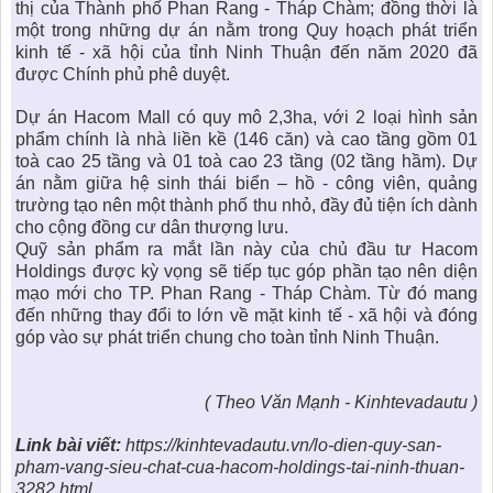
thị của Thành phố Phan Rang - Tháp Chàm; đồng thời là
một trong những dự án nằm trong Quy hoạch phát triển
kinh tế - xã hội của tỉnh Ninh Thuận đến năm 2020 đã
được Chính phủ phê duyệt.
Dự án Hacom Mall
có quy mô 2,3ha, với 2 loại hình sản
phẩm chính là nhà liền kề (146 căn) và cao tầng gồm 01
toà cao 25 tầng và 01 toà cao 23 tầng (02 tầng hầm). Dự
án nằm giữa hệ sinh thái biển – hồ - công viên, quảng
trường tạo nên một thành phố thu nhỏ, đầy đủ tiện ích dành
cho cộng đồng cư dân thượng lưu.
Quỹ sản phẩm ra mắt lần này của chủ đầu tư Hacom
Holdings được kỳ vọng sẽ tiếp tục góp phần tạo nên diện
mạo mới cho TP. Phan Rang - Tháp Chàm. Từ đó mang
đến những thay đổi to lớn về mặt kinh tế - xã hội và đóng
góp vào sự phát triển chung cho toàn tỉnh Ninh Thuận.
( Theo Văn Mạnh - Kinhtevadautu )
Link bài viết:
https://kinhtevadautu.vn/lo-dien-quy-san-
pham-vang-sieu-chat-cua-hacom-holdings-tai-ninh-thuan-
3282.html