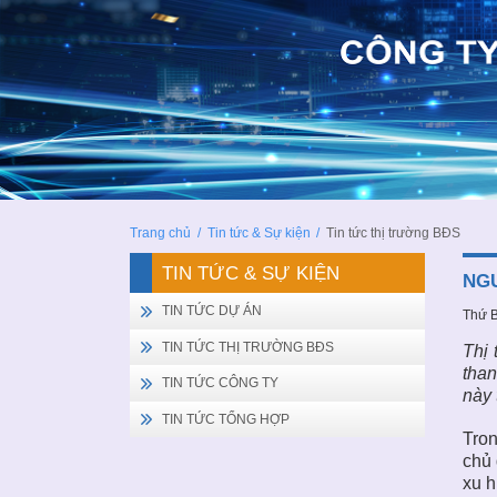
Trang chủ
/
Tin tức & Sự kiện
/
Tin tức thị trường BĐS
TIN TỨC & SỰ KIỆN
NGU
TIN TỨC DỰ ÁN
Thứ B
TIN TỨC THỊ TRƯỜNG BĐS
Thị 
than
TIN TỨC CÔNG TY
này 
TIN TỨC TỔNG HỢP
Tron
chủ 
xu h