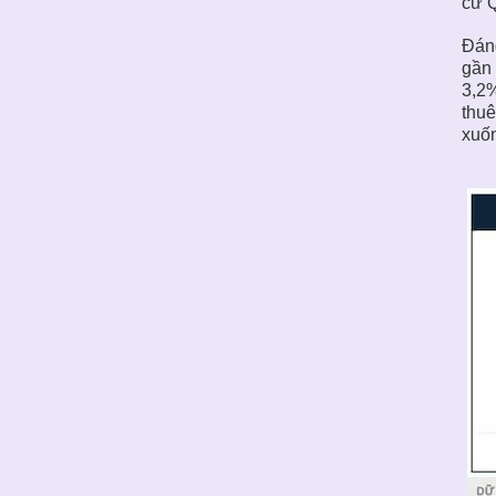
cư Q
Đáng
gần 
3,2%
thuê
xuốn