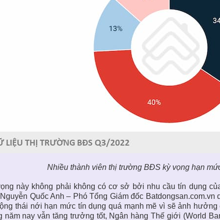
Nhiều thành viên thị trường BĐS kỳ vọng hạn mứ
ọng này không phải không có cơ sở bởi nhu cầu tín dụng của
 Nguyễn Quốc Anh – Phó Tổng Giám đốc Batdongsan.com.vn dự
ộng thái nới hạn mức tín dụng quá mạnh mẽ vì sẽ ảnh hưởng đ
g năm nay vẫn tăng trưởng tốt, Ngân hàng Thế giới (World Ba