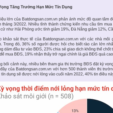
Vọng Tăng Trưởng Hạn Mức Tín Dụng
liệu lớn của Batdongsan.com.vn phản ánh mức độ quan tâm đ
 tháng 3/2022. Nhiều tỉnh thành chứng kiến nhu cầu tìm mua
 cử như Hải Phòng ước tính giảm 19%, Đà Nẵng giảm 12%, C
o khảo sát thực tế của Batdongsan.com.vn với các nhà môi 
. Trong đó, 36% số người được hỏi cho biết rào cản lớn nhất
g dám đầu tư vào BĐS, 23% chia sẻ giao dịch không thể chốt 
để mua BĐS, 19% nhận thấy trở ngại chính là giá BĐS quá cao 
g bối cảnh này, nhiều bên tham gia
thị trường BĐS
đặt kỳ vọng
đây của Batdongsan.com.vn với hơn 500 thành viên thị trườn
tín dụng sẽ được nới lỏng vào cuối năm 2022, 40% tin điều nà