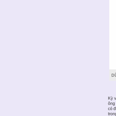
Kỳ v
ông
có đ
tron