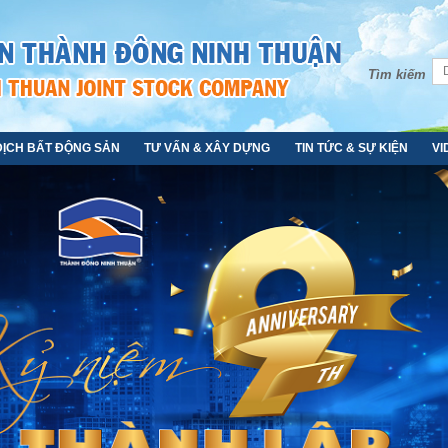
Tìm kiếm
DỊCH BẤT ĐỘNG SẢN
TƯ VẤN & XÂY DỰNG
TIN TỨC & SỰ KIỆN
VI