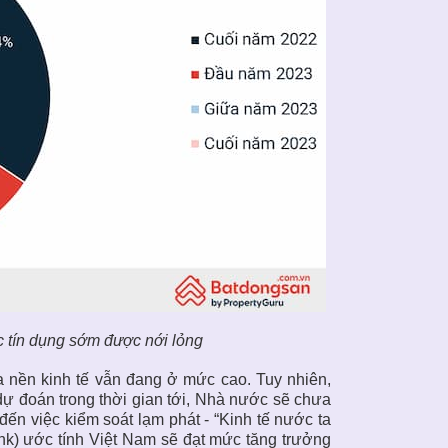
c tín dụng sớm được nới lỏng
 nền kinh tế vẫn đang ở mức cao. Tuy nhiên,
 đoán trong thời gian tới, Nhà nước sẽ chưa
ến việc kiểm soát lạm phát - “Kinh tế nước ta
nk) ước tính Việt Nam sẽ đạt mức tăng trưởng