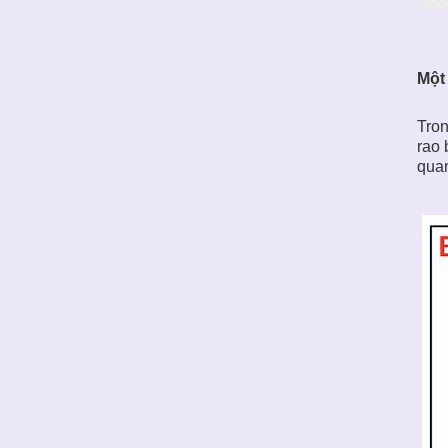
Một
Tron
rao 
quan