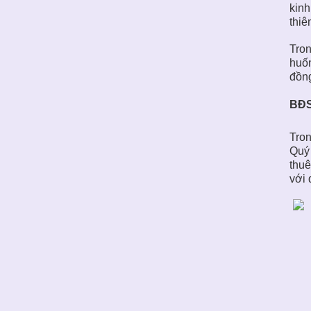
kinh
thiê
Tron
huốn
đồng
BĐS
Tron
Quý 
thuê
với 