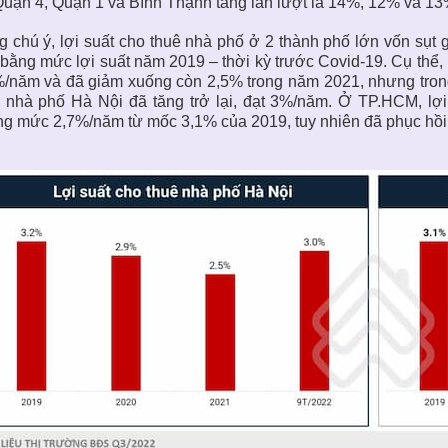
uận 4, Quận 1 và Bình Thạnh tăng lần lượt là 14%, 12% và 13
 chú ý, lợi suất cho thuê nhà phố ở 2 thành phố lớn vốn sụt g
bằng mức lợi suất năm 2019 – thời kỳ trước Covid-19. Cụ thể, 
/năm và đã giảm xuống còn 2,5% trong năm 2021, nhưng trong
 nhà phố Hà Nội đã tăng trở lại, đạt 3%/năm. Ở TP.HCM, lợ
g mức 2,7%/năm từ mốc 3,1% của 2019, tuy nhiên đã phục hồi