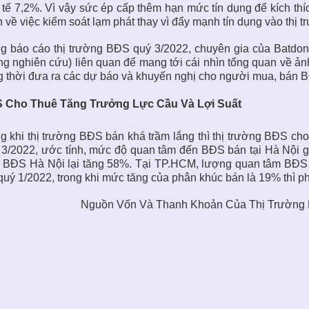
 tế 7,2%. Vì vậy sức ép cấp thêm hạn mức tín dụng để kích th
n về việc kiểm soát lạm phát thay vì đẩy mạnh tín dụng vào thị t
g báo cáo thị trường BĐS quý 3/2022, chuyên gia của Batdong
g nghiên cứu) liên quan để mang tới cái nhìn tổng quan về ảnh
 thời đưa ra các dự báo và khuyến nghị cho người mua, bán BĐS
 Cho Thuê Tăng Trưởng Lực Cầu Và Lợi Suất
g khi thị trường BĐS bán khá trầm lắng thì thị trường BĐS cho 
3/2022, ước tính, mức độ quan tâm đến BĐS bán tại Hà Nội g
 BĐS Hà Nội lại tăng 58%. Tại TP.HCM, lượng quan tâm BĐS b
quý 1/2022, trong khi mức tăng của phân khúc bán là 19% thì 