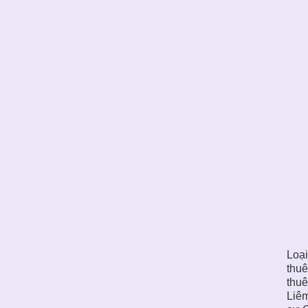
Loại
thuê
thu
Liêm