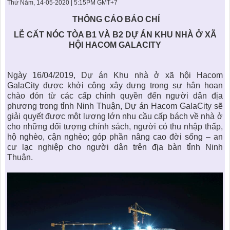
KHU ĐÔ THỊ BIỂN
THÀNH ĐÔNG VỚI XÃ HÔI
Thứ Năm, 14-05-2020 | 5:15PM GMT+7
BẮC
LIÊN HỆ
TIN TỨC CÔNG TY
THƯ VIỆN PHÁP LUẬT
THÔNG CÁO BÁO CHÍ
LỄ CẤT NÓC TÒA B1 VÀ B2 DỰ ÁN KHU NHÀ Ở XÃ
TIN TỨC TỔNG HỢP
LIÊN HỆ & GIẢI ĐÁP
HỘI HACOM GALACITY
KIẾN TRÚC & PHONG THUỶ
Ngày 16/04/2019, Dự án Khu nhà ở xã hội Hacom
GalaCity được khởi công xây dựng trong sự hân hoan
chào đón từ các cấp chính quyền đến người dân địa
phương trong tỉnh Ninh Thuận, Dự án Hacom GalaCity sẽ
giải quyết được một lượng lớn nhu cầu cấp bách về nhà ở
cho những đối tượng chính sách, người có thu nhập thấp,
hộ nghèo, cận nghèo; góp phần nâng cao đời sống – an
cư lạc nghiệp cho người dân trên địa bàn tỉnh Ninh
Thuận.