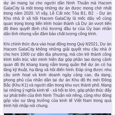
dự án mang lại cho người dân Ninh Thuận mà Hacom
GalaCity là một trong những dự án được mong chờ nhất
trong năm 2020. Vì vậy, Lễ Cất nóc Tòa B1, B2 - Dự án
Khu nhà ở xã hội Hacom GalaCity là mốc dấu vô cùng
quan trọng trong tiến trình hoàn thành cả Dự án vượt tiến
độ theo quyết định chủ trương đầu tư của Ủy ban nhân
dân tỉnh nhưng vẫn đảm bảo chất lượng công trình.
Khi chính thức đưa vào hoạt động trong Quý II/2021, Dự án
Hacom GalaCity không những giải quyết nhu cầu nhà ở
cho hơn 1000 cư dân địa phương, mà còn trở thành công
trình kiến trúc văn minh hiện đại góp phần tạo dựng cảnh
quan đô thị khang trang nằm trong quần thể dự án có hạ
tầng kỹ thuật, hạ tầng xã hội điển hình. Đáp ứng được nhu
cầu sinh hoạt và kinh doanh ngày càng cao, đa dạng,
phong phú của nhân dân tại dự án Khu đô thị mới Đông
Bắc (Khu K1) và người dân trong khu vực thành phố. Mang
lại những ý nghĩa kinh tế - xã hội to lớn, góp phần thúc đẩy
sự phát triển của tỉnh Ninh Thuận nói riêng, cũng như đóng
góp vào sự tăng trưởng của kinh tế Việt Nam trong quá
trình hội nhập nói chung.