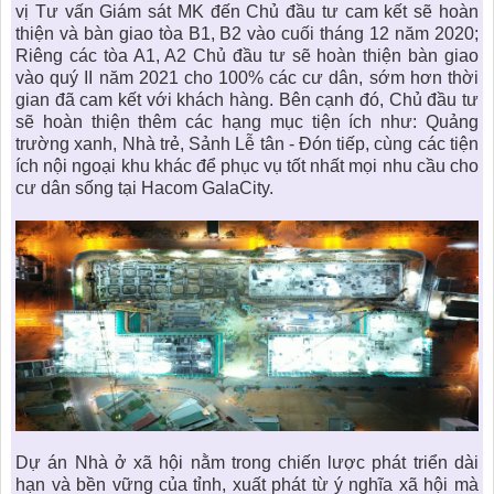
vị Tư vấn Giám sát MK đến Chủ đầu tư cam kết sẽ hoàn
thiện và bàn giao tòa B1, B2 vào cuối tháng 12 năm 2020;
Riêng các tòa A1, A2 Chủ đầu tư sẽ hoàn thiện bàn giao
vào quý II năm 2021 cho 100% các cư dân, sớm hơn thời
gian đã cam kết với khách hàng. Bên cạnh đó, Chủ đầu tư
sẽ hoàn thiện thêm các hạng mục tiện ích như: Quảng
trường xanh, Nhà trẻ, Sảnh Lễ tân - Đón tiếp, cùng các tiện
ích nội ngoại khu khác để phục vụ tốt nhất mọi nhu cầu cho
cư dân sống tại Hacom GalaCity.
Dự án Nhà ở xã hội nằm trong chiến lược phát triển dài
hạn và bền vững của tỉnh, xuất phát từ ý nghĩa xã hội mà