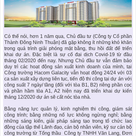
Có thể nói, hơn 1 năm qua, Chủ đầu tư (Công ty Cổ phần
Thành Đông Ninh Thuận) đã gặp không ít những khó khăn
trong quá trình giải phóng mặt bằng, thu hồi đất để triển
khai dự án. Đặc biệt là sự cố đại dịch Covid-19 từ đầu
tháng 02/2020 đến nay. Nhưng Chủ đầu tư vẫn đảm bảo
duy trì các hoạt động sản xuất kinh doanh của mình, tại
Công trường Hacom Galacity vẫn hoạt động 24/24 với 03
ca sản xuất xây dựng liên tục, tiến độ thi công tại dự án với
công suất 7 ngày/ tầng (đối với tòa B1, B2) riêng phần cọc
và phần hầm tòa A1, A2 hiện nay đã triển khai dự kiến
tháng 12/2020 dự án sẽ cất nóc tòa nhà.
Bằng năng lực quản lý, kinh nghiệm thi công, giám sát
công trình; bằng những nổ lực không ngừng nghỉ; bằng
những sáng kiến, giải pháp sáng tạo trong tổ chức lao
động của tập thể Lãnh đạo, cán bộ nhân viên, kỹ sư cán bộ
công trường từ Tổng thầu Công ty TNHH Văn Lang, Đơn