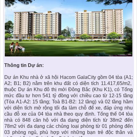
Thông tin Dự án:
Dự án Khu nhà ở xã hội Hacom GalaCity gồm 04 tòa (A1;
A2; B1; B2) nằm trên khu đất có diện tích 11.417,65/m2,
thuộc Dự án Khu đô thị mới Đông Bắc (Khu K1), có Tổng
mức đầu tư hơn 541 tỷ đồng với chiều cao từ 12-15 tầng
(Tòa A1-A2: 15 tầng; Toà B1-B2: 12 tầng) và 02 tầng hầm
với diện tích mở rộng tối đa làm chỗ để xe, đáp ứng nhu
cầu đỗ xe của 04 tòa nhà theo quy định. Tổng thể 04 tòa
nhà có 848 căn hộ với đa dạng diện tích từ 38m2 đến
78m2 với đa dạng các chủng loại phòng từ 01 phòng đến
03 phòng ngủ, phù hợp với những bạn trẻ độc thân và