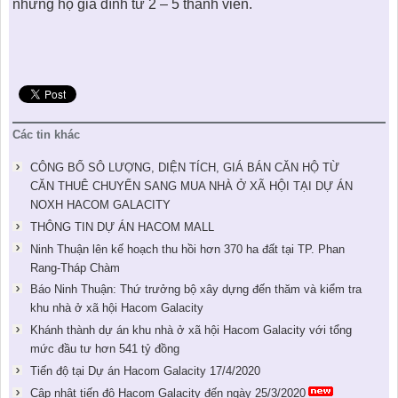
những hộ gia đình từ 2 – 5 thành viên.
Các tin khác
CÔNG BỐ SÔ LƯỢNG, DIỆN TÍCH, GIÁ BÁN CĂN HỘ TỪ
CĂN THUÊ CHUYỂN SANG MUA NHÀ Ở XÃ HỘI TẠI DỰ ÁN
NOXH HACOM GALACITY
THÔNG TIN DỰ ÁN HACOM MALL
Ninh Thuận lên kế hoạch thu hồi hơn 370 ha đất tại TP. Phan
Rang-Tháp Chàm
Báo Ninh Thuận: Thứ trưởng bộ xây dựng đến thăm và kiểm tra
khu nhà ở xã hội Hacom Galacity
Khánh thành dự án khu nhà ở xã hội Hacom Galacity với tổng
mức đầu tư hơn 541 tỷ đồng
Tiến độ tại Dự án Hacom Galacity 17/4/2020
Cập nhật tiến độ Hacom Galacity đến ngày 25/3/2020