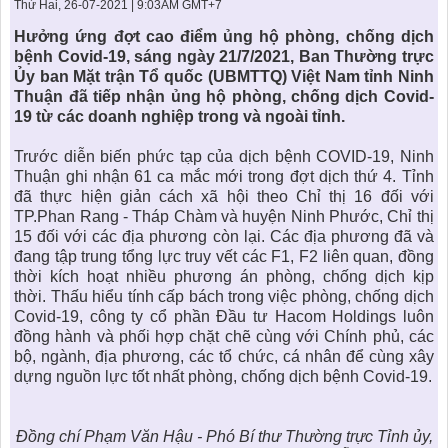
KHU ĐÔ THỊ BIỂN
THÀNH ĐÔNG VỚI XÃ HÔI
Thứ Hai, 26-07-2021 | 9:03AM GMT+7
BẮC
LIÊN HỆ
TIN TỨC CÔNG TY
THƯ VIỆN PHÁP LUẬT
Hưởng ứng đợt cao điểm ủng hộ phòng, chống dịch
bệnh Covid-19, sáng ngày 21/7/2021, Ban Thường trực
TIN TỨC TỔNG HỢP
LIÊN HỆ & GIẢI ĐÁP
Ủy ban Mặt trận Tổ quốc (UBMTTQ) Việt Nam tỉnh Ninh
Thuận đã tiếp nhận ủng hộ phòng, chống dịch Covid-
KIẾN TRÚC & PHONG THUỶ
19 từ các doanh nghiệp trong và ngoài tỉnh.
Trước diễn biến phức tạp của dịch bệnh COVID-19, Ninh
Thuận ghi nhận 61 ca mắc mới trong đợt dịch thứ 4. Tỉnh
đã thực hiện giản cách xã hội theo Chỉ thị 16 đối với
TP.Phan Rang - Tháp Chàm và huyện Ninh Phước, Chỉ thị
15 đối với các địa phương còn lại. Các địa phương đã và
đang tập trung tổng lực truy vết các F1, F2 liên quan, đồng
thời kích hoạt nhiều phương án phòng, chống dịch kịp
thời. Thấu hiểu tính cấp bách trong việc phòng, chống dịch
Covid-19,
công ty cổ phần Đầu tư Hacom Holdings
luôn
đồng hành và phối hợp chặt chẽ cùng với Chính phủ, các
bộ, ngành, địa phương, các tổ chức, cá nhân để cùng xây
dựng nguồn lực tốt nhất phòng, chống dịch bệnh Covid-19.
Đồng chí Phạm Văn Hậu - Phó Bí thư Thường trực Tỉnh ủy,