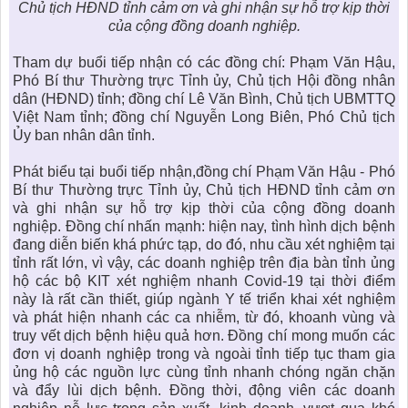
Chủ tịch HĐND tỉnh cảm ơn và ghi nhận sự hỗ trợ kịp thời
của cộng đồng doanh nghiệp.
Tham dự buổi tiếp nhận có các đồng chí: Phạm Văn Hậu,
Phó Bí thư Thường trực Tỉnh ủy, Chủ tịch Hội đồng nhân
dân (HĐND) tỉnh; đồng chí Lê Văn Bình, Chủ tịch UBMTTQ
Việt Nam tỉnh; đồng chí Nguyễn Long Biên, Phó Chủ tịch
Ủy ban nhân dân tỉnh.
Phát biểu tại buổi tiếp nhận,đồng chí Phạm Văn Hậu - Phó
Bí thư Thường trực Tỉnh ủy, Chủ tịch HĐND tỉnh cảm ơn
và ghi nhận sự hỗ trợ kịp thời của cộng đồng doanh
nghiệp. Đồng chí nhấn mạnh: hiện nay, tình hình dịch bệnh
đang diễn biến khá phức tạp, do đó, nhu cầu xét nghiệm tại
tỉnh rất lớn, vì vậy, các doanh nghiệp trên địa bàn tỉnh ủng
hộ các bộ KIT xét nghiệm nhanh Covid-19 tại thời điểm
này là rất cần thiết, giúp ngành Y tế triển khai xét nghiệm
và phát hiện nhanh các ca nhiễm, từ đó, khoanh vùng và
truy vết dịch bệnh hiệu quả hơn. Đồng chí mong muốn các
đơn vị doanh nghiệp trong và ngoài tỉnh tiếp tục tham gia
ủng hộ các nguồn lực cùng tỉnh nhanh chóng ngăn chặn
và đẩy lùi dịch bệnh. Đồng thời, động viên các doanh