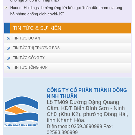
cho người có thu nhập thấp
Hacom Holdings: hưởng ứng lời kêu gọi “toàn dân tham gia ủng
hộ phòng chống dịch covid-19”
TIN TỨC & SỰ KIỆN
TIN TỨC DỰ ÁN
TIN TỨC THỊ TRƯỜNG BĐS
TIN TỨC CÔNG TY
TIN TỨC TỔNG HỢP
CÔNG TY CỔ PHẦN THÀNH ĐÔNG
NINH THUẬN
Lô TM09 Đường Đặng Quang
Cầm, KĐT Biển Bình Sơn - Ninh
Chữ (Khu K2), phường Đông Hải,
tỉnh Khánh Hòa.
Điện thoại: 0259.3890999 Fax:
02593.890999