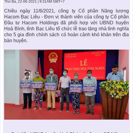
KHU ĐÔ THỊ BIỂN
THÀNH ĐÔNG VỚI XÃ HÔI
Thứ Ba, 22-06-2021 | 9:31AM GMT+7
BẮC
LIÊN HỆ
TIN TỨC CÔNG TY
THƯ VIỆN PHÁP LUẬT
Chiều ngày 11/6/2021, công ty Cổ phần Năng lượng
Hacom Bạc Liêu - Đơn vị thành viên của công ty Cổ phần
TIN TỨC TỔNG HỢP
LIÊN HỆ & GIẢI ĐÁP
Đầu tư Hacom Holdings đã phối hợp với UBND huyện
Hoà Bình, tỉnh Bạc Liêu tổ chức lễ trao tặng nhà tình nghĩa
KIẾN TRÚC & PHONG THUỶ
cho 5 gia đình chính sách có hoàn cảnh khó khăn trên địa
bàn huyện.