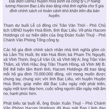
Đại diện UBND huyện Hoà Bình và công ty CP Năng
lượng Hacom Bạc Liêu trao tặng nhà tình nghĩa cho 5 gia
đình chính sách có hoàn cảnh khó khăn trên địa bàn
huyện.
Tham dự buổi Lễ có đồng chí Trần Văn Thới - Phó Chủ
tịch UBND huyện Hoà Bình, tỉnh Bạc Liêu. Về phía Hacom
Holdings có sự hiện diện của ông Đoàn Xuân Thuỷ - Phó
Chánh Văn Phòng Tổng công ty.
Các hộ gia đình chính sách nhận nhà tình nghĩa gồm có:
bà Lâm Thị Huôl, thị trấn Hoà Bình; bà Phạm Thị Nguyệt,
xã Vĩnh Thịnh; ông Lê Văn Út, xã Vĩnh Mỹ A; ông Trần Văn
Thắm, xã Vĩnh Hậu; ông Trần Thanh Hồng, xã Vĩnh Mỹ B.
Để thể hiện tấm thịnh tình, Hacom Holdings đã trao tặng
mỗi hộ gia đình 70.000.000 đồng, với mong muốn được
chung tay, chung sức với tỉnh Bạc Liêu, với huyện Huyện
Hoà Bình, giúp miền đất Bạc Liêu ngày một phát triển,
ngày một tươi đẹp hơn, cuộc sống người dân ngày một ấm
no, hạnh phúc hơn.
Phát biểu tại buổi lễ, ông Đoàn Xuân Thuỷ - Phó Chánh
Văn Phòng Hacom Holdings đã thay mặt Ban Lãnh đạo