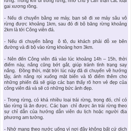
rừng. Trong khi đi trong rừng, nhớ chú ý cẩn thận các loại
gai xương rồng.
- Nếu di chuyển bằng xe máy, bạn sẽ đi xe máy sâu vô
rừng được khoảng 1km, sau đó đi bộ băng rừng khoảng
2km là tới Công viên đá.
- Nếu di chuyển bằng ô tô, du khách phải đỗ xe bên
đường và đi bộ vào rừng khoảng hơn 3km.
- Nên đến Công viên đá vào lúc khoảng 14h – 15h, thời
điểm này, nắng cũng bớt gắt, giúp tránh tình trạng say
nắng. Đồng thời, mặt trời lúc này đã di chuyển về hướng
tây, ánh nắng rọi xuống mặt biển và tô điểm thêm cho
những phiến đá sẽ giúp các bạn thấy rõ hơn vẻ đẹp của
công viên đá và sẽ có những bức ảnh đẹp.
- Trong rừng, có khá nhiều loại trái rừng, trong đó, chỉ có
táo rừng là ăn được. Các bạn chỉ được ăn trái rừng theo
sự chỉ dẫn của hướng dẫn viên du lịch hoặc người địa
phương am tường.
- Nhớ mang theo nước uống vì nơi đây không bất cứ dịch