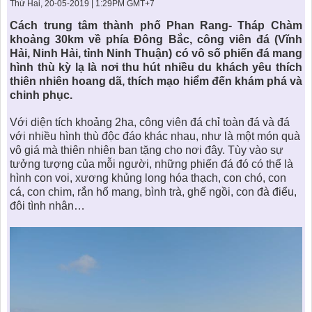
KHU ĐÔ THỊ BIỂN
THÀNH ĐÔNG VỚI XÃ HÔI
Thứ Hai, 20-05-2019 | 1:29PM GMT+7
BẮC
LIÊN HỆ
TIN TỨC CÔNG TY
THƯ VIỆN PHÁP LUẬT
Cách trung tâm thành phố Phan Rang- Tháp Chàm
khoảng 30km về phía Đông Bắc, công viên đá (Vĩnh
TIN TỨC TỔNG HỢP
LIÊN HỆ & GIẢI ĐÁP
Hải, Ninh Hải, tỉnh Ninh Thuận) có vô số phiến đá mang
hình thù kỳ lạ là nơi thu hút nhiều du khách yêu thích
KIẾN TRÚC & PHONG THUỶ
thiên nhiên hoang dã, thích mạo hiểm đến khám phá và
chinh phục.
Với diện tích khoảng 2ha, công viên đá chỉ toàn đá và đá
với nhiều hình thù độc đáo khác nhau, như là một món quà
vô giá mà thiên nhiên ban tặng cho nơi đây. Tùy vào sự
tưởng tượng của mỗi người, những phiến đá đó có thể là
hình con voi, xương khủng long hóa thạch, con chó, con
cá, con chim, rắn hổ mang, bình trà, ghế ngồi, con đà điểu,
đôi tình nhân…