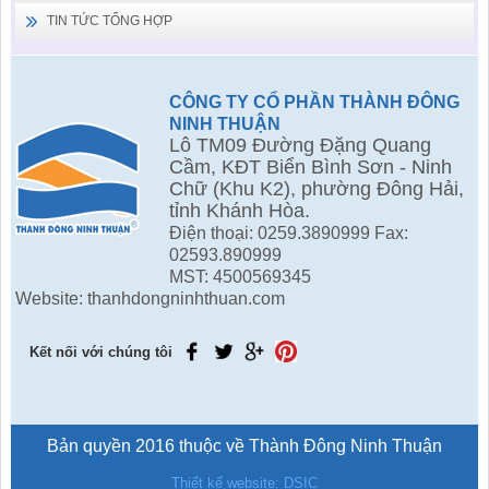
TIN TỨC TỔNG HỢP
CÔNG TY CỔ PHẦN THÀNH ĐÔNG
NINH THUẬN
Lô TM09 Đường Đặng Quang
Cầm, KĐT Biển Bình Sơn - Ninh
Chữ (Khu K2), phường Đông Hải,
tỉnh Khánh Hòa.
Điện thoại: 0259.3890999 Fax:
02593.890999
MST: 4500569345
Website: thanhdongninhthuan.com
Kết nối với chúng tôi
Bản quyền 2016 thuộc về Thành Đông Ninh Thuận
Thiết kế website: DSIC