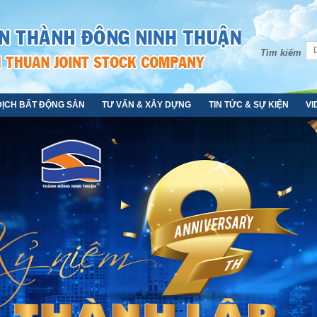
Tìm kiếm
DỊCH BẤT ĐỘNG SẢN
TƯ VẤN & XÂY DỰNG
TIN TỨC & SỰ KIỆN
VI