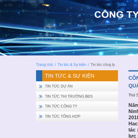
Trang chủ
/
Tin tức & Sự kiện
/
Tin tức công ty
TIN TỨC & SỰ KIỆN
CÔN
QUA
TIN TỨC DỰ ÁN
Thứ S
TIN TỨC THỊ TRƯỜNG BĐS
Năm
TIN TỨC CÔNG TY
Nin
TIN TỨC TỔNG HỢP
201
Hac
tác
lực