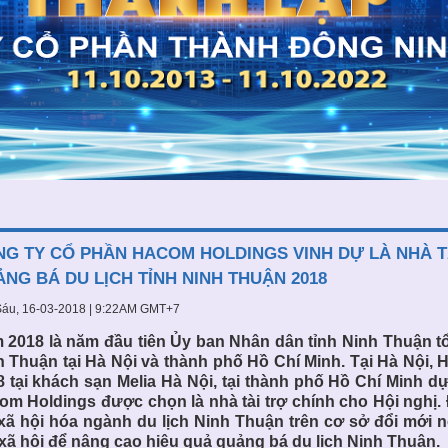
G TY CỔ PHẦN HACOM HOLDINGS VINH DỰ LÀ NHÀ TÀI
̉NG BÁ DU LỊCH TỈNH NINH THUẬN 2018
áu, 16-03-2018 | 9:22AM GMT+7
 2018 là năm đầu tiên Ủy ban Nhân dân tỉnh Ninh Thuận tổ
h Thuận tại Hà Nội và thành phố Hồ Chí Minh. Tại Hà Nội, 
8 tại khách sạn Melia Hà Nội, tại thành phố Hồ Chí Minh 
om Holdings được chọn là nhà tài trợ chính cho Hội nghị.
 xã hội hóa ngành du lịch Ninh Thuận trên cơ sở đổi mới
 xã hội để nâng cao hiệu quả quảng bá du lịch Ninh Thuận.