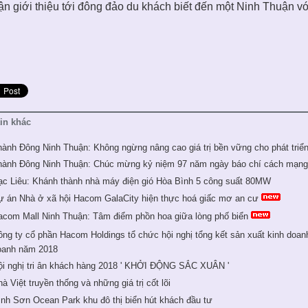
n giới thiệu tới đông đảo du khách biết đến một Ninh Thuận với
tin khác
hành Đông Ninh Thuận: Không ngừng nâng cao giá trị bền vững cho phát triển
hành Đông Ninh Thuận: Chúc mừng kỷ niệm 97 năm ngày báo chí cách mạng 
ạc Liêu: Khánh thành nhà máy điện gió Hòa Bình 5 công suất 80MW
ự án Nhà ở xã hội Hacom GalaCity hiện thực hoá giấc mơ an cư
acom Mall Ninh Thuận: Tâm điểm phồn hoa giữa lòng phố biển
ng ty cổ phần Hacom Holdings tổ chức hội nghị tổng kết sản xuất kinh doan
oanh năm 2018
ội nghị tri ân khách hàng 2018 ' KHỞI ĐỘNG SẮC XUÂN '
à Việt truyền thống và những giá trị cốt lõi
̀nh Sơn Ocean Park khu đô thị biển hút khách đầu tư