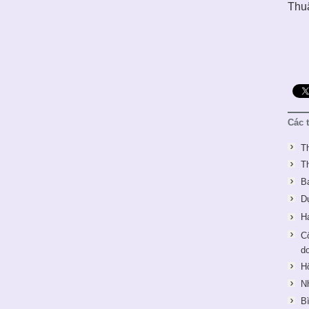
Thuậ
Các 
T
T
B
D
H
Cô
d
H
Nh
Bi