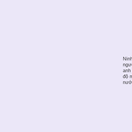
Ninh
ngườ
anh 
độ m
nướn