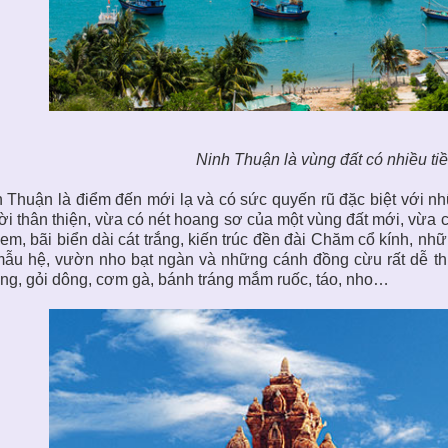
Ninh Thuận là vùng đất có nhiều ti
 Thuận là điểm đến mới lạ và có sức quyến rũ đặc biệt với n
i thân thiện, vừa có nét hoang sơ của một vùng đất mới, vừa 
em, bãi biển dài cát trắng, kiến trúc đền đài Chăm cổ kính, nh
ẫu hệ, vườn nho bạt ngàn và những cánh đồng cừu rất dễ th
g, gỏi dông, cơm gà, bánh tráng mắm ruốc, táo, nho…