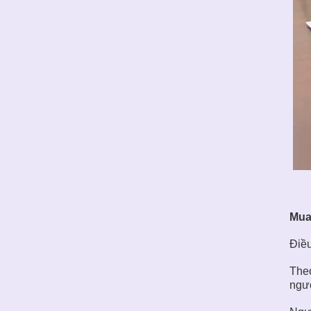
Mua
Điều
Theo
ngườ