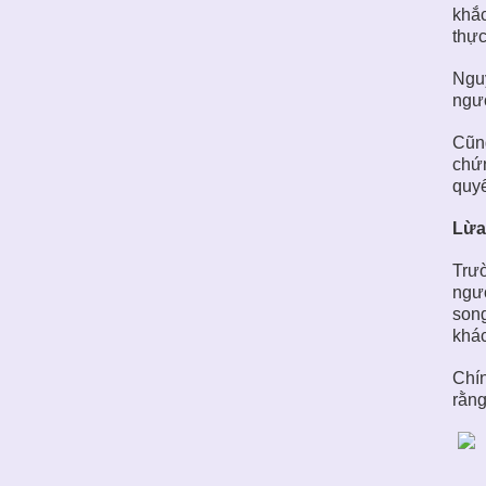
khắc
thực
Nguy
ngườ
Cũng
chứn
quyế
Lừa
Trư
ngườ
song
khác
Chín
rằng