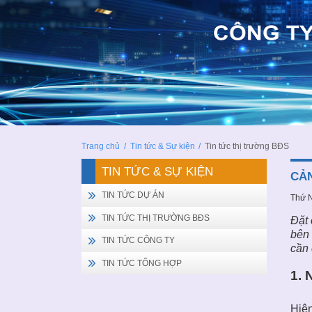
Trang chủ
/
Tin tức & Sự kiện
/
Tin tức thị trường BĐS
TIN TỨC & SỰ KIỆN
CẢN
TIN TỨC DỰ ÁN
Thứ 
TIN TỨC THỊ TRƯỜNG BĐS
Đặt 
bên 
TIN TỨC CÔNG TY
cần 
TIN TỨC TỔNG HỢP
1. 
Hiện