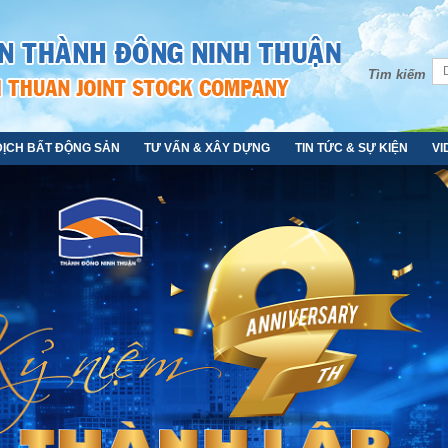
Tìm kiếm
DỊCH BẤT ĐỘNG SẢN
TƯ VẤN & XÂY DỰNG
TIN TỨC & SỰ KIỆN
VI