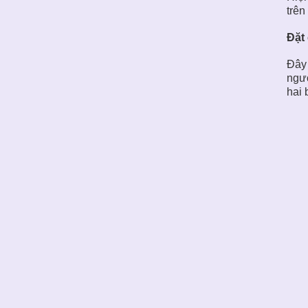
trên
Đặt
Đây 
ngườ
hai 