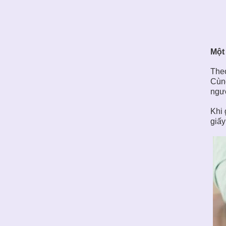
Một
Theo
Cùng
ngư
Khi 
giấy