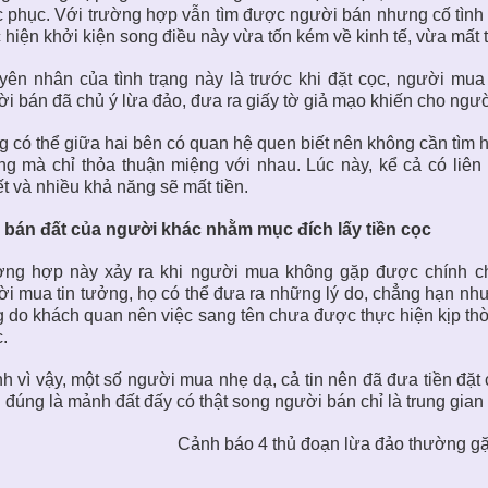
 phục. Với trường hợp vẫn tìm được người bán nhưng cố tình 
 hiện khởi kiện song điều này vừa tốn kém về kinh tế, vừa mất
ên nhân của tình trạng này là trước khi đặt cọc, người mua
i bán đã chủ ý lừa đảo, đưa ra giấy tờ giả mạo khiến cho ngườ
 có thể giữa hai bên có quan hệ quen biết nên không cần tìm h
g mà chỉ thỏa thuận miệng với nhau. Lúc này, kể cả có liên
t và nhiều khả năng sẽ mất tiền.
 bán đất của người khác nhằm mục đích lấy tiền cọc
ờng hợp này xảy ra khi người mua không gặp được chính ch
i mua tin tưởng, họ có thể đưa ra những lý do, chẳng hạn nh
 do khách quan nên việc sang tên chưa được thực hiện kịp thờ
.
h vì vậy, một số người mua nhẹ dạ, cả tin nên đã đưa tiền đặt c
 đúng là mảnh đất đấy có thật song người bán chỉ là trung gia