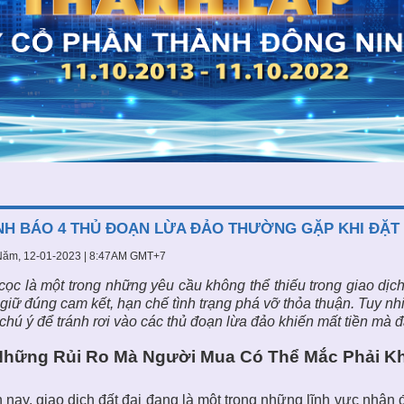
H BÁO 4 THỦ ĐOẠN LỪA ĐẢO THƯỜNG GẶP KHI ĐẶT
Năm, 12-01-2023 | 8:47AM GMT+7
cọc là một trong những yêu cầu không thể thiếu trong giao dịc
giữ đúng cam kết, hạn chế tình trạng phá vỡ thỏa thuận. Tuy nh
chú ý để tránh rơi vào các thủ đoạn lừa đảo khiến mất tiền mà 
Những Rủi Ro Mà Người Mua Có Thể Mắc Phải Kh
 nay, giao dịch đất đai đang là một trong những lĩnh vực nhận