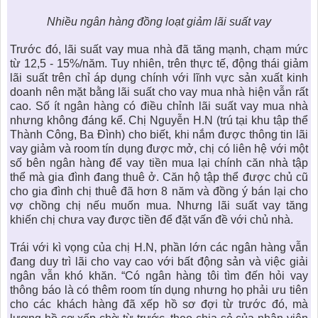
Nhiều ngân hàng đồng loạt giảm lãi suất vay
Trước đó,
lãi suất vay mua nhà
đã tăng mạnh, chạm mức
từ 12,5 - 15%/năm. Tuy nhiên, trên thực tế, động thái giảm
lãi suất trên chỉ áp dụng chính với lĩnh vực sản xuất kinh
doanh nên mặt bằng lãi suất cho vay mua nhà hiện vẫn rất
cao. Số ít ngân hàng có điều chỉnh lãi suất vay mua nhà
nhưng không đáng kể. Chị Nguyễn H.N (trú tại khu tập thể
Thành Công, Ba Đình) cho biết, khi nắm được thông tin lãi
vay giảm và room tín dụng được mở, chị có liên hệ với một
số bên ngân hàng để vay tiền mua lại chính căn nhà tập
thể mà gia đình đang thuê ở. Căn hộ tập thể được chủ cũ
cho gia đình chị thuê đã hơn 8 năm và đồng ý bán lại cho
vợ chồng chị nếu muốn mua. Nhưng lãi suất vay tăng
khiến chị chưa vay được tiền để đặt vấn đề với chủ nhà.
Trái với kì vọng của chị H.N, phần lớn các ngân hàng vẫn
đang duy trì lãi cho vay cao với
bất động sản
và việc giải
ngân vẫn khó khăn. “Có ngân hàng tôi tìm đến hỏi vay
thông báo là có thêm room tín dụng nhưng họ phải ưu tiên
cho các khách hàng đã xếp hồ sơ đợi từ trước đó, mà