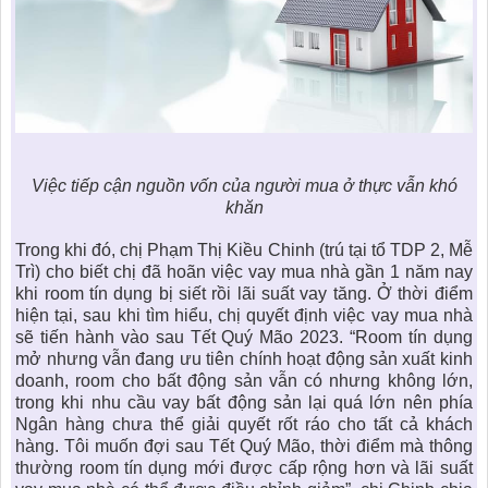
Việc tiếp cận nguồn vốn của người mua ở thực vẫn khó
khăn
Trong khi đó, chị Phạm Thị Kiều Chinh (trú tại tổ TDP 2, Mễ
Trì) cho biết chị đã hoãn việc vay mua nhà gần 1 năm nay
khi room tín dụng bị siết rồi lãi suất vay tăng. Ở thời điểm
hiện tại, sau khi tìm hiểu, chị quyết định việc vay mua nhà
sẽ tiến hành vào sau Tết Quý Mão 2023. “Room tín dụng
mở nhưng vẫn đang ưu tiên chính hoạt động sản xuất kinh
doanh, room cho bất động sản vẫn có nhưng không lớn,
trong khi nhu cầu vay
bất động sản
lại quá lớn nên phía
Ngân hàng chưa thể giải quyết rốt ráo cho tất cả khách
hàng. Tôi muốn đợi sau Tết Quý Mão, thời điểm mà thông
thường room tín dụng mới được cấp rộng hơn và lãi suất