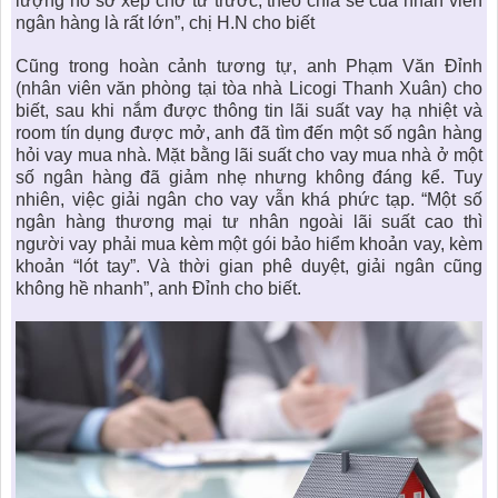
lượng hồ sơ xếp chờ từ trước, theo chia sẻ của nhân viên
ngân hàng là rất lớn”, chị H.N cho biết
Cũng trong hoàn cảnh tương tự, anh Phạm Văn Đỉnh
(nhân viên văn phòng tại tòa nhà Licogi Thanh Xuân) cho
biết, sau khi nắm được thông tin lãi suất vay hạ nhiệt và
room tín dụng được mở, anh đã tìm đến một số ngân hàng
hỏi vay mua nhà. Mặt bằng lãi suất cho vay mua nhà ở một
số ngân hàng đã giảm nhẹ nhưng không đáng kể. Tuy
nhiên, việc giải ngân cho vay vẫn khá phức tạp. “Một số
ngân hàng thương mại tư nhân ngoài lãi suất cao thì
người vay phải mua kèm một gói bảo hiểm khoản vay, kèm
khoản “lót tay”. Và thời gian phê duyệt, giải ngân cũng
không hề nhanh”, anh Đỉnh cho biết.