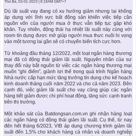
KHU ĐÔ THỊ BIỂN
THÀNH ĐÔNG VỚI XÃ HÔI
Thứ Ba, 03-01-2023 | 8:18AM GMT+7
BẮC
LIÊN HỆ
TIN TỨC CÔNG TY
THƯ VIỆN PHÁP LUẬT
Dù lãi suất vay đang có xu hướng giảm nhưng lại không
áp dụng với
lĩnh vực bất động sản
khiến việc tiếp cận
TIN TỨC TỔNG HỢP
LIÊN HỆ & GIẢI ĐÁP
nguồn vốn của người mua ở thực vẫn tiếp tục gặp khó
khăn. Tuy nhiên, động thái hạ nhiệt lãi suất này cùng với
KIẾN TRÚC & PHONG THUỶ
room tín dụng được mở giúp người mua thực nuôi hi vọng
vào một tương lai gần sẽ có chuyển biến tích cực hơn.
Từ khoảng đầu tháng 12/2022, một loạt ngân hàng thương
mại đã có động thái giảm lãi suất. Nguyên nhân của sự
thay đổi này bắt nguồn từ việc các ngân hàng thương mại
muốn “ghi điểm”, giành lợi thế trong quá trình Ngân hàng
Nhà nước cấp hạn mức tăng trưởng tín dụng cho kế hoạch
kinh doanh tháng cuối năm 2022 và cho cả năm 2023. Bên
cạnh đó, việc giảm lãi suất cho vay cũng giúp các ngân
hàng tiết giảm được chi phí hoạt động, tăng sức cạnh tranh
trên thị trường.
Một khảo sát của Batdongsan.com.vn ghi nhận hàng loạt
các ngân hàng có động thái giảm lãi suất. Cụ thể, từ nay
đến hết tháng 6/2023, VIB áp dụng chương trình giảm lãi
suất đến 1,5% cho khách hàng cá nhân và doanh nghiệp