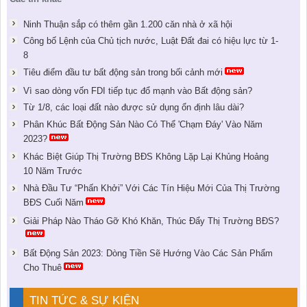
Ninh Thuận sắp có thêm gần 1.200 căn nhà ở xã hội
Công bố Lệnh của Chủ tịch nước, Luật Đất đai có hiệu lực từ 1-
8
Tiêu điểm đầu tư bất động sản trong bối cảnh mới
Vì sao dòng vốn FDI tiếp tục đổ mạnh vào Bất động sản?
Từ 1/8, các loại đất nào được sử dụng ổn định lâu dài?
Phân Khúc Bất Động Sản Nào Có Thể 'Chạm Đáy' Vào Năm
2023?
Khác Biệt Giúp Thị Trường BĐS Không Lặp Lại Khủng Hoảng
10 Năm Trước
Nhà Đầu Tư “Phấn Khởi” Với Các Tín Hiệu Mới Của Thị Trường
BĐS Cuối Năm
Giải Pháp Nào Tháo Gỡ Khó Khăn, Thúc Đẩy Thị Trường BĐS?
Bất Động Sản 2023: Dòng Tiền Sẽ Hướng Vào Các Sản Phẩm
Cho Thuê
TIN TỨC & SỰ KIỆN