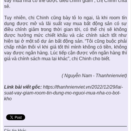
vay mua nhà có thể được điều chỉnh giảm”, chị Chinh chia
sẻ.
Tuy nhiên, chị Chinh cũng bày tỏ lo ngại, là khi room tín
dụng được mở và lãi suất vay mua
bất động sản
có sự
điều chỉnh giảm trong thời gian tới, có thể chị sẽ không
được hưởng mức chiết khấu và các chính sách tốt như
hiện tại ở một số dự án bất động sản. “Tôi cũng buộc phải
chấp nhận thôi vì khi giá tốt thì mình không có tiền, không
vay được ngân hàng. Lúc tiếp cận được vốn ngân hàng thì
giá và chính sách mua lại khác”, chị Chinh cho biết.
( Nguyễn Nam - Thanhnienviet)
Link bài viết gốc:
https://thanhnienviet.vn/2022/12/29/lai-
suat-vay-giam-room-tin-dung-mo-nguoi-mua-nha-co-bot-
kho
Các tin khác