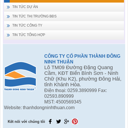
TIN TỨC DỰ ÁN
TIN TỨC THỊ TRƯỜNG BĐS
TIN TỨC CÔNG TY
TIN TỨC TỔNG HỢP
CÔNG TY CỔ PHẦN THÀNH ĐÔNG
NINH THUẬN
Lô TM09 Đường Đặng Quang
Cầm, KĐT Biển Bình Sơn - Ninh
Chữ (Khu K2), phường Đông Hải,
tỉnh Khánh Hòa.
Điện thoại: 0259.3890999 Fax:
02593.890999
MST: 4500569345
Website: thanhdongninhthuan.com
Kết nối với chúng tôi