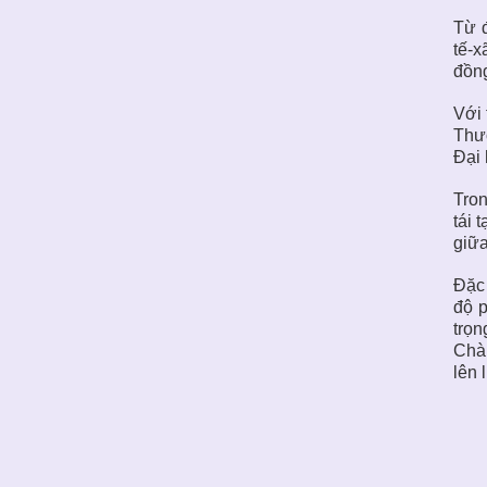
Từ đ
tế-x
đồng
Với 
Thườ
Đại 
Tron
tái 
giữa
Đặc 
độ p
trọn
Chàm
lên 