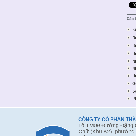
Các 
K
N
D
H
N
N
H
G
S
P
CÔNG TY CỔ PHẦN TH
Lô TM09 Đường Đặng Q
Chữ (Khu K2), phường 