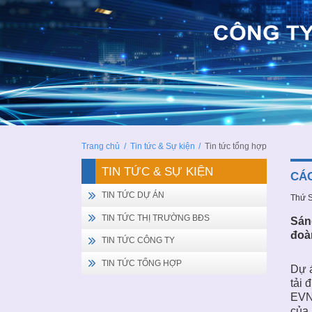
Trang chủ
/
Tin tức & Sự kiện
/
Tin tức tổng hợp
TIN TỨC & SỰ KIỆN
CÁC
TIN TỨC DỰ ÁN
Thứ S
TIN TỨC THỊ TRƯỜNG BĐS
Sán
đoàn
TIN TỨC CÔNG TY
TIN TỨC TỔNG HỢP
Dự á
tải 
EVNN
của