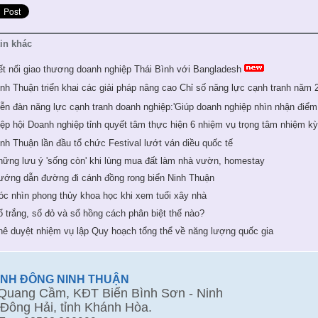
tin khác
ết nối giao thương doanh nghiệp Thái Bình với Bangladesh
inh Thuận triển khai các giải pháp nâng cao Chỉ số năng lực cạnh tranh năm 
iễn đàn năng lực cạnh tranh doanh nghiệp:'Giúp doanh nghiệp nhìn nhận điểm
iệp hội Doanh nghiệp tỉnh quyết tâm thực hiện 6 nhiệm vụ trọng tâm nhiệm k
inh Thuận lần đầu tổ chức Festival lướt ván diều quốc tế
hững lưu ý 'sống còn' khi lùng mua đất làm nhà vườn, homestay
ướng dẫn đường đi cánh đồng rong biển Ninh Thuận
óc nhìn phong thủy khoa học khi xem tuổi xây nhà
ổ trắng, sổ đỏ và sổ hồng cách phân biệt thế nào?
hê duyệt nhiệm vụ lập Quy hoạch tổng thể về năng lượng quốc gia
ÀNH ĐÔNG NINH THUẬN
uang Cầm, KĐT Biển Bình Sơn - Ninh
Đông Hải, tỉnh Khánh Hòa.