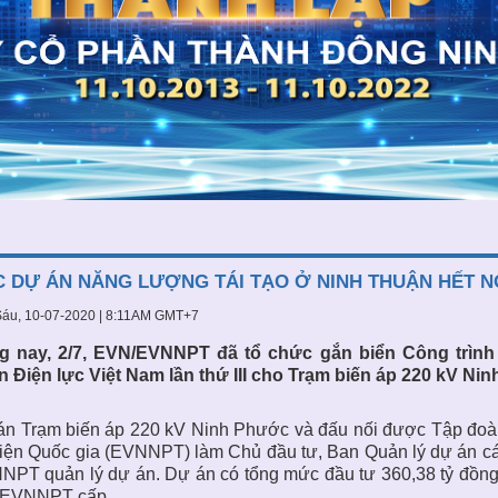
 DỰ ÁN NĂNG LƯỢNG TÁI TẠO Ở NINH THUẬN HẾT N
áu, 10-07-2020 | 8:11AM GMT+7
g nay, 2/7, EVN/EVNNPT đã tổ chức gắn biển Công trình
 Điện lực Việt Nam lần thứ III cho Trạm biến áp 220 kV Ni
n Trạm biến áp 220 kV Ninh Phước và đấu nối được Tập đoàn
điện Quốc gia (EVNNPT) làm Chủ đầu tư, Ban Quản lý dự án cá
PT quản lý dự án. Dự án có tổng mức đầu tư 360,38 tỷ đồng
 EVNNPT cấp.