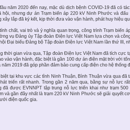
ầu năm 2020 đến nay, mặc dù dịch bệnh COVID-19 đã có tác 
ã hội, nhưng dự án Trạm biến áp 220 kV Ninh Phước và đấu 
 xây lắp đã ký kết, kịp thời đưa vào vận hành, phát huy hiệu qu
tính chất, vai trò và ý nghĩa quan trọng, công trình Trạm biế
ng vụ Đảng ủy Tập đoàn Điện lực Việt Nam lựa chọn và công
hội Đại biểu Đảng bộ Tập đoàn Điện lực Việt Nam lần thứ III, 
g thời gian vừa qua, Tập đoàn Điện lực Việt Nam đã tích cực 
tạo vào vận hành, đặc biệt là gần 100 dự án điện mặt trời với
 năm 2019 đã góp phần đảm bảo cung cấp điện cho hệ thống đ
biệt tại khu vực các tỉnh Ninh Thuận, Bình Thuận vừa qua đã tậ
hát triển rất nhanh. Trong gần 2 năm qua, bằng sự nỗ lực rất 
g đã được EVNNPT tập trung nỗ lực triển khai như trạm 500
 và gần đây nhất là trạm 220 kV Ninh Phước sẽ giải quyết cơ b
lưới điện quốc gia.