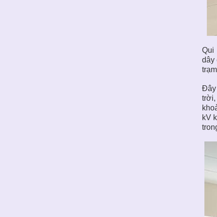
Qui
dây 
trạ
Đây 
trời
khoả
kV k
tron