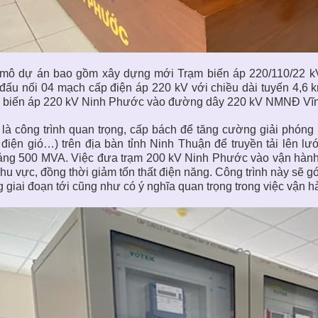
 mô dự án bao gồm xây dựng mới Trạm biến áp 220/110/22 k
đấu nối 04 mạch cấp điện áp 220 kV với chiều dài tuyến 4,6
m biến áp 220 kV Ninh Phước vào đường dây 220 kV NMNĐ Vĩn
là công trình quan trọng, cấp bách để tăng cường giải phóng
, điện gió…) trên địa bàn tỉnh Ninh Thuận để truyền tải lên l
ng 500 MVA. Việc đưa trạm 200 kV Ninh Phước vào vận hành c
hu vực, đồng thời giảm tổn thất điện năng. Công trình này s
g giai đoạn tới cũng như có ý nghĩa quan trọng trong việc vận h