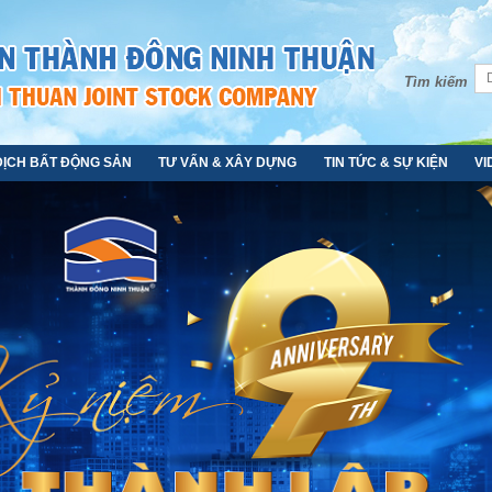
Tìm kiếm
DỊCH BẤT ĐỘNG SẢN
TƯ VẤN & XÂY DỰNG
TIN TỨC & SỰ KIỆN
VI