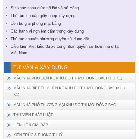
Sự khác nhau giữa sổ Đỏ và sổ Hồng
Thủ tục xin cấp giấy phép xây dựng
Đền bù giải phóng mặt bằng
Các hành vi nghiêm cấm trong xây dựng
Thủ tục chuyển nhượng quyền sử dụng đất
Điều kiện Việt kiều được công nhận quyền sở hữu nhà ở tại
Việt Nam
TƯ VẤN & XÂY DỰNG
MẪU NHÀ PHỐ LIỀN KỀ KHU ĐÔ THỊ MỚI ĐÔNG BẮC(KHU K1)
MẪU NHÀ BIỆT THỰ LIỀN KỀ KHU ĐÔ THỊ MỚI ĐÔNG BẮC (KHU
K1)
MẪU NHÀ PHỐ THƯƠNG MẠI KHU ĐÔ THỊ MỚI ĐÔNG BẮC
THƯ VIỆN PHÁP LUẬT
LIÊN HỆ & GIẢI ĐÁP
KIẾN TRÚC & PHONG THUỶ