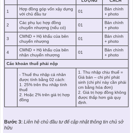
LƯỢNG
CÁCH
Hợp đồng góp vốn xậy dựng
Bản chính
1
01
với chủ đầu tư
+ photo
Các phụ lục hợp đồng
Bản chính
2
01
chuyển nhượng (nếu có)
+ photo
CMND + Hộ khẩu của bên
Bản chính
3
01
chuyển nhượng
+ photo
CMND + Hộ khẩu của bên
Bản chính
4
01
nhận chuyển nhượng
+ photo
Các khoản thuế phải nộp
1. Thu nhập chịu thuế =
- Thuế thu nhập cá nhân
Giá bán – chi phí phát
được tính bằng 02 cách:
sinh (chi phí này cần phải
1. 25% trên thu nhập tính
cm bằng hóa đơn)
thuế
2. Giá trị hợp đồng không
2. Hoặc 2% trên giá trị hợp
được thấp hơn giá quy
đồng
định.
Bước 3:
Liên hệ chủ đầu tư để cập nhật thông tin chủ sở
hữu