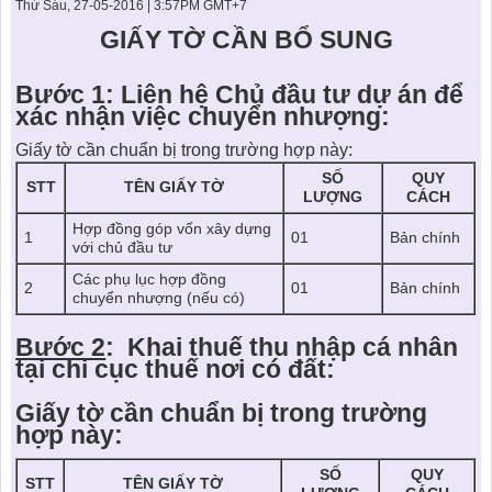
KHU ĐÔ THỊ BIỂN
THÀNH ĐÔNG VỚI XÃ HÔI
Thứ Sáu, 27-05-2016 | 3:57PM GMT+7
BẮC
LIÊN HỆ
TIN TỨC CÔNG TY
GIẤY TỜ CẦN BỔ SUNG
THƯ VIỆN PHÁP LUẬT
TIN TỨC TỔNG HỢP
LIÊN HỆ & GIẢI ĐÁP
Bước 1: Liên hệ Chủ đầu tư dự án để
xác nhận việc chuyển nhượng:
KIẾN TRÚC & PHONG THUỶ
Giấy tờ cần chuẩn bị trong trường hợp này:
SỐ
QUY
STT
TÊN GIẤY TỜ
LƯỢNG
CÁCH
Hợp đồng góp vốn xây dựng
1
01
Bản chính
với chủ đầu tư
Các phụ lục hợp đồng
2
01
Bản chính
chuyển nhượng (nếu có)
Bước 2
: Khai thuế thu nhập cá nhân
tại chi cục thuế nơi có đất:
Giấy tờ cần chuẩn bị trong trường
hợp này:
SỐ
QUY
STT
TÊN GIẤY TỜ