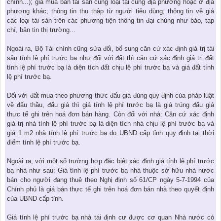
chính...); giá mua bán tài sản cùng loại tại cùng địa phương hoặc ở địa
phương khác; thông tin thu thập từ người tiêu dùng; thông tin về giá
các loại tài sản trên các phương tiện thông tin đại chúng như báo, tạp
chí, bản tin thị trường...
Ngoài ra, Bộ Tài chính cũng sửa đổi, bổ sung căn cứ xác định giá trị tài
sản tính lệ phí trước bạ như đối với đất thì căn cứ xác định giá trị đất
tính lệ phí trước bạ là diện tích đất chịu lệ phí trước bạ và giá đất tính
lệ phí trước bạ.
Đối với đất mua theo phương thức đấu giá đúng quy định của pháp luật
về đấu thầu, đấu giá thì giá tính lệ phí trước bạ là giá trúng đấu giá
thực tế ghi trên hoá đơn bán hàng. Còn đối với nhà: Căn cứ xác định
giá trị nhà tính lệ phí trước bạ là diện tích nhà chịu lệ phí trước bạ và
giá 1 m2 nhà tính lệ phí trước bạ do UBND cấp tỉnh quy định tại thời
điểm tính lệ phí trước bạ.
Ngoài ra, với một số trường hợp đặc biệt xác định giá tính lệ phí trước
bạ nhà như sau: Giá tính lệ phí trước bạ nhà thuộc sở hữu nhà nước
bán cho người đang thuê theo Nghị định số 61/CP ngày 5-7-1994 của
Chính phủ là giá bán thực tế ghi trên hoá đơn bán nhà theo quyết định
của UBND cấp tỉnh.
Giá tính lệ phí trước bạ nhà tái định cư được cơ quan Nhà nước có