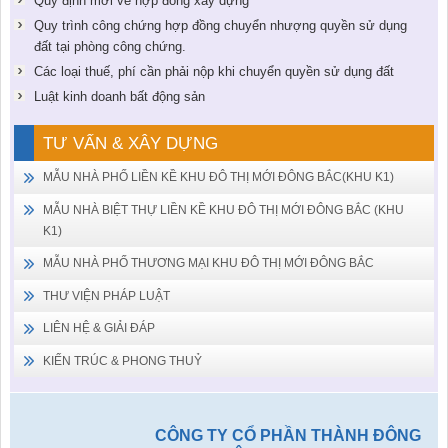
Quy định mới về hợp đồng xây dựng
Quy trình công chứng hợp đồng chuyển nhượng quyền sử dụng
đất tại phòng công chứng.
Các loại thuế, phí cần phải nộp khi chuyển quyền sử dụng đất
Luật kinh doanh bất động sản
TƯ VẤN & XÂY DỰNG
MẪU NHÀ PHỐ LIỀN KỀ KHU ĐÔ THỊ MỚI ĐÔNG BẮC(KHU K1)
MẪU NHÀ BIỆT THỰ LIỀN KỀ KHU ĐÔ THỊ MỚI ĐÔNG BẮC (KHU
K1)
MẪU NHÀ PHỐ THƯƠNG MẠI KHU ĐÔ THỊ MỚI ĐÔNG BẮC
THƯ VIỆN PHÁP LUẬT
LIÊN HỆ & GIẢI ĐÁP
KIẾN TRÚC & PHONG THUỶ
CÔNG TY CỔ PHẦN THÀNH ĐÔNG