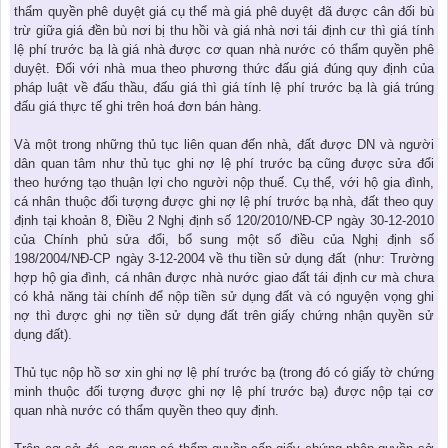
thẩm quyền phê duyệt giá cụ thể mà giá phê duyệt đã được cân đối bù
trừ giữa giá đền bù nơi bị thu hồi và giá nhà nơi tái định cư thì giá tính
lệ phí trước bạ là giá nhà được cơ quan nhà nước có thẩm quyền phê
duyệt. Đối với nhà mua theo phương thức đấu giá đúng quy định của
pháp luật về đấu thầu, đấu giá thì giá tính lệ phí trước bạ là giá trúng
đấu giá thực tế ghi trên hoá đơn bán hàng.
Và một trong những thủ tục liên quan đến nhà, đất được DN và người
dân quan tâm như thủ tục ghi nợ lệ phí trước bạ cũng được sửa đổi
theo hướng tạo thuận lợi cho người nộp thuế. Cụ thể, với hộ gia đình,
cá nhân thuộc đối tượng được ghi nợ lệ phí trước bạ nhà, đất theo quy
định tại khoản 8, Điều 2 Nghị định số 120/2010/NĐ-CP ngày 30-12-2010
của Chính phủ sửa đổi, bổ sung một số điều của Nghị định số
198/2004/NĐ-CP ngày 3-12-2004 về thu tiền sử dụng đất (như: Trường
hợp hộ gia đình, cá nhân được nhà nước giao đất tái định cư mà chưa
có khả năng tài chính để nộp tiền sử dụng đất và có nguyện vọng ghi
nợ thì được ghi nợ tiền sử dụng đất trên giấy chứng nhận quyền sử
dụng đất).
Thủ tục nộp hồ sơ xin ghi nợ lệ phí trước bạ (trong đó có giấy tờ chứng
minh thuộc đối tượng được ghi nợ lệ phí trước bạ) được nộp tại cơ
quan nhà nước có thẩm quyền theo quy định.