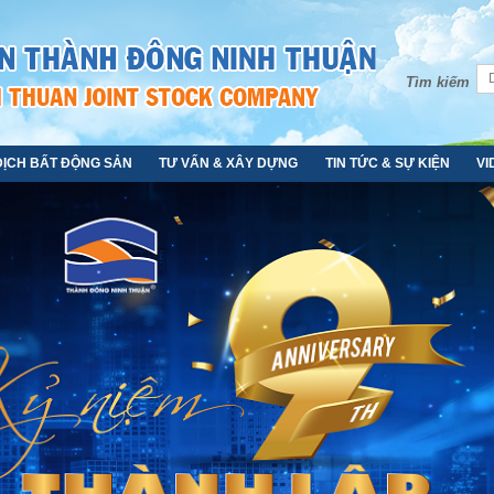
Tìm kiếm
DỊCH BẤT ĐỘNG SẢN
TƯ VẤN & XÂY DỰNG
TIN TỨC & SỰ KIỆN
VI