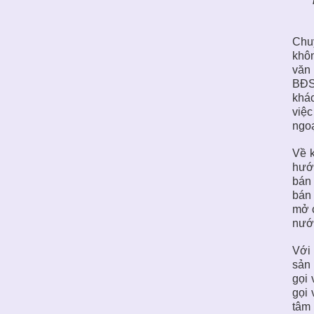
Chuy
khôn
văn 
BĐS 
khác
việc
ngoạ
Về k
hướn
bán 
bán 
mở c
nước
Với
sản 
gọi 
gọi 
tâm 