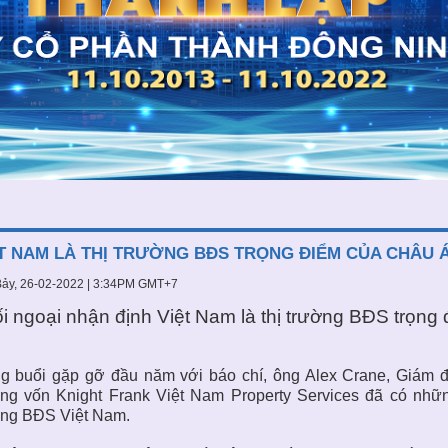
T NAM LÀ THỊ TRƯỜNG BĐS TRỌNG ĐIỂM CỦA CHÂU 
ảy, 26-02-2022 | 3:34PM GMT+7
i ngoại nhận định Việt Nam là thị trường BĐS trọn
ng buổi gặp gỡ đầu năm với báo chí, ông Alex Crane, Giám 
ờng vốn Knight Frank Việt Nam Property Services đã có nhữ
ờng BĐS Việt Nam
.