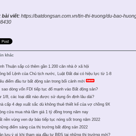
 bài viết:
https://batdongsan.com.vn/tin-thi-truong/du-bao-huong-
08430
tin khác
inh Thuận sắp có thêm gần 1.200 căn nhà ở xã hội
ông bố Lệnh của Chủ tịch nước, Luật Đất đai có hiệu lực từ 1-8
iêu điểm đầu tư bất động sản trong bối cảnh mới
ì sao dòng vốn FDI tiếp tục đổ mạnh vào Bất động sản?
ừ 1/8, các loại đất nào được sử dụng ổn định lâu dài?
hà cấp 4 đẹp xuất sắc dù không thuê thiết kế của vợ chồng 9X
ộng cửa mua nhà tầm giá 1 tỷ đồng trong năm nay
ất nền vùng ven dự báo tiếp tục nóng sốt trong năm 2022
hững điểm sáng của thị trường bất động sản 2022
ần lưu ý gì khi tham gia đầu tư BĐS tại những thị trường mới?