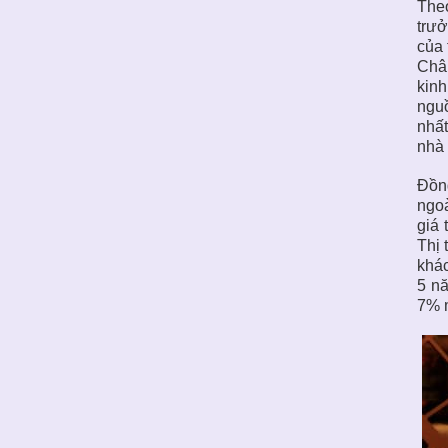
Theo
trưở
của 
Châu
kinh
nguồ
nhất
nhà 
Đồng
ngoà
giá 
Thị 
khác
5 nă
7% 