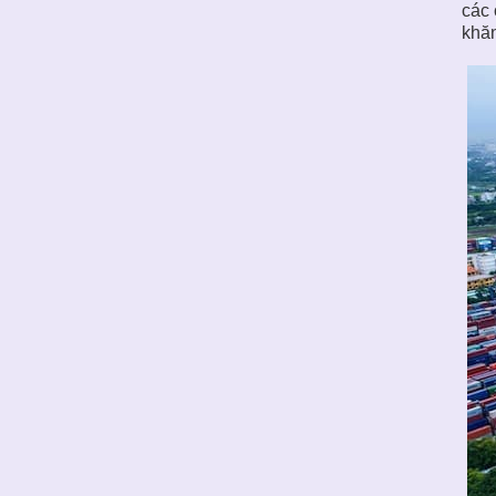
các 
khăn