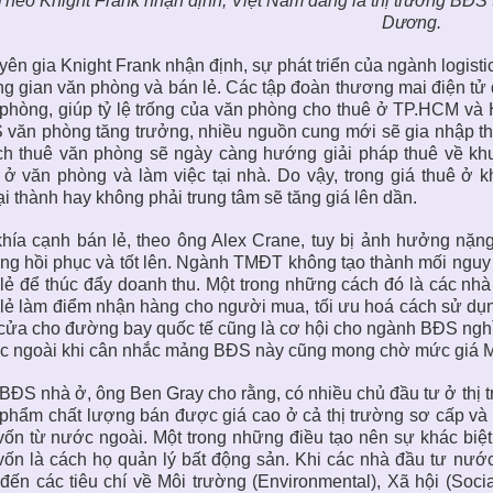
Theo Knight Frank nhận định, Việt Nam đang là thị trường BĐS
Dương.
ên gia Knight Frank nhận định, sự phát triển của ngành logist
g gian văn phòng và bán lẻ. Các tập đoàn thương mai điện t
phòng, giúp tỷ lệ trống của văn phòng cho thuê ở TP.HCM và 
văn phòng tăng trưởng, nhiều nguồn cung mới sẽ gia nhập th
h thuê văn phòng sẽ ngày càng hướng giải pháp thuê về khu
 ở văn phòng và làm việc tại nhà. Do vậy, trong giá thuê ở
i thành hay không phải trung tâm sẽ tăng giá lên dần.
hía cạnh bán lẻ, theo ông Alex Crane, tuy bị ảnh hưởng nặn
g hồi phục và tốt lên. Ngành TMĐT không tạo thành mối nguy
lẻ để thúc đẩy doanh thu. Một trong những cách đó là các nh
lẻ làm điểm nhận hàng cho người mua, tối ưu hoá cách sử dụn
ửa cho đường bay quốc tế cũng là cơ hội cho
ngành BĐS nghỉ 
 ngoài khi cân nhắc mảng BĐS này cũng mong chờ mức giá M&A
BĐS nhà ở
, ông Ben Gray cho rằng, có nhiều chủ đầu tư ở
thị
phẩm chất lượng bán được giá cao ở cả thị trường sơ cấp và 
vốn từ nước ngoài. Một trong những điều tạo nên sự khác biệ
vốn là cách họ quản lý bất động sản. Khi các nhà đầu tư nướ
đến các tiêu chí về Môi trường (Environmental), Xã hội (Socia