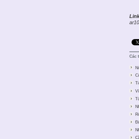
Link
ar1
Các 
N
C
T
V
T
N
R
Đ
N
C