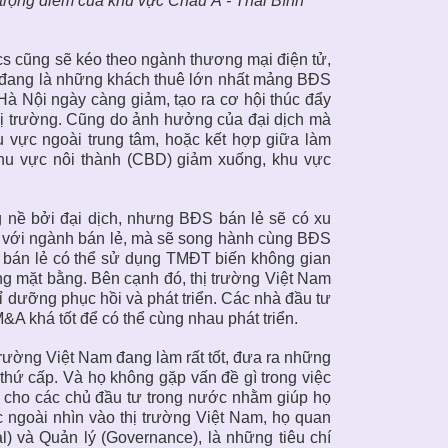
 trọng điểm của khu vực Châu Á - Thái Bình
ics cũng sẽ kéo theo ngành thương mại điện tử,
ử đang là những khách thuê lớn nhất mảng BĐS
Hà Nội ngày càng giảm, tạo ra cơ hội thúc đẩy
ị trường. Cũng do ảnh hưởng của đại dịch mà
 vực ngoài trung tâm, hoặc kết hợp giữa làm
 khu vực nôi thành (CBD) giảm xuống, khu vực
g nề bởi đại dịch, nhưng BĐS bán lẻ sẽ có xu
 với ngành bán lẻ, mà sẽ song hành cùng BĐS
à bán lẻ có thể sử dụng TMĐT biến không gian
g mặt bằng. Bên cạnh đó, thị trường Việt Nam
dưỡng phục hồi và phát triển.
Các nhà đầu tư
 khá tốt để có thể cùng nhau phát triển.
 trường Việt Nam
đang làm rất tốt, đưa ra những
thứ cấp. Và họ không gặp vấn đề gì trong việc
t cho các chủ đầu tư trong nước nhằm giúp họ
c ngoài nhìn vào thị trường Việt Nam, họ quan
l) và Quản lý (Governance), là những tiêu chí