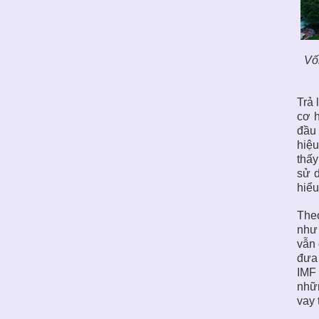
Vố
Trả 
cơ h
đầu 
hiệu
thấy
sử d
hiểu
Theo
như 
vẫn 
đưa 
IMF 
nhữn
vay 