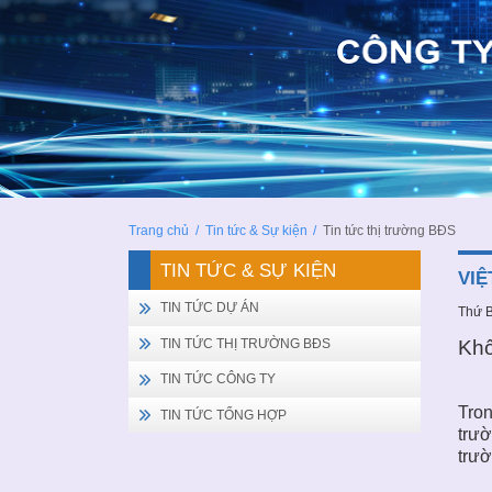
Trang chủ
/
Tin tức & Sự kiện
/
Tin tức thị trường BĐS
TIN TỨC & SỰ KIỆN
VIỆ
TIN TỨC DỰ ÁN
Thứ B
Khố
TIN TỨC THỊ TRƯỜNG BĐS
TIN TỨC CÔNG TY
Tro
TIN TỨC TỔNG HỢP
trư
trư