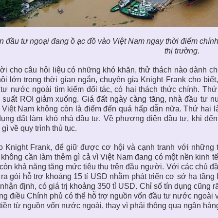
n đầu tư ngoại đang ồ ạc đồ vào Việt Nam ngay thời điểm chính
thị trường.
lời cho câu hỏi liệu có những khó khăn, thử thách nào dành c
ội lớn trong thời gian ngắn, chuyên gia Knight Frank cho biế
tư nước ngoài tìm kiếm đối tác, có hai thách thức chính. Thứ
 suất ROI giảm xuống. Giá đất ngày càng tăng, nhà đầu tư n
 Việt Nam không còn là điểm đến quá hấp dẫn nữa. Thứ hai là 
ụng đất làm khó nhà đầu tư. Về phương diện đầu tư, khi đến
 gì về quy trình thủ tục.
 Knight Frank, để giữ được cơ hội và cạnh tranh với những 
không cần làm thêm gì cả vì Việt Nam đang có một nền kinh tế p
còn khả năng tăng mức tiêu thụ trên đầu người. Với các chủ đầ
ra gói hỗ trợ khoảng 15 tỉ USD nhằm phát triển cơ sở hạ tầng 
nhận định, có giá trị khoảng 350 tỉ USD. Chỉ số tín dụng cũng rấ
g điều Chính phủ có thể hỗ trợ nguồn vốn đầu tư nước ngoài 
tiền từ nguồn vốn nước ngoài, thay vì phải thông qua ngân hàn