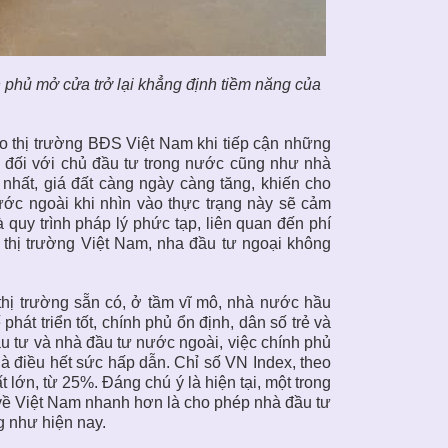
 phủ mở cửa trở lại khẳng định tiềm năng của
ho
thị trường BĐS Việt Nam
khi tiếp cận những
t, đối với chủ đầu tư trong nước cũng như nhà
 nhất, giá đất càng ngày càng tăng, khiến cho
ước ngoài khi nhìn vào thực trạng này sẽ cảm
quy trình pháp lý phức tạp, liên quan đến phí
 thị trường Việt Nam, nha đầu tư ngoại không
thị trường sẵn có, ở tầm vĩ mô, nhà nước hầu
hát triển tốt, chính phủ ổn định, dân số trẻ và
u tư và nhà đầu tư nước ngoài, việc chính phủ
là điều hết sức hấp dẫn. Chỉ số VN Index, theo
t lớn, từ 25%. Đáng chú ý là hiện tại, một trong
về Việt Nam nhanh hơn là cho phép nhà đầu tư
g như hiện nay.